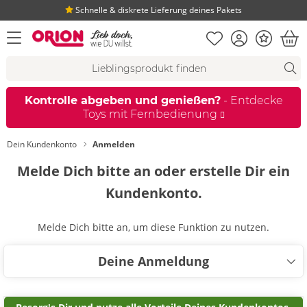
Schnelle & diskrete Lieferung deines Pakets
Merkliste
Konto
Bonus
Menü öffnen
War
Suchvorschläge
Suche
Fi
Kontrolle abgeben und genießen?
- Entdecke
Toys mit Fernbedienung
Dein Kundenkonto
Anmelden
Melde Dich bitte an oder erstelle Dir ein
Kundenkonto.
Melde Dich bitte an, um diese Funktion zu nutzen.
Deine Anmeldung