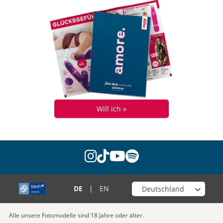
Will ich »
instagram
tiktok
youtube
spotify
Wähle deinen Shop
DE
|
EN
Alle unsere Fotomodelle sind 18 Jahre oder älter.