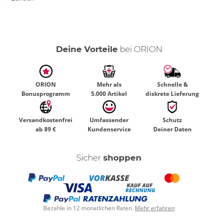
Deine Vorteile
bei ORION
ORION
Mehr als
Schnelle &
Bonusprogramm
5.000 Artikel
diskrete Lieferung
Versandkostenfrei
Umfassender
Schutz
ab 89 €
Kundenservice
Deiner Daten
Sicher
shoppen
Bezahle in 12 monatlichen Raten.
Mehr erfahren