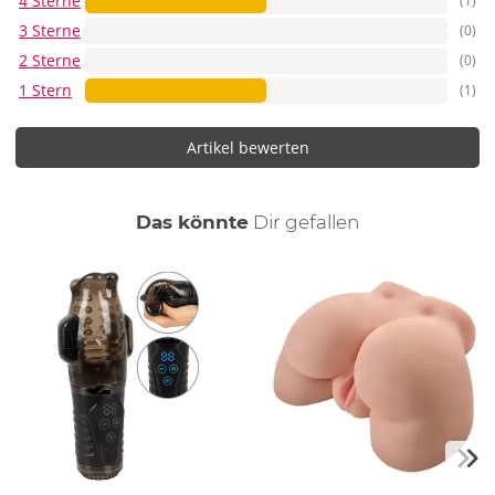
4 Sterne
(1)
3 Sterne
(0)
2 Sterne
(0)
1 Stern
(1)
Artikel bewerten
auch
Das könnte
Dir
gefallen