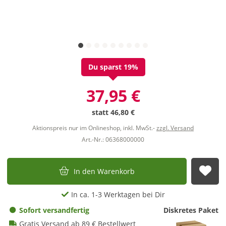
Du sparst 19%
37,95 €
statt
46,80 €
Aktionspreis nur im Onlineshop, inkl. MwSt.-
zzgl. Versand
Art.-Nr.: 06368000000
In den Warenkorb
Auf
In ca. 1-3 Werktagen bei Dir
Sofort versandfertig
Diskretes Paket
Gratis Versand ab 89 € Bestellwert