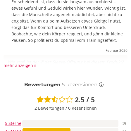
Entscheidend ist, dass du sie langsam ausprobierst –
Worauf muss ich bei der Penispumpe und den 3 Penisringen
etwas Gefühl und Geduld wirken hier Wunder. Wichtig ist,
achten?
dass die Manschette angenehm abdichtet, aber nicht zu
Zur Erzeugung eines starken Vakuums ist glatte Haut von
eng sitzt. Wenn du beim Aufsetzen etwas Gleitgel nutzt,
Vorteil. Daher ist es sinnvoll den Intimbereich zu rasieren,
sorgt das für Komfort und besseren Unterdruck.
bevor die Pumpe zum Einsatz kommt. Außerdem solltest Du
Beobachte, wie dein Körper reagiert, und gönn dir kleine
nur wasserbasierte Gleitgele verwenden. Silikonbasierte
Pausen. So profitierst du optimal vom Trainingseffekt.
Gleitgele können dem Sleeve schaden! Der Toycleaner sollte
stets sicher verwendet werden. Lese vor dem Gebrauch die
Februar 2026
Kennzeichnung und Produktinformationen. Darf nicht in die
Hände von Kindern gelangen!
Wie groß ist der Ø der Sleeve-Öffnung bei diesem Produkt?
mehr anzeigen
Die Sleeves haben keinen festen Ø im klassischen Sinn, da
sie aus weichem, dehnbarem Material bestehen. Das
Bewertungen
& Rezensionen
heißt: Sie schmiegen sich individuell an, schließen
luftdicht ab und machen die 4-teilige Pumpen-Box
2.5 / 5
vielseitig nutzbar – auch bei wechselnden Größen.
2 Bewertungen
/
0 Rezensionen
Frage stellen
5 Sterne
(0)