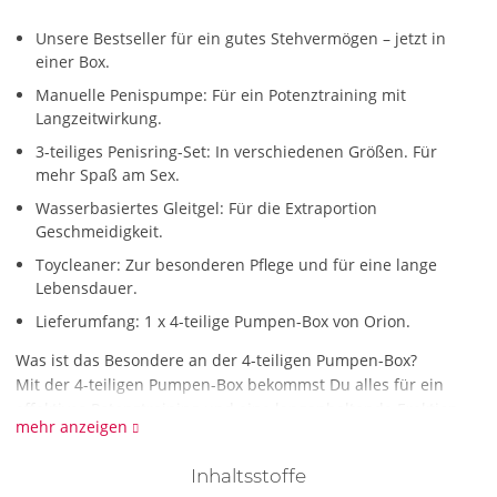
Unsere Bestseller für ein gutes Stehvermögen – jetzt in
einer Box.
Manuelle Penispumpe: Für ein Potenztraining mit
Langzeitwirkung.
3-teiliges Penisring-Set: In verschiedenen Größen. Für
mehr Spaß am Sex.
Wasserbasiertes Gleitgel: Für die Extraportion
Geschmeidigkeit.
Toycleaner: Zur besonderen Pflege und für eine lange
Lebensdauer.
Lieferumfang: 1 x 4-teilige Pumpen-Box von Orion.
Was ist das Besondere an der 4-teiligen Pumpen-Box?
Mit der 4-teiligen Pumpen-Box bekommst Du alles für ein
effektives Potenztraining und eine langanhaltende Erektion.
mehr anzeigen
Die potenzfördernde Penispumpe überzeugt mit ihrer
einfachen, aber sehr effektiven Anwendung. Sie ist
Inhaltsstoffe
handbetrieben und kann, im Gegensatz zu elektrischen