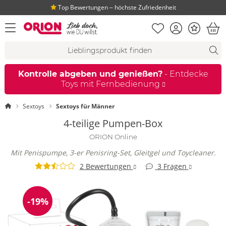
Top Bewertungen ‒ höchste Zufriedenheit
Merkliste
Konto
Bonus
Menü öffnen
War
Suchvorschläge
Suche
Fi
Kontrolle abgeben und genießen?
- Entdecke
Toys mit Fernbedienung
Startseite
Sextoys
Sextoys für Männer
4-teilige Pumpen-Box
ORION Online
Mit Penispumpe, 3-er Penisring-Set, Gleitgel und Toycleaner.
2 Bewertungen
3 Fragen
-19%
Reduzierung