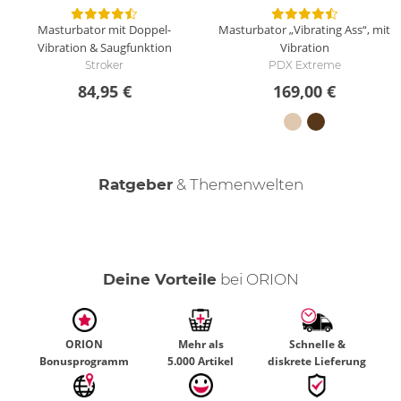
Masturbator mit Doppel-
Masturbator „Vibrating Ass“, mit
Vibration & Saugfunktion
Vibration
Stroker
PDX Extreme
84,95 €
169,00 €
Ratgeber
& Themenwelten
Keep it clean - Masturbatoren reinigen
Realdolls kaufen - Dein Ratgeber
Der männliche Orgasmus
Deine Vorteile
bei ORION
ORION
Mehr als
Schnelle &
Bonusprogramm
5.000 Artikel
diskrete Lieferung