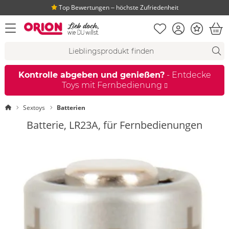
Top Bewertungen ‒ höchste Zufriedenheit
Merkliste
Konto
Bonus
Menü öffnen
War
Suchvorschläge
Suche
Fi
Kontrolle abgeben und genießen?
- Entdecke
Toys mit Fernbedienung
Startseite
Sextoys
Batterien
Batterie, LR23A, für Fernbedienungen