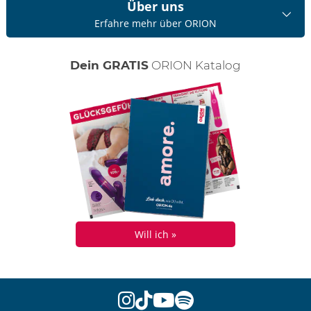
Über uns
Erfahre mehr über ORION
Dein GRATIS
ORION Katalog
Will ich »
instagram
tiktok
youtube
spotify