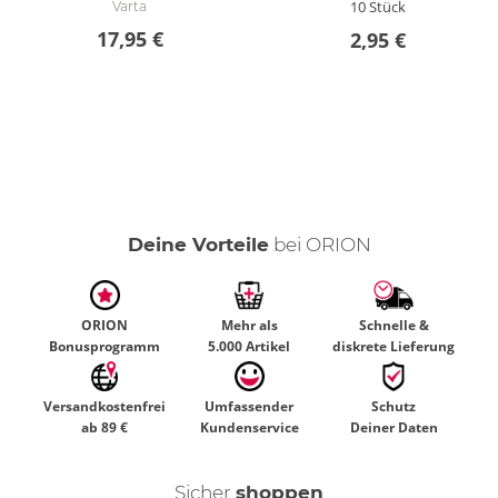
10 Stück
Varta
17,95 €
2,95 €
Deine Vorteile
bei ORION
ORION
Mehr als
Schnelle &
Bonusprogramm
5.000 Artikel
diskrete Lieferung
Versandkostenfrei
Umfassender
Schutz
ab 89 €
Kundenservice
Deiner Daten
Sicher
shoppen