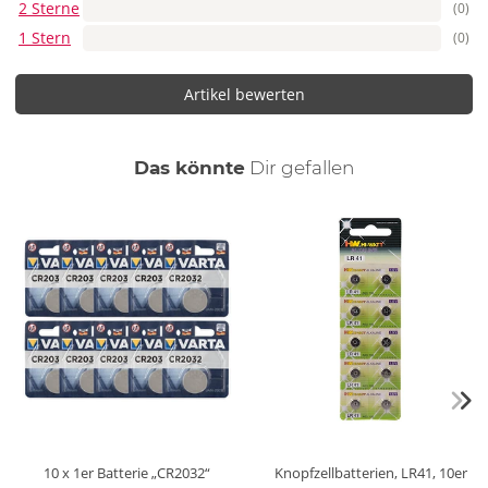
2 Sterne
(0)
1 Stern
(0)
Artikel bewerten
auch
Das könnte
Dir
gefallen
10 x 1er Batterie „CR2032“
Knopfzellbatterien, LR41, 10er