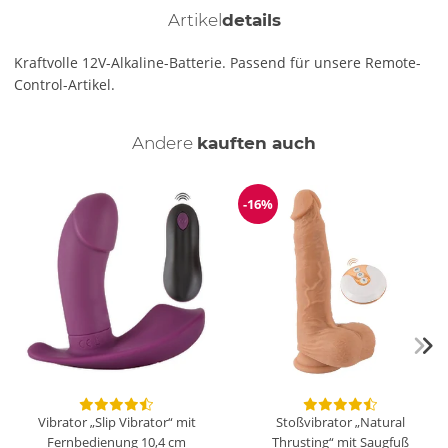
Artikel
details
Kraftvolle 12V-Alkaline-Batterie. Passend für unsere Remote-
Control-Artikel.
Andere
kauften auch
-16%
Reduzierung
Vibrator „Slip Vibrator“ mit
Stoßvibrator „Natural
Fernbedienung
10,4 cm
Thrusting“ mit Saugfuß