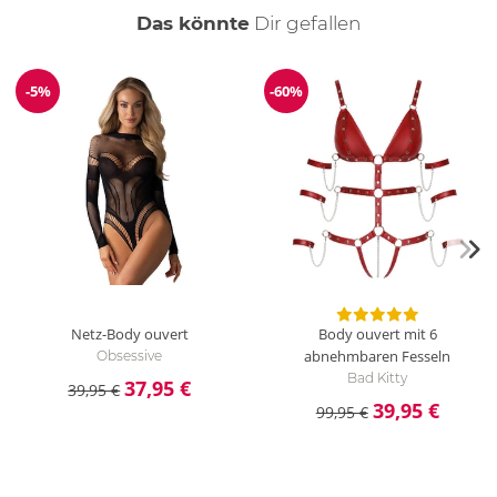
auch
Das könnte
Dir
gefallen
-5%
-60%
Reduzierung
Reduzierung
Netz-Body ouvert
Body ouvert mit 6
abnehmbaren Fesseln
Obsessive
Bad Kitty
37,95 €
39,95 €
39,95 €
99,95 €