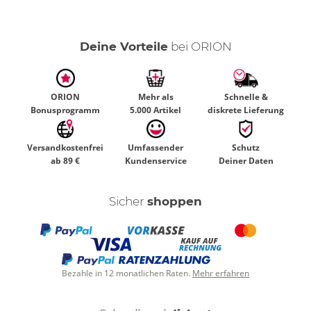
Deine Vorteile
bei ORION
ORION
Mehr als
Schnelle &
Bonusprogramm
5.000 Artikel
diskrete Lieferung
Versandkostenfrei
Umfassender
Schutz
ab 89 €
Kundenservice
Deiner Daten
Sicher
shoppen
Bezahle in 12 monatlichen Raten.
Mehr erfahren