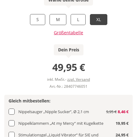
S
M
L
XL
Größentabelle
Dein Preis
49,95 €
inkl. MwSt.-
zzgl. Versand
Art.-Nr.: 28407746051
Gleich mitbestellen:
Nippelsauger „Nipple Sucker“, Ø 2,1 cm
9,95 €
8,46 €
Nippelklammern „At my Mercy“ mit Kugelkette
19,95 €
Stimulationsgel „Liquid Vibrator“ für SIE und
24,95 €