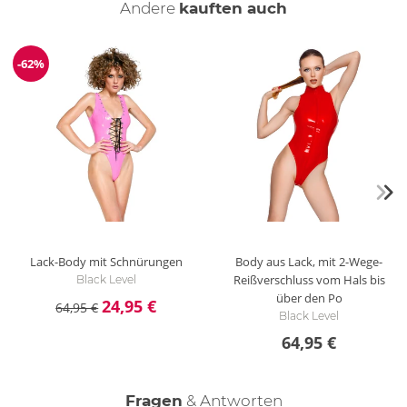
Andere
kauften auch
Reinige den Body mit einer schonenden Handwäsche mit
Feinwaschmittel. Mit einem fusselfreien Tuch kann die
Lackoberfläche wieder zum Glänzen gebracht werden.
-62%
Reduzierung
Lack-Body mit Schnürungen
Body aus Lack, mit 2-Wege-
Reißverschluss vom Hals bis
Black Level
über den Po
24,95 €
64,95 €
Black Level
64,95 €
Fragen
& Antworten