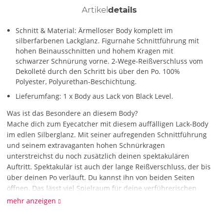
Artikel
details
Schnitt & Material: Ärmelloser Body komplett im
silberfarbenen Lackglanz. Figurnahe Schnittführung mit
hohen Beinausschnitten und hohem Kragen mit
schwarzer Schnürung vorne. 2-Wege-Reißverschluss vom
Dekolleté durch den Schritt bis über den Po. 100%
Polyester, Polyurethan-Beschichtung.
Lieferumfang: 1 x Body aus Lack von Black Level.
Was ist das Besondere an diesem Body?
Mache dich zum Eyecatcher mit diesem auffälligen Lack-Body
im edlen Silberglanz. Mit seiner aufregenden Schnittführung
und seinem extravaganten hohen Schnürkragen
unterstreichst du noch zusätzlich deinen spektakulären
Auftritt. Spektakulär ist auch der lange Reißverschluss, der bis
über deinen Po verläuft. Du kannst ihn von beiden Seiten
öffnen. Das lässt viel Spielraum für deine verführerischen
Ideen!
mehr anzeigen
Wie reinige ich den Body?