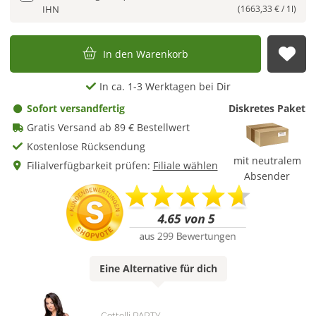
IHN
(1663,33 € / 1l)
In den Warenkorb
Auf
In ca. 1-3 Werktagen bei Dir
Sofort versandfertig
Diskretes Paket
Gratis Versand ab 89 € Bestellwert
Kostenlose Rücksendung
mit neutralem
Filialverfügbarkeit prüfen:
Filiale wählen
Absender
Eine
Alternative
für dich
Cottelli PARTY