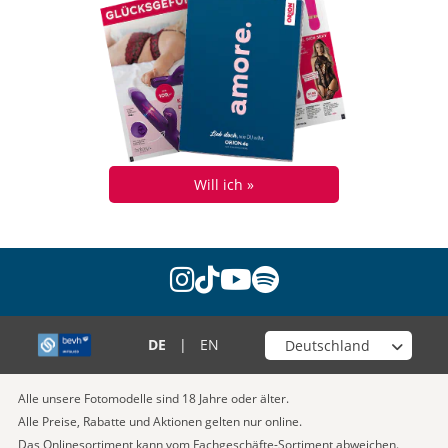
Will ich »
instagram
tiktok
youtube
spotify
Wähle deinen Shop
DE
|
EN
Alle unsere Fotomodelle sind 18 Jahre oder älter.
Alle Preise, Rabatte und Aktionen gelten nur online.
Das Onlinesortiment kann vom Fachgeschäfte-Sortiment abweichen.