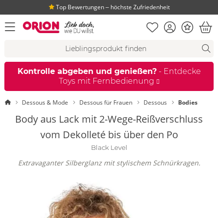
Top Bewertungen ‒ höchste Zufriedenheit
Merkliste
Konto
Bonus
Menü öffnen
War
Suchvorschläge
Suche
Fi
Kontrolle abgeben und genießen?
- Entdecke
Toys mit Fernbedienung
Startseite
Dessous & Mode
Dessous für Frauen
Dessous
Bodies
Body aus Lack mit 2-Wege-Reißverschluss
vom Dekolleté bis über den Po
Black Level
Extravaganter Silberglanz mit stylischem Schnürkragen.