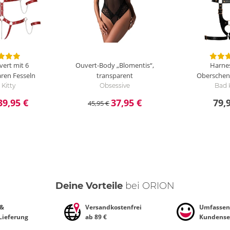
ert mit 6
Ouvert-Body „Blomentis“,
Harne
en Fesseln
transparent
Oberschen
Kitty
Obsessive
Bad 
39,95 €
37,95 €
79,
45,95 €
Deine Vorteile
bei ORION
 &
Versandkostenfrei
Umfassen
 Lieferung
ab 89 €
Kundense