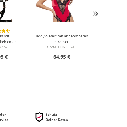
ss mit
Body ouvert mit abnehmbaren
kelriemen
Strapsen
Kitty
Cottelli LINGERIE
95 €
64,95 €
der
Schutz
rvice
Deiner Daten