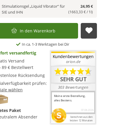
Stimulationsgel „Liquid Vibrator“ für
24,95 €
SIE und IHN
(1663,33 € / 1l)
In den Warenkorb
Auf die Merkl
In ca. 1-3 Werktagen bei Dir
fort versandfertig
atis Versand
 89 € Bestellwert
stenlose Rücksendung
lialverfügbarkeit prüfen:
liale wählen
etes Paket
eutralem Absender