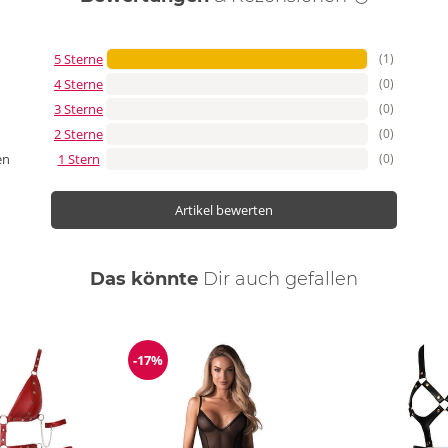
5 Sterne
(1)
4 Sterne
(0)
3 Sterne
(0)
2 Sterne
(0)
1 Stern
(0)
en
Artikel bewerten
Das könnte
Dir
auch
gefallen
-17%
ng
Reduzierung