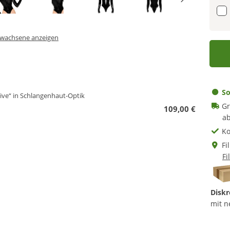
Erwachsene anzeigen
So
sive“ in Schlangenhaut-Optik
Gr
109,00 €
ab
Ko
Fi
Fi
Diskr
mit n