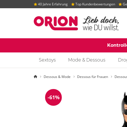
40 Jahre Erfahrung
Top Kundenbewertungen
Gep
Kontrol
Sextoys
Mode & Dessous
Dro
Startseite
Dessous & Mode
Dessous für Frauen
Dessou
-61%
Reduzierung