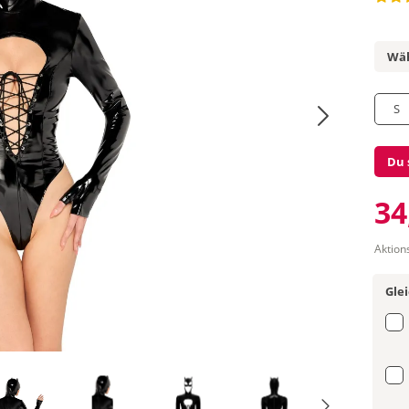
Wäh
S
Du 
34
Aktion
Gle