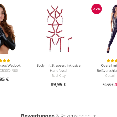
-17%
Reduzierun
 aus Wetlook
Body mit Strapsen, inklusive
Overall m
Handfessel
Reißverschlu
ACCESSOIRES
Bad Kitty
Cottell
95 €
89,95 €
4
59,95 €
Bewertungen
& Rezensionen