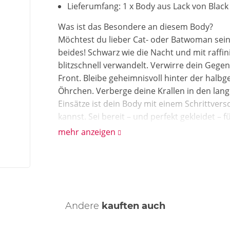
Lieferumfang: 1 x Body aus Lack von Black 
Was ist das Besondere an diesem Body?
Möchtest du lieber Cat- oder Batwoman sei
beides! Schwarz wie die Nacht und mit raffin
blitzschnell verwandelt. Verwirre dein Geg
Front. Bleibe geheimnisvoll hinter der halb
Öhrchen. Verberge deine Krallen in den la
Einsätze ist dein Body mit einem Schrittvers
kannst. Sei bereit – und perfekt gekleidet – 
mehr anzeigen
Wie reinige ich den Body?
Reinige den Body mit einer schonenden Han
fusselfreien Tuch kann die Lackoberfläche 
Andere
kauften auch