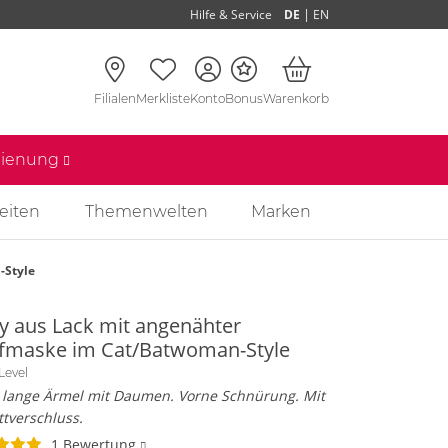
|
Hilfe & Service
DE
EN
Filialen
Merkliste
Konto
Bonus
Warenkorb
edienung
eiten
Themenwelten
Marken
-Style
y aus Lack mit angenähter
fmaske im Cat/Batwoman-Style
Level
a lange Ärmel mit Daumen. Vorne Schnürung. Mit
ttverschluss.
1 Bewertung