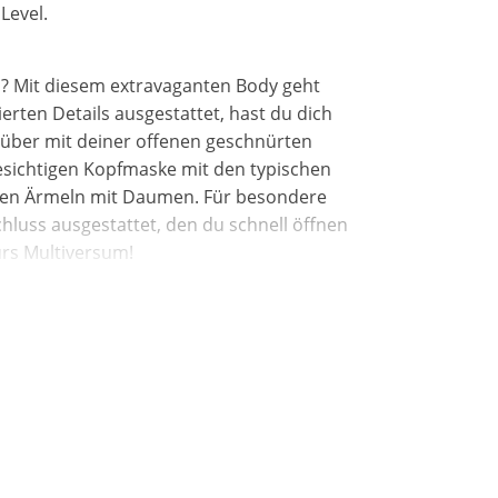
Level.
n? Mit diesem extravaganten Body geht
ierten Details ausgestattet, hast du dich
enüber mit deiner offenen geschnürten
gesichtigen Kopfmaske mit den typischen
ngen Ärmeln mit Daumen. Für besondere
chluss ausgestattet, den du schnell öffnen
fürs Multiversum!
dwäsche mit Feinwaschmittel. Mit einem
wieder zum Glänzen gebracht werden.