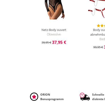
Netz-Body ouvert
Body ouv
abnehmbar
Obsessive
Bad 
37,95 €
39,95 €
99,95 €
ORION
Schnelle
Bonusprogramm
diskrete