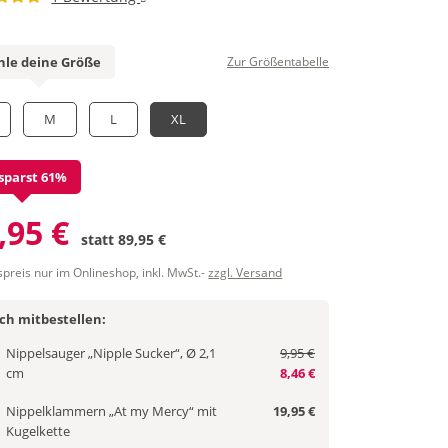
le deine Größe
Zur Größentabelle
M
L
XL
sparst 61%
,95 €
statt
89,95 €
spreis nur im Onlineshop, inkl. MwSt.-
zzgl. Versand
ich mitbestellen:
Nippelsauger „Nipple Sucker“, Ø 2,1
9,95 €
cm
8,46 €
Nippelklammern „At my Mercy“ mit
19,95 €
Kugelkette