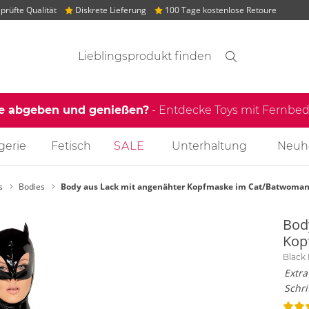
rüfte Qualität
Diskrete Lieferung
100 Tage kostenlose Retoure
Suchvorschläge
Suche
Finden
le abgeben und genießen?
- Entdecke Toys mit Fernb
gerie
Fetisch
SALE
Unterhaltung
Neuh
s
Bodies
Body aus Lack mit angenähter Kopfmaske im Cat/Batwoman
Bod
Kop
Black 
Extr
Schri