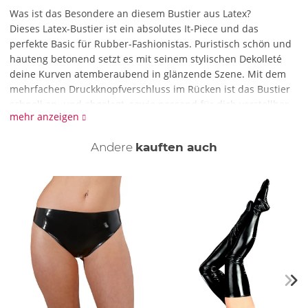
Was ist das Besondere an diesem Bustier aus Latex?
Dieses Latex-Bustier ist ein absolutes It-Piece und das
perfekte Basic für Rubber-Fashionistas. Puristisch schön und
hauteng betonend setzt es mit seinem stylischen Dekolleté
deine Kurven atemberaubend in glänzende Szene. Mit dem
mehrfachen Druckknopfverschluss im Rücken ist das Bustier
schnell an- und abgelegt, sowie passend für dich verstellbar.
mehr anzeigen
Du kannst das Bustier für deine alltäglichen Latexfeelings als
BH untendrunter tragen – oder du stylst es als Top zur Jeans
Andere
kauften auch
oder zum Rock als Fashion-Statement für deinen Clubbing-
Auftritt.
Was muss ich bei dem Bustier aus Latex beachten?
Latex reagiert empfindlich auf Sonnenlicht, zu viel direktes
Sonnenlicht macht es stumpf und bleicht es aus. Vorsichtig
mit spitzen Gegenständen (z. B. Fingernägel, Schmuck) - Latex
ist zwar durch seine Elastizität sehr robust, allerdings reicht
ein kleines Loch um es zum Reißen zu bringen. Fette, Parfums,
Öle und einige Metalle (z. B. Kupfer, Messing, Bronze )
reagieren mit Latex, daher sollte der unmittelbare Kontakt