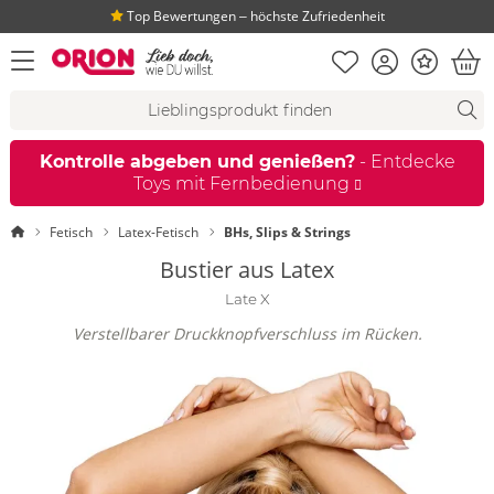
Top Bewertungen ‒ höchste Zufriedenheit
Merkliste
Konto
Bonus
Menü öffnen
War
Suchvorschläge
Suche
Fi
Kontrolle abgeben und genießen?
- Entdecke
Toys mit Fernbedienung
Startseite
Fetisch
Latex-Fetisch
BHs, Slips & Strings
Bustier aus Latex
Late X
Verstellbarer Druckknopfverschluss im Rücken.