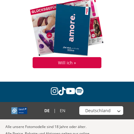
Will ich »
instagram
tiktok
youtube
spotify
Wähle deinen Shop
DE
|
EN
Alle unsere Fotomodelle sind 18 Jahre oder älter.
Alle Preise, Rabatte und Aktionen gelten nur online.