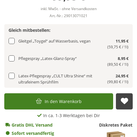
inkl. MwSt. - ohne Versandkosten
Art.-Nr.: 29013071021
Gleich mitbestellen:
Gleitgel „Toygel“ auf Wasserbasis, vegan
11,95 €
(59,75 € / 1l)
Pflegespray „Latex-Glanz-Spray“
8,95 €
(89,50 € / 1l)
Latex-Pflegespray „CULT Ultra Shine“ mit
24,95 €
ultrafeinem Sprühfilm
(99,80 € / 1l)
In den Warenkorb
Auf
In ca. 1-3 Werktagen bei Dir
Gratis DHL Versand
Diskretes Paket
Sofort versandfertig