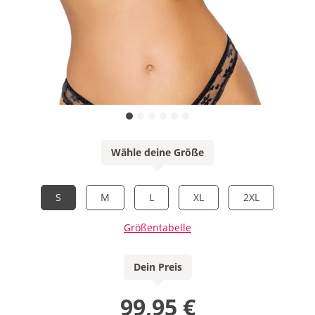
Wähle deine Größe
S
M
L
XL
2XL
Größentabelle
Dein Preis
99,95 €