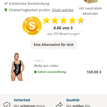
Kostenlose Rücksendung
mit neutralem
Filialverfügbarkeit prüfen:
Filiale wählen
Absender
Eine
Alternative
für dich
Late X
Body aus Latex
169,00 €
Sofort versandfertig
Sicherheit
Qualität
Wir
schützen
deine
Wir
prüfen
alle