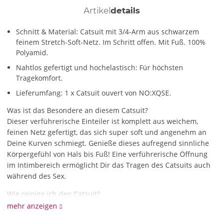
Artikel
details
Schnitt & Material: Catsuit mit 3/4-Arm aus schwarzem
feinem Stretch-Soft-Netz. Im Schritt offen. Mit Fuß. 100%
Polyamid.
Nahtlos gefertigt und hochelastisch: Für höchsten
Tragekomfort.
Lieferumfang: 1 x Catsuit ouvert von NO:XQSE.
Was ist das Besondere an diesem Catsuit?
Dieser verführerische Einteiler ist komplett aus weichem,
feinen Netz gefertigt, das sich super soft und angenehm an
Deine Kurven schmiegt. Genieße dieses aufregend sinnliche
Körpergefühl von Hals bis Fuß! Eine verführerische Öffnung
im Intimbereich ermöglicht Dir das Tragen des Catsuits auch
während des Sex.
Wie reinige ich den Catsuit?
Reinige den Catsuit mit einer schonenden Handwäsche mit
mehr anzeigen
Feinwaschmittel.