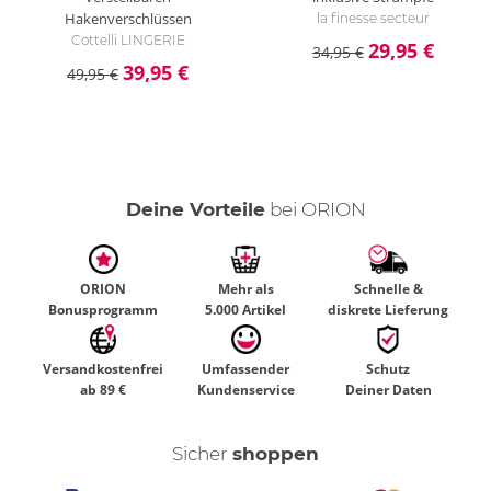
Hakenverschlüssen
la finesse secteur
Cottelli LINGERIE
29,95 €
34,95 €
39,95 €
49,95 €
Deine Vorteile
bei ORION
ORION
Mehr als
Schnelle &
Bonusprogramm
5.000 Artikel
diskrete Lieferung
Versandkostenfrei
Umfassender
Schutz
ab 89 €
Kundenservice
Deiner Daten
Sicher
shoppen