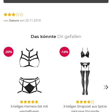
von
Saturn
am 25.11.2010
auch
Das könnte
Dir
gefallen
-20%
-14%
Reduzierung
Reduzierung
3-teiliges Harness-Set mit
3-teiliges Strapsset aus Spitze
verstellbaren
inklusive Strümpfe