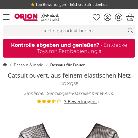
Top Bewertungen ‒ höchste Zufriedenheit
Merkliste
Konto
Bonus
Menü öffnen
War
Suchvorschläge
Suche
Fi
Kontrolle abgeben und genießen?
- Entdecke
Toys mit Fernbedienung
Startseite
Dessous & Mode
Dessous für Frauen
Catsuit ouvert, aus feinem elastischen Netz
NO:XQSE
Sinnlicher Ganzkörper-Klassiker mit ¾-Arm.
3 Bewertungen