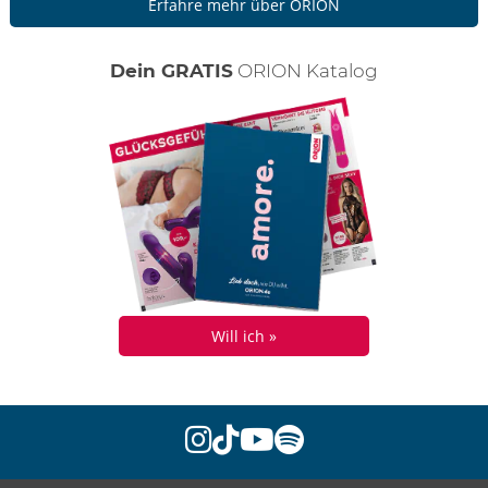
Erfahre mehr über ORION
Dein GRATIS
ORION Katalog
Will ich »
instagram
tiktok
youtube
spotify