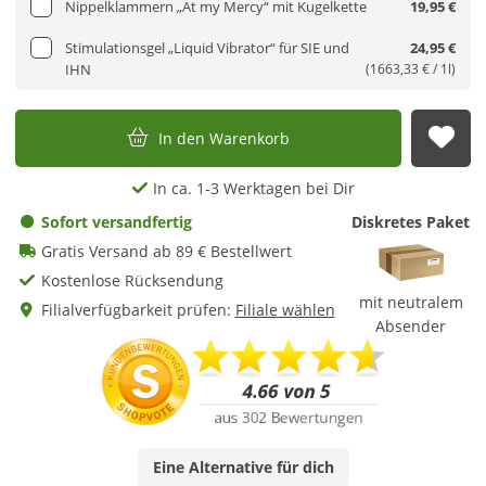
Nippelklammern „At my Mercy“ mit Kugelkette
19,95 €
Stimulationsgel „Liquid Vibrator“ für SIE und
24,95 €
IHN
(1663,33 € / 1l)
In den Warenkorb
Auf
In ca. 1-3 Werktagen bei Dir
Sofort versandfertig
Diskretes Paket
Gratis Versand ab 89 € Bestellwert
Kostenlose Rücksendung
mit neutralem
Filialverfügbarkeit prüfen:
Filiale wählen
Absender
Eine
Alternative
für dich