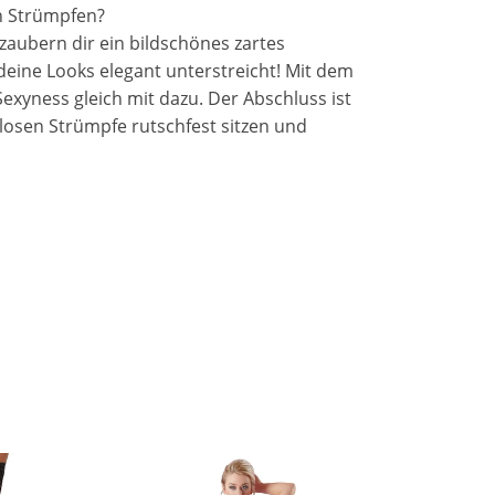
n Strümpfen?
zaubern dir ein bildschönes zartes
 deine Looks elegant unterstreicht! Mit dem
exyness gleich mit dazu. Der Abschluss ist
erlosen Strümpfe rutschfest sitzen und
 Handwäsche mit Feinwaschmittel.