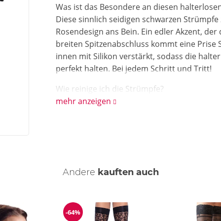
Was ist das Besondere an diesen halterlose
Diese sinnlich seidigen schwarzen Strümpfe 
Rosendesign ans Bein. Ein edler Akzent, der
breiten Spitzenabschluss kommt eine Prise S
innen mit Silikon verstärkt, sodass die halt
perfekt halten. Bei jedem Schritt und Tritt!
Wie reinige ich die Strümpfe?
Reinige die Strümpfe mit einer schonenden
mehr anzeigen
Andere
kauften auch
-64%
ng
Reduzierung