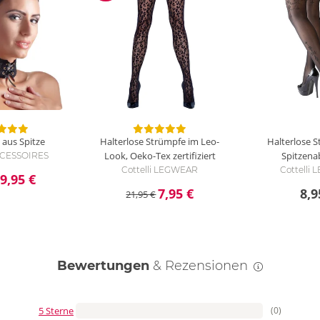
aus Spitze
Halterlose Strümpfe im Leo-
Halterlose 
Look, Oeko-Tex zertifiziert
Spitzena
ACCESSOIRES
Cottelli LEGWEAR
Cottelli
9,95 €
7,95 €
8,9
21,95 €
Bewertungen
& Rezensionen
5 Sterne
(0)