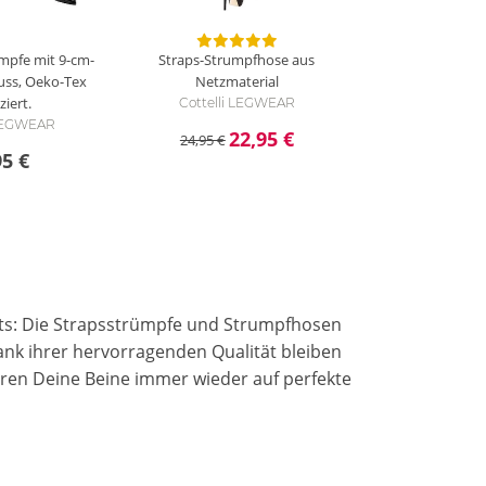
ümpfe mit 9-cm-
Straps-Strumpfhose aus
uss, Oeko-Tex
Netzmaterial
ziert.
Cottelli LEGWEAR
 LEGWEAR
22,95 €
24,95 €
95 €
fits: Die Strapsstrümpfe und Strumpfhosen
nk ihrer hervorragenden Qualität bleiben
eren Deine Beine immer wieder auf perfekte