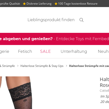
rüfte Qualität
Diskrete Lieferung
100 Tage kostenlose Retoure
Suchvorschläge
Suche
Finden
le abgeben und genießen?
- Entdecke Toys mit Fernb
gerie
Fetisch
SALE
Unterhaltung
Neuh
& Strümpfe
Halterlose Strümpfe & Stay Ups
Halterlose Strümpfe mit za
Hal
Rose
Cotte
Im Sp
20 de