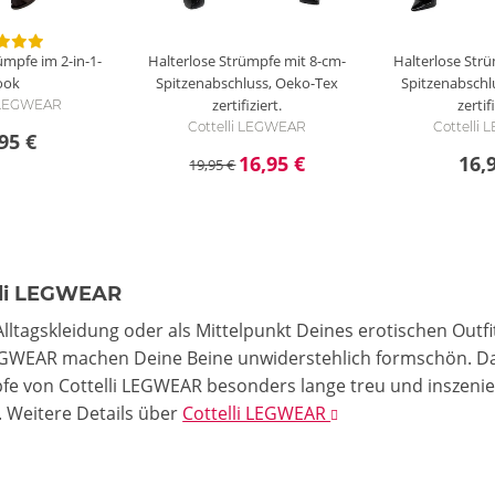
ümpfe im 2-in-1-
Halterlose Strümpfe mit 8-cm-
Halterlose Str
ook
Spitzenabschluss, Oeko-Tex
Spitzenabschl
zertifiziert.
zertifi
i LEGWEAR
Cottelli LEGWEAR
Cottelli
95 €
16,95 €
16,
19,95 €
lli LEGWEAR
Alltagskleidung oder als Mittelpunkt Deines erotischen Out
LEGWEAR machen Deine Beine unwiderstehlich formschön. Da
pfe von Cottelli LEGWEAR besonders lange treu und inszeni
.
Weitere Details
über
Cottelli LEGWEAR