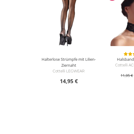
Halterlose Strümpfe mit Lilien-
Halsband 
Ziernaht
Cottelli 
Cottelli LEGWEAR
11,95 €
14,95 €