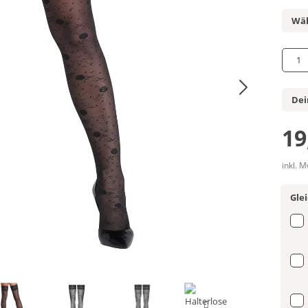
Wäh
1
Dei
19
inkl. 
Gle