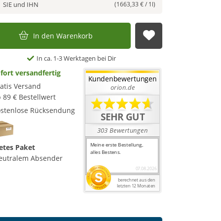
SIE und IHN
(1663,33 € / 1l)
In den Warenkorb
Auf die Merkl
In ca. 1-3 Werktagen bei Dir
fort versandfertig
atis Versand
 89 € Bestellwert
stenlose Rücksendung
etes Paket
eutralem Absender