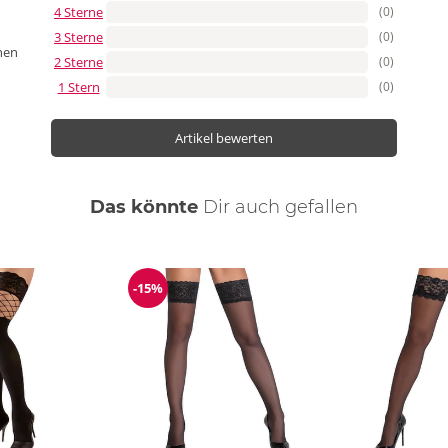
4 Sterne
(0)
3 Sterne
(0)
nen
2 Sterne
(0)
1 Stern
(0)
Artikel bewerten
Das könnte
Dir
auch
gefallen
-15%
Reduzierung