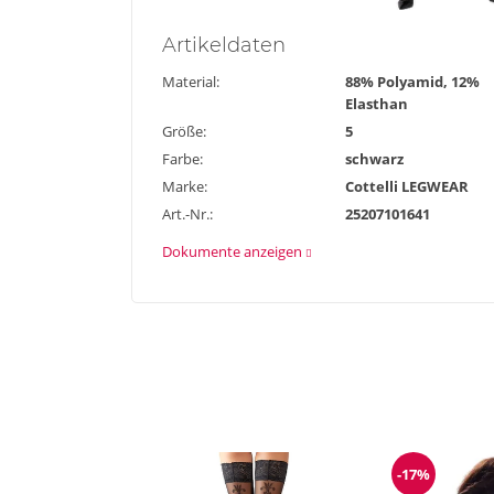
Artikel
daten
Material:
88% Polyamid, 12%
Elasthan
Größe:
5
Farbe:
schwarz
Marke:
Cottelli LEGWEAR
Art.-Nr.:
25207101641
Dokumente anzeigen
-17%
Reduzieru