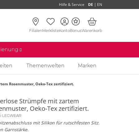
|
Hilfe & Service
DE
EN
Filialen
Merkliste
Konto
Bonus
Warenkorb
edienung
eiten
Themenwelten
Marken
rtem Rosenmuster, Oeko-Tex zertifiziert.
terlose Strümpfe mit zartem
nmuster, Oeko-Tex zertifiziert.
lli LEGWEAR
itzenabschluss mit Silikon für rutschfesten Sitz.
n Garnstärke.