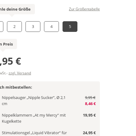
le deine Größe
Zur Größentabelle
2
3
4
5
n Preis
,95 €
MwSt.-
zzgl. Versand
ich mitbestellen:
Nippelsauger „Nipple Sucker“, Ø 2,1
9,95 €
cm
8,46 €
Nippelklammern „At my Mercy“ mit
19,95 €
Kugelkette
Stimulationsgel „Liquid Vibrator“ für
24,95 €