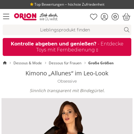
Top Bewertungen ‒ höchste Zufriedenheit
Merkliste
Konto
Bonus
Menü öffnen
War
Suchvorschläge
Suche
Fi
Kontrolle abgeben und genießen?
- Entdecke
Toys mit Fernbedienung
Startseite
Dessous & Mode
Dessous für Frauen
Große Größen
Kimono „Allunes“ im Leo-Look
Obsessive
Sinnlich transparent mit Bindegürtel.