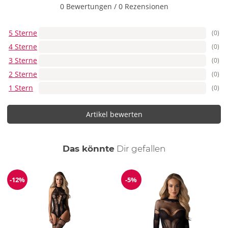
0 Bewertungen
/
0 Rezensionen
5 Sterne
(0)
4 Sterne
(0)
3 Sterne
(0)
2 Sterne
(0)
1 Stern
(0)
Artikel bewerten
auch
Das könnte
Dir
gefallen
-12%
-5%
Reduzierung
Reduzierung