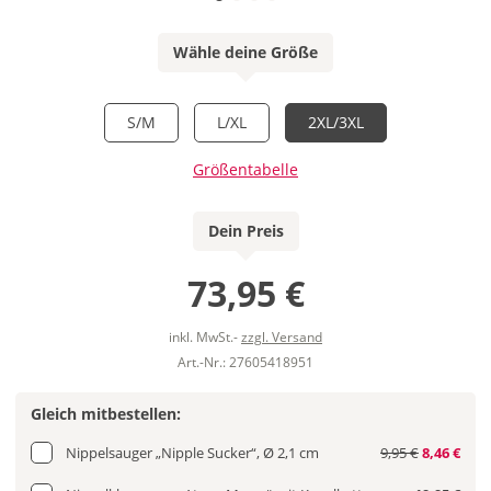
Wähle deine Größe
S/M
L/XL
2XL/3XL
Größentabelle
Dein Preis
73,95 €
inkl. MwSt.-
zzgl. Versand
Art.-Nr.: 27605418951
Gleich mitbestellen:
Nippelsauger „Nipple Sucker“, Ø 2,1 cm
9,95 €
8,46 €