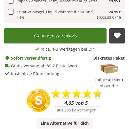
Nippelklammern „At my Mercy“ mit Kugelkette
19,95 €
Stimulationsgel „Liquid Vibrator“ für SIE und
24,95 €
IHN
(1663,33 € / 1l)
In den Warenkorb
Auf
In ca. 1-3 Werktagen bei Dir
Sofort versandfertig
Diskretes Paket
Gratis Versand ab 89 € Bestellwert
Kostenlose Rücksendung
mit neutralem
Absender
Eine
Alternative
für dich