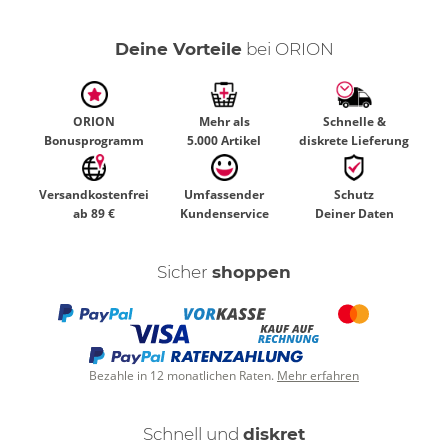
Deine Vorteile
bei ORION
ORION
Mehr als
Schnelle &
Bonusprogramm
5.000 Artikel
diskrete Lieferung
Versandkostenfrei
Umfassender
Schutz
ab 89 €
Kundenservice
Deiner Daten
Sicher
shoppen
Bezahle in 12 monatlichen Raten.
Mehr erfahren
Schnell und
diskret