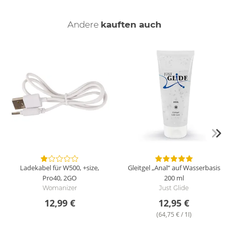
Andere
kauften auch
Ladekabel für W500, +size,
Gleitgel „Anal“ auf Wasserbasis
Pro40, 2GO
200 ml
Womanizer
Just Glide
12,99 €
12,95 €
(64,75 € / 1l)