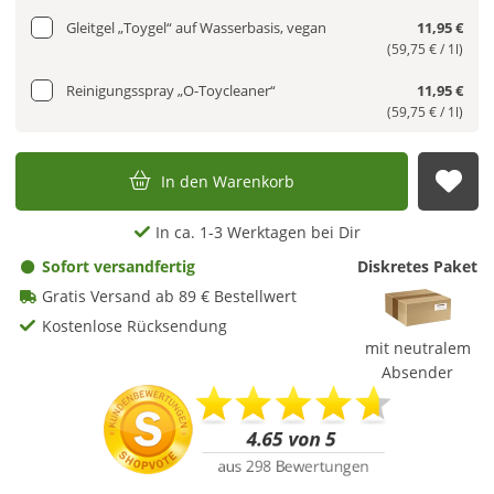
Gleitgel „Toygel“ auf Wasserbasis, vegan
11,95 €
(59,75 € / 1l)
Reinigungsspray „O-Toycleaner“
11,95 €
(59,75 € / 1l)
In den Warenkorb
Auf
In ca. 1-3 Werktagen bei Dir
Sofort versandfertig
Diskretes Paket
Gratis Versand ab 89 € Bestellwert
Kostenlose Rücksendung
mit neutralem
Absender