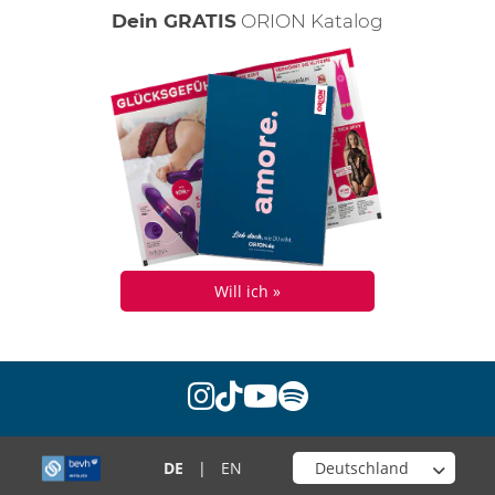
Dein GRATIS
ORION Katalog
Will ich »
instagram
tiktok
youtube
spotify
Wähle deinen Shop
DE
|
EN