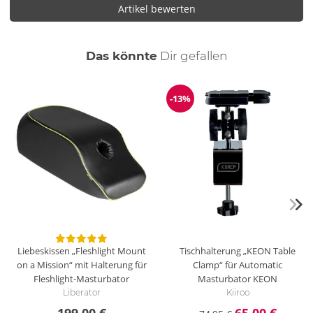
Artikel bewerten
auch
Das könnte
Dir
gefallen
-13%
Reduzierung
Liebeskissen „Fleshlight Mount
Tischhalterung „KEON Table
on a Mission“ mit Halterung für
Clamp“ für Automatic
Fleshlight-Masturbator
Masturbator KEON
Liberator
Kiiroo