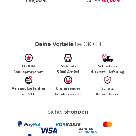
199,00 €
65,00 €
74,95 €
Deine Vorteile
bei ORION
ORION
Mehr als
Schnelle &
Bonusprogramm
5.000 Artikel
diskrete Lieferung
Versandkostenfrei
Umfassender
Schutz
ab 89 €
Kundenservice
Deiner Daten
Sicher
shoppen