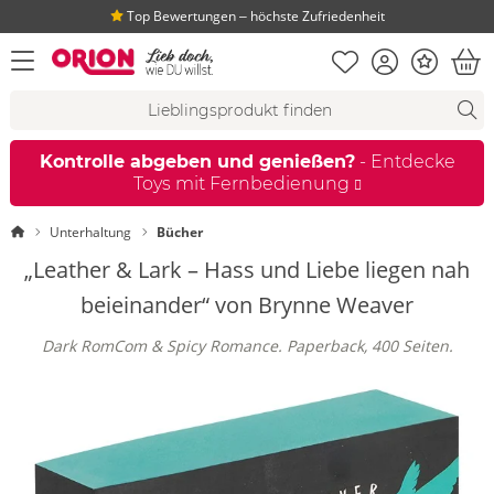
Top Bewertungen ‒ höchste Zufriedenheit
Merkliste
Konto
Bonus
Menü öffnen
War
Suchvorschläge
Suche
Fi
Kontrolle abgeben und genießen?
- Entdecke
Toys mit Fernbedienung
Startseite
Unterhaltung
Bücher
„Leather & Lark – Hass und Liebe liegen nah
beieinander“ von Brynne Weaver
Dark RomCom & Spicy Romance. Paperback, 400 Seiten.