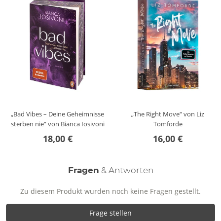
und Ernst – und niemand weiß, ob er gewinnt oder verliert.
Den Roman kannst du unabhängig von den anderen Bänden
lesen. Eine unwiderstehliche Mischung aus Dark RomCom,
spicy Romance und fesselnder Spannung, voller Herzklopfen
und Gänsehaut: Er ist der Schatten, sie das Licht. Der
mürrische Auftragskiller Lachlan Leather Kane soll
ausgerechnet die strahlende Tochter Lark Montague eines
Unterweltbosses heiraten, damit sie ihm die Freiheit erkauft.
Dumm nur, dass er sie am liebsten zum Schweigen bringen
würde, statt zum Altar zu führen …
„Bad Vibes – Deine Geheimnisse
„The Right Move“ von Liz
sterben nie“ von Bianca Iosivoni
Tomforde
18,00 €
16,00 €
Fragen
& Antworten
Zu diesem Produkt wurden noch keine Fragen gestellt.
Frage stellen