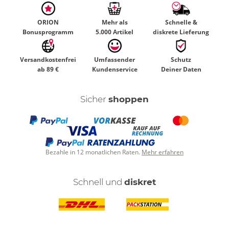
ORION
Mehr als
Schnelle &
Bonusprogramm
5.000 Artikel
diskrete Lieferung
Versandkostenfrei
Umfassender
Schutz
ab 89 €
Kundenservice
Deiner Daten
Sicher
shoppen
Bezahle in 12 monatlichen Raten.
Mehr erfahren
Schnell und
diskret