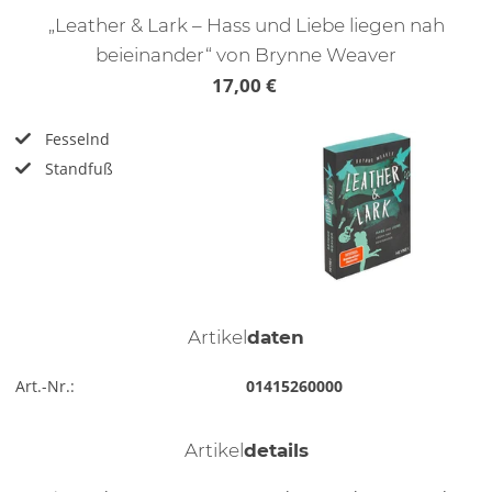
„Leather & Lark – Hass und Liebe liegen nah
beieinander“ von Brynne Weaver
17,00 €
Fesselnd
Standfuß
Artikel
daten
Art.-Nr.:
01415260000
Artikel
details