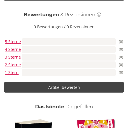
Bewertungen
& Rezensionen
0 Bewertungen
/
0 Rezensionen
5 Sterne
(0)
4 Sterne
(0)
3 Sterne
(0)
2 Sterne
(0)
1 Stern
(0)
Artikel bewerten
auch
Das könnte
Dir
gefallen