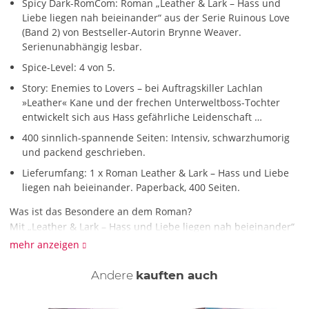
Spicy Dark-RomCom: Roman „Leather & Lark – Hass und
Liebe liegen nah beieinander“ aus der Serie Ruinous Love
(Band 2) von Bestseller-Autorin Brynne Weaver.
Serienunabhängig lesbar.
Spice-Level: 4 von 5.
Story: Enemies to Lovers – bei Auftragskiller Lachlan
»Leather« Kane und der frechen Unterweltboss-Tochter
entwickelt sich aus Hass gefährliche Leidenschaft …
400 sinnlich-spannende Seiten: Intensiv, schwarzhumorig
und packend geschrieben.
Lieferumfang: 1 x Roman Leather & Lark – Hass und Liebe
liegen nah beieinander. Paperback, 400 Seiten.
Was ist das Besondere an dem Roman?
Mit „Leather & Lark – Hass und Liebe liegen nah beieinander“
aus der Serie Ruinous Love (Band 2) von Bestseller-Autorin
mehr anzeigen
Brynne Weaver bekommst du einen Roman, der dich in die
Abgründe der Liebe und die Untiefen schwarzer Pointen
Andere
kauften auch
zieht. Zwischen Kugelhagel und Küssen, zwischen Sarkasmus
und Sehnsucht verschwimmen die Grenzen zwischen Spiel