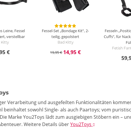
s Leine, Fessel
Fessel-Set „Bondage Kit“, 2-
Fesseln „Posit
ert, verstellbar
teilig, gepolstert
Cuffs“, für Na
Fü
Kitty
Bad Kitty
Fetish Fan
95 €
14,95 €
19,95 €
59,
oys
ger Verarbeitung und ausgefeilten Funktionalitäten kommen
hl beinhaltet sowohl Single- als auch Paartoys; vom purist
Die Marke You2Toys lädt zum ausgiebigen Stöbern ein – un
Abenteuer.
Weitere Details
über
You2Toys