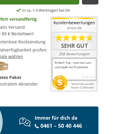
Auf die Merkl
In ca. 1-3 Werktagen bei Dir
fort versandfertig
atis Versand
 89 € Bestellwert
stenlose Rücksendung
lialverfügbarkeit prüfen:
liale wählen
etes Paket
eutralem Absender
Immer für dich da
0461 – 50 40 446