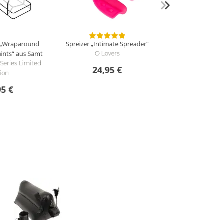
t „Wraparound
Spreizer „Intimate Spreader“
aints“ aus Samt
O Lovers
 Series Limited
24,95 €
tion
95 €