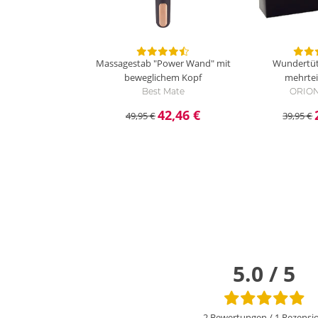
Massagestab "Power Wand" mit
Wundertüte
beweglichem Kopf
mehrtei
Best Mate
ORION
42,46 €
49,95 €
39,95 €
5.0 / 5
2 Bewertungen
/
1 Rezensi