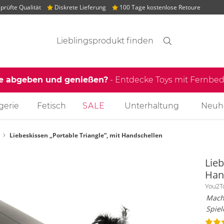
rüfte Qualität
Diskrete Lieferung
100 Tage kostenlose Retoure
Suchvorschläge
Suche
Finden
le abgeben und genießen?
- Entdecke Toys mit Fernb
gerie
Fetisch
SALE
Unterhaltung
Neuh
Liebeskissen „Portable Triangle“, mit Handschellen
Lieb
Han
You2T
Mach
Spiel