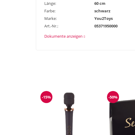
Länge:
60 cm
Farbe:
schwarz
Marke:
You2Toys
Art.-Nr.:
05371950000
Dokumente anzeigen
-15%
-50%
Reduzierung
Reduzieru