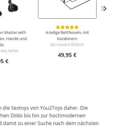
ion Master with
4-teilige Bettfesseln, mit
cken, Hände und
Karabinern
ße
Accessoire Bizarre
tasy Series
49,95 €
95 €
 die Sextoys von You2Toys daher. Die
ischen Dildo bis hin zur hochmodernen
d damit zu einer Suche nach dem nächsten