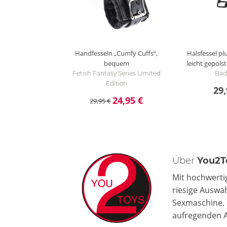
Handfesseln „Cumfy Cuffs“,
Halsfessel plu
bequem
leicht gepolst
Fetish Fantasy Series Limited
Bad 
Edition
29,
24,95 €
29,95 €
Über
You2T
Mit hochwerti
riesige Auswa
Sexmaschine. 
aufregenden 