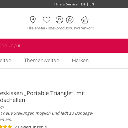
|
Hilfe & Service
DE
EN
Filialen
Merkliste
Konto
Bonus
Warenkorb
edienung
eiten
Themenwelten
Marken
eskissen „Portable Triangle“, mit
dschellen
oys
t neue Stellungen möglich und lädt zu Bondage-
en ein.
2 Bewertungen