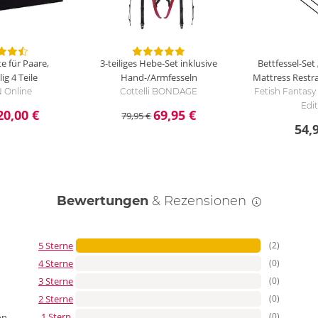
 für Paare,
3-teiliges Hebe-Set inklusive
Bettfessel-Se
lig
4 Teile
Hand-/Armfesseln
Mattress Restr
 Online
Cottelli BONDAGE
Fetish Fantasy
Edi
20,00 €
69,95 €
79,95 €
54,
Bewertungen
& Rezensionen
5 Sterne
(2)
4 Sterne
(0)
3 Sterne
(0)
2 Sterne
(0)
1 Stern
(0)
on