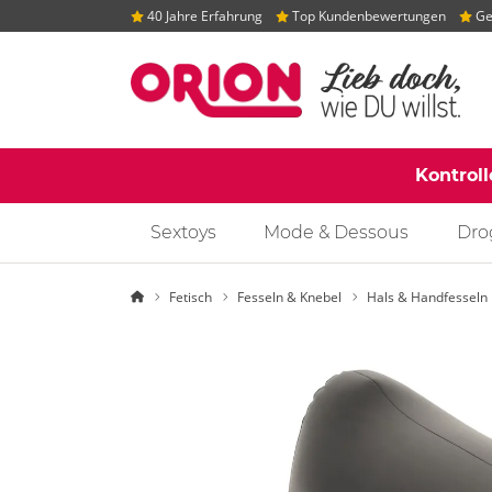
40 Jahre Erfahrung
Top Kundenbewertungen
Gep
Kontrol
Sextoys
Mode & Dessous
Dro
Startseite
Fetisch
Fesseln & Knebel
Hals & Handfesseln