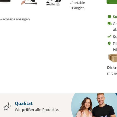
So
Erwachsene anzeigen
Gr
ab
Ko
Fi
Fi
Diskr
mit n
Qualität
Wir
prüfen
alle Produkte.