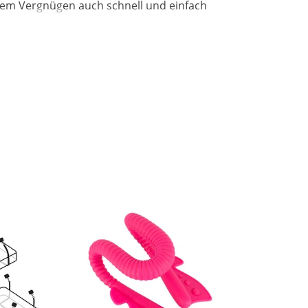
dem Vergnügen auch schnell und einfach
ht abzuwischen. Vor dem Verstauen musst
t.
 Enthält nichttextile Bestandteile tierischen