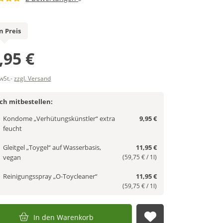
n Preis
,95 €
MwSt.-
zzgl. Versand
ich mitbestellen:
Kondome „Verhütungskünstler“ extra
9,95 €
feucht
Gleitgel „Toygel“ auf Wasserbasis,
11,95 €
vegan
(59,75 € / 1l)
Reinigungsspray „O-Toycleaner“
11,95 €
(59,75 € / 1l)
In den Warenkorb