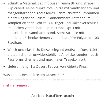
Schnitt & Material: Set mit busenfreiem BH und Straps-
Slip ouvert. Feine dunkelrote Spitze mit Samtbändern und
roségoldfarbenen Accessoires. Schmuckketten umrahmen
die freiliegenden Brüste, 3 abnehmbare Kettchen im
komplett offenen Schritt. BH-Träger und Hakenverschluss
im Rücken verstellbar. Slip in Straps-Optik mit
taillenhohem Samtband-Bund. Samt-Strapse mit
doppelten Schenkelriemen verstellbar. 90% Polyamid, 10%
Elasthan.
Weich und elastisch: Dieses elegant erotische Ouvert-Set
bietet nicht nur unwiderstehliche Anblicke, sondern auch
Passformsicherheit und maximalen Tragekomfort.
Lieferumfang: 1 x Ouvert-Set von von Abierta Fina.
Was ist das Besondere am Ouvert-Set?
Dieses zeigefreudige Dessous-Set in schönem dunklem Rot ist
ein Meisterwerk der Sinnlichkeit! Weiche zarte Spitze und
mehr anzeigen
edle Samtbänder setzen deine Kurven verführerisch in Szene.
Ketten umrahmen stilvoll deine freiliegenden Brüste.
Andere
kauften auch
Elastische Samtbänder schmeicheln deinen Schenkeln. Und