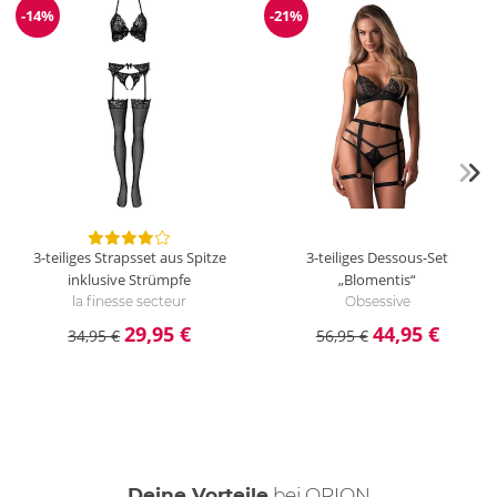
-14%
-21%
Reduzierung
Reduzierung
3-teiliges Strapsset aus Spitze
3-teiliges Dessous-Set
inklusive Strümpfe
„Blomentis“
la finesse secteur
Obsessive
29,95 €
44,95 €
34,95 €
56,95 €
Deine Vorteile
bei ORION