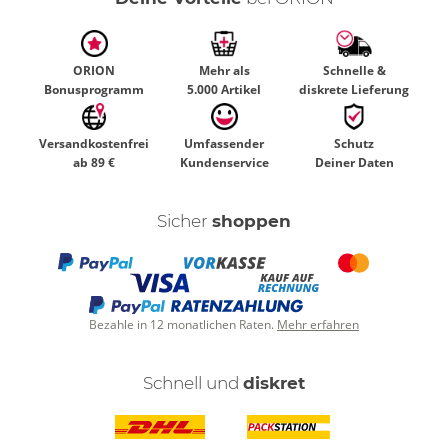
ORION
Mehr als
Schnelle &
Bonusprogramm
5.000 Artikel
diskrete Lieferung
Versandkostenfrei
Umfassender
Schutz
ab 89 €
Kundenservice
Deiner Daten
Sicher
shoppen
Bezahle in 12 monatlichen Raten.
Mehr erfahren
Schnell und
diskret