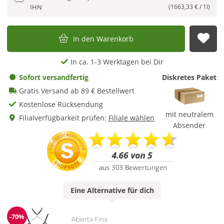
IHN
(1663,33 € / 1l)
In den Warenkorb
Auf
In ca. 1-3 Werktagen bei Dir
Sofort versandfertig
Diskretes Paket
Gratis Versand ab 89 € Bestellwert
Kostenlose Rücksendung
mit neutralem
Filialverfügbarkeit prüfen:
Filiale wählen
Absender
Eine
Alternative
für dich
-70%
Abierta Fina
Reduzierung