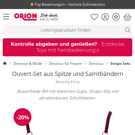
Top Bewertungen ‒ höchste Zufriedenheit
Merkliste
Konto
Bonus
Menü öffnen
War
Suchvorschläge
Suche
Fi
Kontrolle abgeben und genießen?
- Entdecke
Toys mit Fernbedienung
Startseite
Dessous & Mode
Dessous für Frauen
Dessous
Straps Sets
Ouvert-Set aus Spitze und Samtbändern
Abierta Fina
Busenfreier BH mit Kettchen-Cups, Straps-Slip mit
abnehmbaren Schrittketten.
-20%
Reduzierung