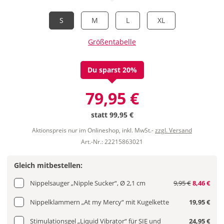
S
M
L
XL
Größentabelle
Du sparst 20%
79,95 €
statt
99,95 €
Aktionspreis nur im Onlineshop, inkl. MwSt.-
zzgl. Versand
Art.-Nr.: 22215863021
Gleich mitbestellen:
Nippelsauger „Nipple Sucker“, Ø 2,1 cm
9,95 €
8,46 €
Nippelklammern „At my Mercy“ mit Kugelkette
19,95 €
Stimulationsgel „Liquid Vibrator“ für SIE und
24,95 €