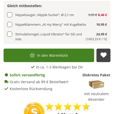
Gleich mitbestellen:
Nippelsauger „Nipple Sucker“, Ø 2,1 cm
9,95 €
8,46 €
Nippelklammern „At my Mercy“ mit Kugelkette
19,95 €
Stimulationsgel „Liquid Vibrator“ für SIE und
24,95 €
IHN
(1663,33 € / 1l)
In den Warenkorb
Auf
In ca. 1-3 Werktagen bei Dir
Sofort versandfertig
Diskretes Paket
Gratis Versand ab 89 € Bestellwert
Kostenlose Rücksendung
mit neutralem
Absender