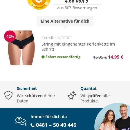
Eine
Alternative
für dich
-12%
Cottelli LINGERIE
Reduzierung
String mit eingenähter Perlenkette im
Schritt
14,95 €
Sofort versandfertig
16,95 €
Sicherheit
Qualität
Wir
schützen
deine
Wir
prüfen
alle
Daten.
Produkte.
Immer für dich da
0461 – 50 40 446