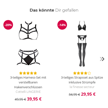
auch
Das könnte
Dir
gefallen
-20%
-14%
Reduzierung
Reduzierung
3-teiliges Harness-Set mit
3-teiliges Strapsset aus Spitze
verstellbaren
inklusive Strümpfe
Hakenverschlüssen
la finesse secteur
Cottelli LINGERIE
29,95 €
34,95 €
39,95 €
49,95 €