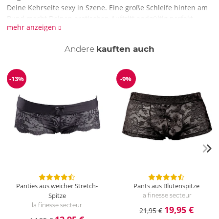
Deine Kehrseite sexy in Szene. Eine große Schleife hinten am
Bund macht Deinen erotischen Auftritt endgültig perfekt.
mehr anzeigen
Wie werden die pofreien Panties von Cottelli Collection
Lingerie gereinigt?
Andere
kauften auch
Für die pofreien Panties von Cottelli Collection Lingerie
empfehlen wir die schonende Handwäsche mit
Feinwaschmittel.
-13%
-9%
Reduzierung
Reduzierung
Panties aus weicher Stretch-
Pants aus Blütenspitze
Spitze
la finesse secteur
la finesse secteur
19,95 €
21,95 €