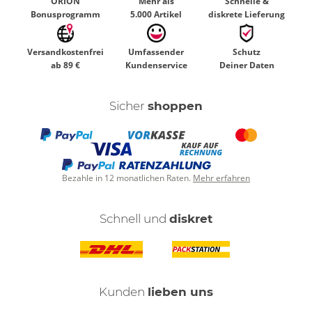
ORION
Mehr als
Schnelle &
Bonusprogramm
5.000 Artikel
diskrete Lieferung
Versandkostenfrei
Umfassender
Schutz
ab 89 €
Kundenservice
Deiner Daten
Sicher
shoppen
Bezahle in 12 monatlichen Raten.
Mehr erfahren
Schnell und
diskret
Kunden
lieben uns