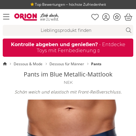
Top Bewertungen ‒ höchste Zufriedenheit
Merkliste
Konto
Bonus
Menü öffnen
War
Suchvorschläge
Suche
Fi
Kontrolle abgeben und genießen?
- Entdecke
Toys mit Fernbedienung
Startseite
Dessous & Mode
Dessous für Männer
Pants
Pants im Blue Metallic-Mattlook
NEK
Schön weich und elastisch mit Front-Reißverschluss.