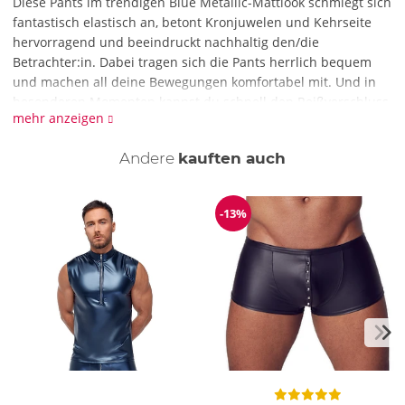
Diese Pants im trendigen Blue Metallic-Mattlook schmiegt sich
fantastisch elastisch an, betont Kronjuwelen und Kehrseite
hervorragend und beeindruckt nachhaltig den/die
Betrachter:in. Dabei tragen sich die Pants herrlich bequem
und machen all deine Bewegungen komfortabel mit. Und in
besonderen Momenten kannst du schnell den Reißverschluss
mehr anzeigen
vorne öffnen …
Wie reinige ich die Pants?
Andere
kauften auch
Reinige die Pants mit einer schonenden Handwäsche mit
Feinwaschmittel.
-13%
Reduzierung