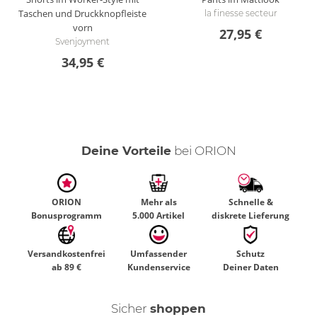
Taschen und Druckknopfleiste
la finesse secteur
vorn
27,95 €
Svenjoyment
34,95 €
Deine Vorteile
bei ORION
ORION
Mehr als
Schnelle &
Bonusprogramm
5.000 Artikel
diskrete Lieferung
Versandkostenfrei
Umfassender
Schutz
ab 89 €
Kundenservice
Deiner Daten
Sicher
shoppen