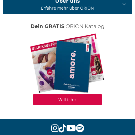
Über uns
Erfahre mehr über ORION
Dein GRATIS
ORION Katalog
Will ich »
instagram
tiktok
youtube
spotify