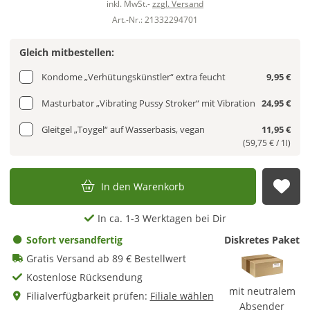
inkl. MwSt.-
zzgl. Versand
Art.-Nr.: 21332294701
Gleich mitbestellen:
Kondome „Verhütungskünstler“ extra feucht
9,95 €
Masturbator „Vibrating Pussy Stroker“ mit Vibration
24,95 €
Gleitgel „Toygel“ auf Wasserbasis, vegan
11,95 €
(59,75 € / 1l)
In den Warenkorb
Auf
In ca. 1-3 Werktagen bei Dir
Sofort versandfertig
Diskretes Paket
Gratis Versand ab 89 € Bestellwert
Kostenlose Rücksendung
mit neutralem
Filialverfügbarkeit prüfen:
Filiale wählen
Absender