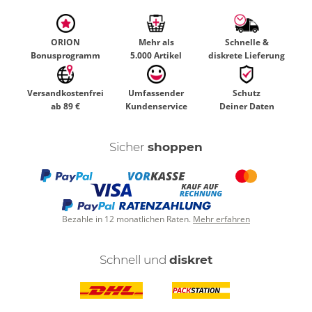
ORION
Mehr als
Schnelle &
Bonusprogramm
5.000 Artikel
diskrete Lieferung
Versandkostenfrei
Umfassender
Schutz
ab 89 €
Kundenservice
Deiner Daten
Sicher
shoppen
Bezahle in 12 monatlichen Raten.
Mehr erfahren
Schnell und
diskret