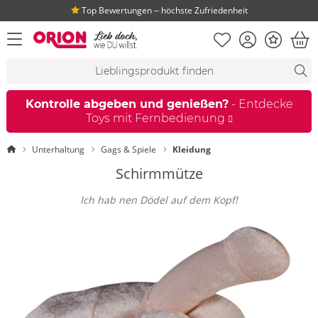
Top Bewertungen ‒ höchste Zufriedenheit
Merkliste
Konto
Bonus
Menü öffnen
War
Suchvorschläge
Suche
Fi
Kontrolle abgeben und genießen?
- Entdecke
Toys mit Fernbedienung
Startseite
Unterhaltung
Gags & Spiele
Kleidung
Schirmmütze
Ich hab nen Dödel auf dem Kopf!