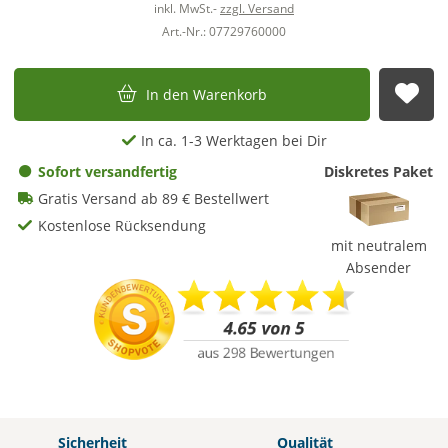
inkl. MwSt.-
zzgl. Versand
Art.-Nr.: 07729760000
In den Warenkorb
Auf
In ca. 1-3 Werktagen bei Dir
Sofort versandfertig
Diskretes Paket
Gratis Versand ab 89 € Bestellwert
Kostenlose Rücksendung
mit neutralem
Absender
Sicherheit
Qualität