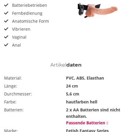
Batteriebetrieben
Fernbedienung
Anatomische Form
Vibrieren
Vaginal
Anal
Artikel
daten
Material:
PVC, ABS, Elasthan
Länge:
24 cm
Durchmesser:
5,6 cm
Farbe:
hautfarben hell
Batterien:
2 x AA
Batterien sind nicht
enthalten.
Passende Batterien
Marke:
Fetish Fantasy Series