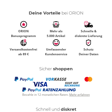
Deine Vorteile
bei ORION
ORION
Mehr als
Schnelle &
Bonusprogramm
5.000 Artikel
diskrete Lieferung
Versandkostenfrei
Umfassender
Schutz
ab 89 €
Kundenservice
Deiner Daten
Sicher
shoppen
Bezahle in 12 monatlichen Raten.
Mehr erfahren
Schnell und
diskret