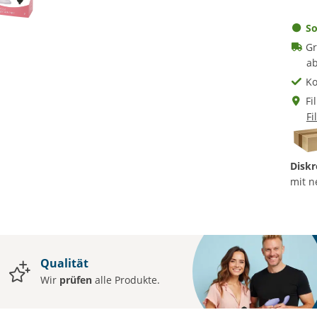
So
Gr
ab
Ko
Fi
Fi
Diskr
mit n
Qualität
Wir
prüfen
alle Produkte.