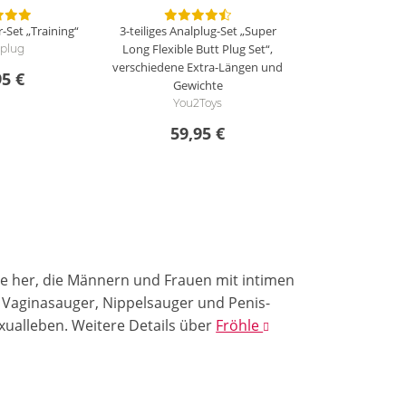
r-Set „Training“
3-teiliges Analplug-Set „Super
Long Flexible Butt Plug Set“,
splug
verschiedene Extra-Längen und
95 €
Gewichte
You2Toys
59,95 €
kte her, die Männern und Frauen mit intimen
 Vaginasauger, Nippelsauger und Penis-
exualleben.
Weitere Details
über
Fröhle