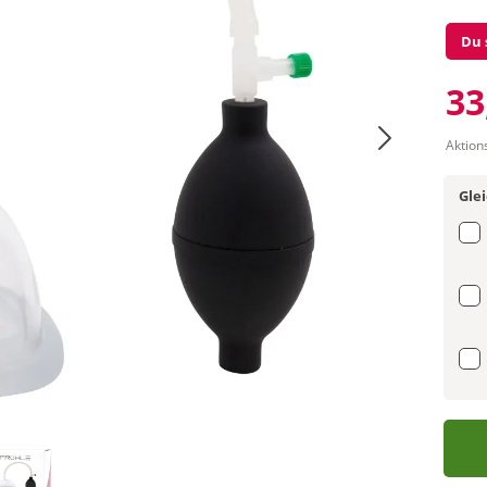
Du 
33
Aktion
Gle