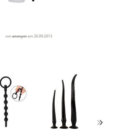
von
anonym
am 26.09.2013