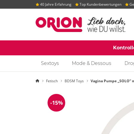
40 Jahre Erfahrung
Top Kundenbewertungen
Gep
Kontrol
Sextoys
Mode & Dessous
Dro
Startseite
Fetisch
BDSM Toys
Vagina Pumpe „SOLO” 
-15%
Reduzierung