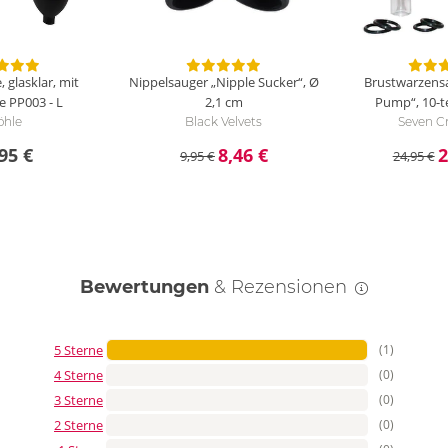
Wie reinige ich die Vaginapumpe SOLO?
Trenne zunächst den Pumpball ab. Die Vagin
Wasser mit milder Seife. Zur besonderen Pf
glasklar, mit
Nippelsauger „Nipple Sucker“, Ø
Brustwarzens
12 cm lang, 7,5 cm breit, 8,5 cm tief. PC, PVC.
e
PP003 - L
2,1 cm
Pump“, 10-te
öhle
Black Velvets
Seven C
95 €
8,46 €
2
9,95 €
24,95 €
Bewertungen
& Rezensionen
5 Sterne
(1)
4 Sterne
(0)
3 Sterne
(0)
2 Sterne
(0)