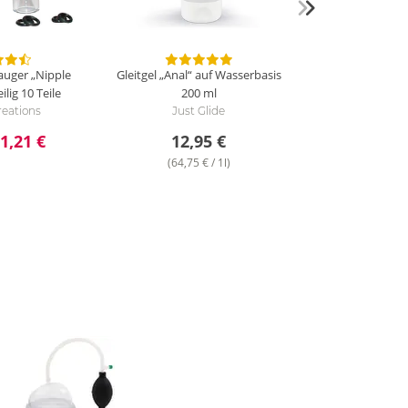
asaugschale reinigst Du unter fließend
lege empfehlen wir einen Toycleaner.
auger „Nipple
Gleitgel „Anal“ auf Wasserbasis
ilig
10 Teile
200 ml
reations
Just Glide
1,21 €
12,95 €
(64,75 € / 1l)