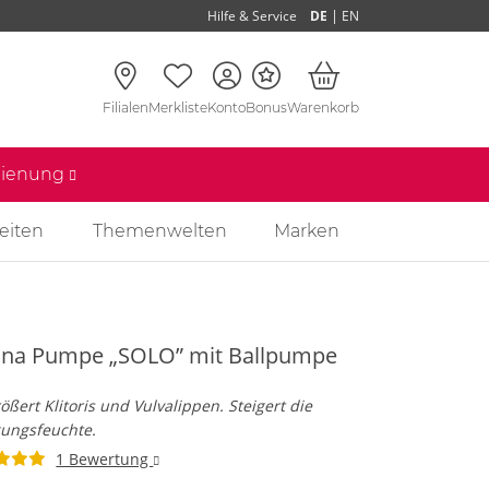
|
Hilfe & Service
DE
EN
Filialen
Merkliste
Konto
Bonus
Warenkorb
edienung
eiten
Themenwelten
Marken
ina Pumpe „SOLO” mit Ballpumpe
e
ößert Klitoris und Vulvalippen. Steigert die
gungsfeuchte.
1 Bewertung