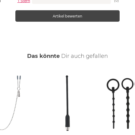
1 Stern
(0)
n
Artikel bewerten
Das könnte
Dir
auch
gefallen