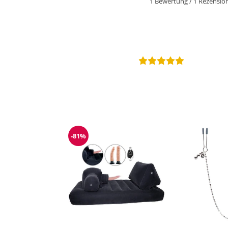
1 Bewertung
/
1 Rezensio
-81%
Reduzierung