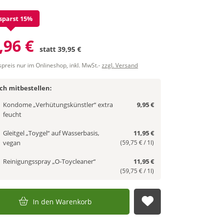
sparst 15%
,96 €
statt
39,95 €
spreis nur im Onlineshop, inkl. MwSt.-
zzgl. Versand
ich mitbestellen:
Kondome „Verhütungskünstler“ extra
9,95 €
feucht
Gleitgel „Toygel“ auf Wasserbasis,
11,95 €
vegan
(59,75 € / 1l)
Reinigungsspray „O-Toycleaner“
11,95 €
(59,75 € / 1l)
In den Warenkorb
Auf die Merkl