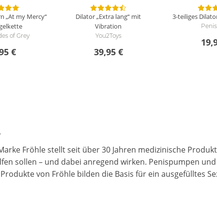
n „At my Mercy“
Dilator „Extra lang“ mit
3-teiliges Dilato
gelkette
Vibration
Peni
des of Grey
You2Toys
19,
95 €
39,95 €
e
Marke Fröhle stellt seit über 30 Jahren medizinische Produ
fen sollen – und dabei anregend wirken. Penispumpen und
Produkte von Fröhle bilden die Basis für ein ausgefülltes S