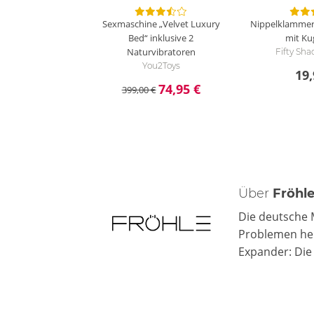
Sexmaschine „Velvet Luxury
Nippelklammer
Bed“ inklusive 2
mit Ku
Naturvibratoren
Fifty Sha
You2Toys
19,
74,95 €
399,00 €
Über
Fröhl
Die deutsche 
Problemen hel
Expander: Die 