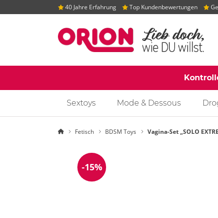
40 Jahre Erfahrung
Top Kundenbewertungen
Gep
Kontrol
Sextoys
Mode & Dessous
Dro
Startseite
Fetisch
BDSM Toys
Vagina-Set „SOLO EXT
-15%
Reduzierung