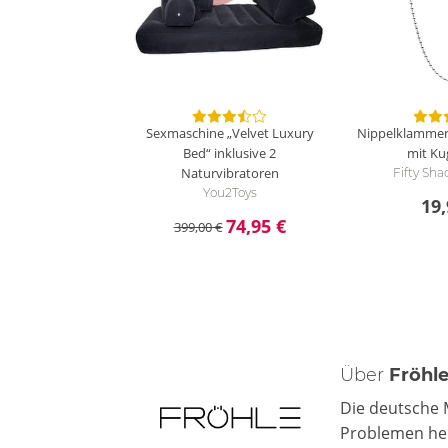
Sexmaschine „Velvet Luxury
Nippelklammer
Bed“ inklusive 2
mit Ku
Naturvibratoren
Fifty Sha
You2Toys
19,
74,95 €
399,00 €
Über
Fröhl
Die deutsche 
Problemen hel