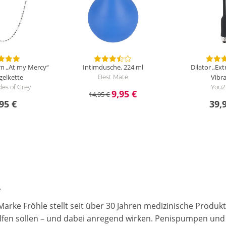
n „At my Mercy“
Intimdusche, 224 ml
Dilator „Ext
gelkette
Vibr
Best Mate
des of Grey
You2
9,95 €
14,95 €
95 €
39,
e
Marke Fröhle stellt seit über 30 Jahren medizinische Produ
fen sollen – und dabei anregend wirken. Penispumpen und