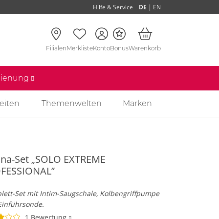
|
Hilfe & Service
DE
EN
Filialen
Merkliste
Konto
Bonus
Warenkorb
edienung
eiten
Themenwelten
Marken
ina-Set „SOLO EXTREME
FESSIONAL”
e
ett-Set mit Intim-Saugschale, Kolbengriffpumpe
Einführsonde.
1 Bewertung