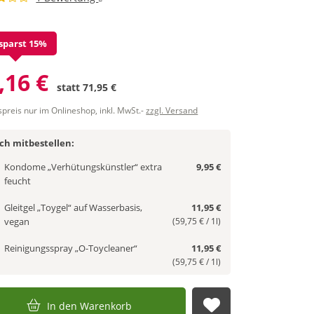
sparst 15%
,16 €
statt
71,95 €
spreis nur im Onlineshop, inkl. MwSt.-
zzgl. Versand
ich mitbestellen:
Kondome „Verhütungskünstler“ extra
9,95 €
feucht
Gleitgel „Toygel“ auf Wasserbasis,
11,95 €
vegan
(59,75 € / 1l)
Reinigungsspray „O-Toycleaner“
11,95 €
(59,75 € / 1l)
In den Warenkorb