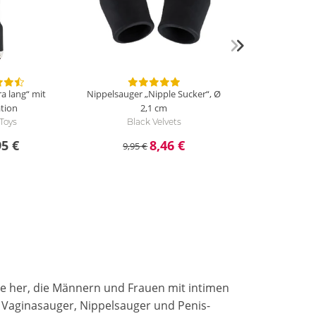
ra lang“ mit
Nippelsauger „Nipple Sucker“, Ø
ation
2,1 cm
Toys
Black Velvets
95 €
8,46 €
9,95 €
kte her, die Männern und Frauen mit intimen
 Vaginasauger, Nippelsauger und Penis-