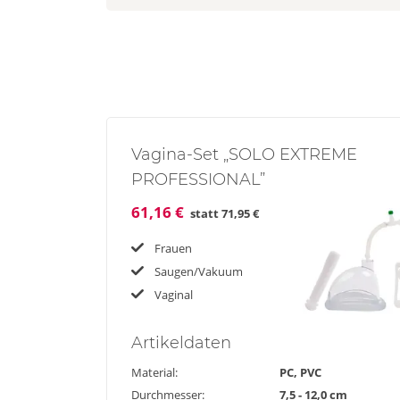
Vagina-Set „SOLO EXTREME
PROFESSIONAL”
61,16 €
statt
71,95 €
Frauen
Saugen/Vakuum
Vaginal
Artikel
daten
Material:
PC, PVC
Durchmesser:
7,5 - 12,0 cm