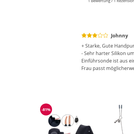
1 Bewertung
/
1 Rezensio
Johnny
+ Starke, Gute Handp
- Sehr harter Silikon u
Einführsonde ist aus e
Frau passt möglicherwe
-81%
Reduzierung