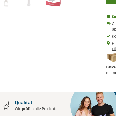
So
Gr
ab
Ko
Fi
Fi
Diskr
mit n
Qualität
Wir
prüfen
alle Produkte.