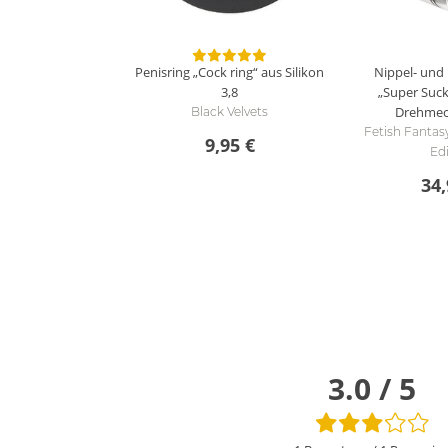
Penisring „Cock ring“ aus Silikon
Nippel- und 
3,8
„Super Sucke
Drehmec
Black Velvets
Fetish Fantasy
9,95 €
Edi
34,
3.0 / 5