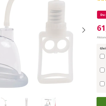
Du 
61
Aktion
Gle