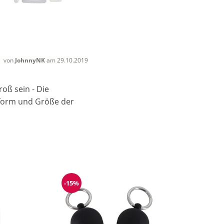
von
JohnnyNK
am 29.10.2019
roß sein
- Die
uform und Größe der
-15%
Reduzierung