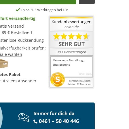
Auf die Merkl
In ca. 1-3 Werktagen bei Dir
fort versandfertig
atis Versand
 89 € Bestellwert
stenlose Rücksendung
lialverfügbarkeit prüfen:
liale wählen
etes Paket
eutralem Absender
Immer für dich da
0461 – 50 40 446