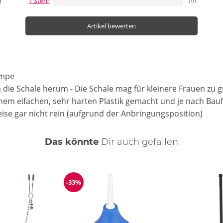
1 Stern
(0)
n
Artikel bewerten
umpe
m die Schale herum
- Die Schale mag für kleinere Frauen zu g
inem eifachen, sehr harten Plastik gemacht und je nach Ba
ise gar nicht rein (aufgrund der Anbringungsposition)
Das könnte
Dir
auch
gefallen
-33%
Reduzierung