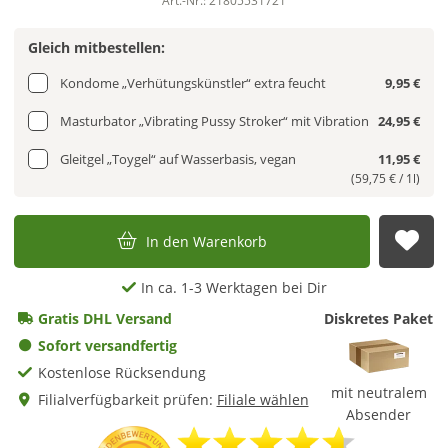
Art.-Nr.: 21805531721
Gleich mitbestellen:
Kondome „Verhütungskünstler“ extra feucht
9,95 €
Masturbator „Vibrating Pussy Stroker“ mit Vibration
24,95 €
Gleitgel „Toygel“ auf Wasserbasis, vegan
11,95 €
(59,75 € / 1l)
In den Warenkorb
Auf
In ca. 1-3 Werktagen bei Dir
Gratis DHL Versand
Diskretes Paket
Sofort versandfertig
Kostenlose Rücksendung
mit neutralem
Filialverfügbarkeit prüfen:
Filiale wählen
Absender