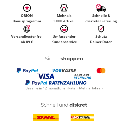
ORION
Mehr als
Schnelle &
Bonusprogramm
5.000 Artikel
diskrete Lieferung
Versandkostenfrei
Umfassender
Schutz
ab 89 €
Kundenservice
Deiner Daten
Sicher
shoppen
Bezahle in 12 monatlichen Raten.
Mehr erfahren
Schnell und
diskret