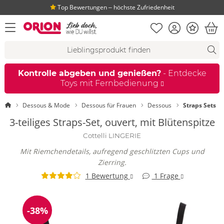
Top Bewertungen ‒ höchste Zufriedenheit
Merkliste
Konto
Bonus
Menü öffnen
War
Suchvorschläge
Suche
Fi
Kontrolle abgeben und genießen?
- Entdecke
Toys mit Fernbedienung
Startseite
Dessous & Mode
Dessous für Frauen
Dessous
Straps Sets
3-teiliges Straps-Set, ouvert, mit Blütenspitze
Cottelli LINGERIE
Mit Riemchendetails, aufregend geschlitzten Cups und
Zierring.
1 Bewertung
1 Frage
-38%
Reduzierung