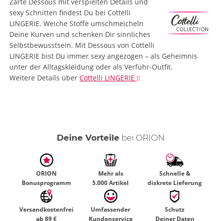
Zarte Dessous mit verspielten Details und
sexy Schnitten findest Du bei Cottelli
LINGERIE. Weiche Stoffe umschmeicheln
Deine Kurven und schenken Dir sinnliches
Selbstbewusstsein. Mit Dessous von Cottelli
LINGERIE bist Du immer sexy angezogen – als Geheimnis
unter der Alltagskleidung oder als Verführ-Outfit.
Weitere Details
über
Cottelli LINGERIE
Deine Vorteile
bei ORION
ORION
Mehr als
Schnelle &
Bonusprogramm
5.000 Artikel
diskrete Lieferung
Versandkostenfrei
Umfassender
Schutz
ab 89 €
Kundenservice
Deiner Daten