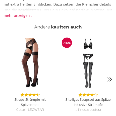
mit extra heißen Einblicken. Dazu setzen die Riemchendetails
und die geschlitzten Cups Dein Dekolleté perfekt in Szene. Mit
mehr anzeigen
komplett schrittoffenem String und schmalen Strapshaltern.
Perfekt für Deine verführerischen Momente.
Andere
kauften auch
Wie wird das 3-teiliges Straps-Set gereinigt?
Für das 3-teilige Straps-Set empfehlen wir die schonende
Handwäsche mit Feinwaschmittel.
-14%
Reduzierung
Straps-Strümpfe mit
3-teiliges Strapsset aus Spitze
Spitzenrand
inklusive Strümpfe
Cottelli LEGWEAR
la finesse secteur