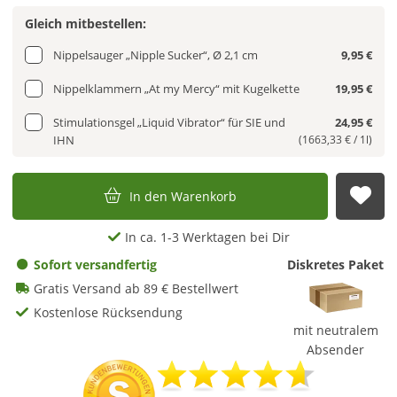
Gleich mitbestellen:
Nippelsauger „Nipple Sucker“, Ø 2,1 cm
9,95 €
Nippelklammern „At my Mercy“ mit Kugelkette
19,95 €
Stimulationsgel „Liquid Vibrator“ für SIE und
24,95 €
IHN
(1663,33 € / 1l)
In den Warenkorb
Auf
In ca. 1-3 Werktagen bei Dir
Sofort versandfertig
Diskretes Paket
Gratis Versand ab 89 € Bestellwert
Kostenlose Rücksendung
mit neutralem
Absender