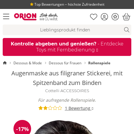
Top Bewertungen ‒ höchste Zufriedenheit
Merkliste
Konto
Bonus
Menü öffnen
War
Suchvorschläge
Suche
Fi
Kontrolle abgeben und genießen?
- Entdecke
Toys mit Fernbedienung
Startseite
Dessous & Mode
Dessous für Frauen
Rollenspiele
Augenmaske aus filigraner Stickerei, mit
Spitzenband zum Binden
Cottelli ACCESSOIRES
Für aufregende Rollenspiele.
1 Bewertung
-17%
Reduzierung