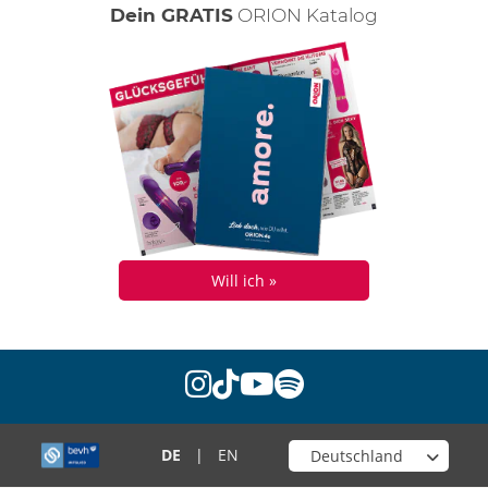
Dein GRATIS
ORION Katalog
Will ich »
instagram
tiktok
youtube
spotify
Wähle deinen Shop
DE
|
EN