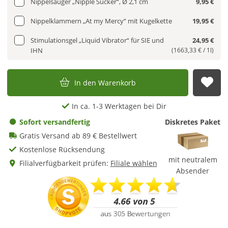
Nippelsauger „Nipple Sucker“, Ø 2,1 cm
9,95 €
Nippelklammern „At my Mercy“ mit Kugelkette
19,95 €
Stimulationsgel „Liquid Vibrator“ für SIE und
24,95 €
IHN
(1663,33 € / 1l)
In den Warenkorb
Auf
In ca. 1-3 Werktagen bei Dir
Sofort versandfertig
Diskretes Paket
Gratis Versand ab 89 € Bestellwert
Kostenlose Rücksendung
mit neutralem
Filialverfügbarkeit prüfen:
Filiale wählen
Absender