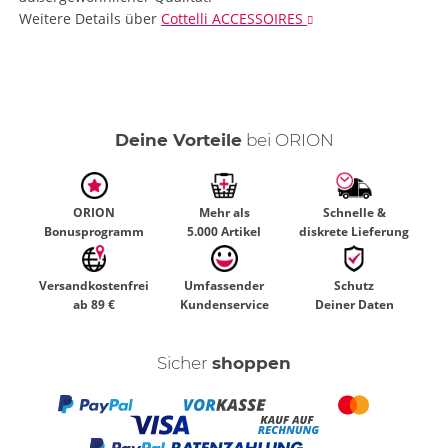
Weitere Details
über
Cottelli ACCESSOIRES
Deine Vorteile
bei ORION
ORION
Mehr als
Schnelle &
Bonusprogramm
5.000 Artikel
diskrete Lieferung
Versandkostenfrei
Umfassender
Schutz
ab 89 €
Kundenservice
Deiner Daten
Sicher
shoppen