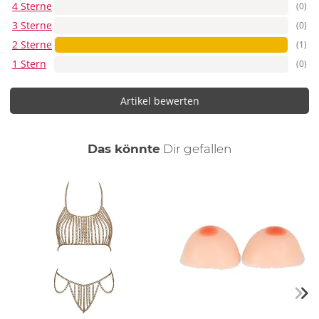
4 Sterne
(0)
3 Sterne
(0)
2 Sterne
(1)
1 Stern
(0)
Artikel bewerten
auch
Das könnte
Dir
gefallen