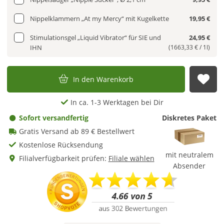
Nippelklammern „At my Mercy“ mit Kugelkette
19,95 €
Stimulationsgel „Liquid Vibrator“ für SIE und
24,95 €
IHN
(1663,33 € / 1l)
In den Warenkorb
Auf
In ca. 1-3 Werktagen bei Dir
Sofort versandfertig
Diskretes Paket
Gratis Versand ab 89 € Bestellwert
Kostenlose Rücksendung
mit neutralem
Filialverfügbarkeit prüfen:
Filiale wählen
Absender