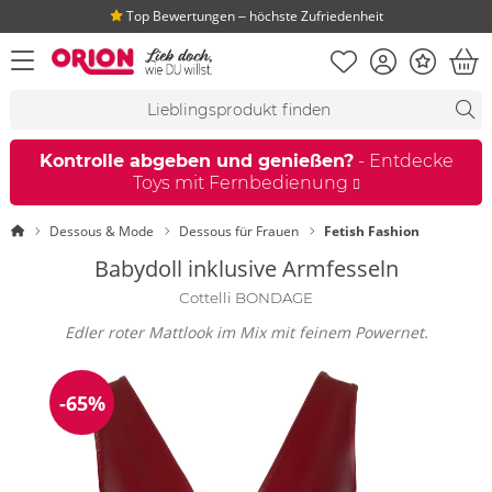
Top Bewertungen ‒ höchste Zufriedenheit
Merkliste
Konto
Bonus
Menü öffnen
War
Suchvorschläge
Suche
Fi
Kontrolle abgeben und genießen?
- Entdecke
Toys mit Fernbedienung
Startseite
Dessous & Mode
Dessous für Frauen
Fetish Fashion
Babydoll inklusive Armfesseln
Cottelli BONDAGE
Edler roter Mattlook im Mix mit feinem Powernet.
-65%
Reduzierung