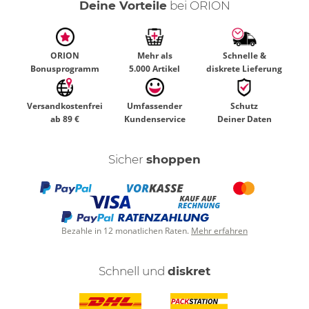
Deine Vorteile
bei ORION
ORION
Mehr als
Schnelle &
Bonusprogramm
5.000 Artikel
diskrete Lieferung
Versandkostenfrei
Umfassender
Schutz
ab 89 €
Kundenservice
Deiner Daten
Sicher
shoppen
Bezahle in 12 monatlichen Raten.
Mehr erfahren
Schnell und
diskret