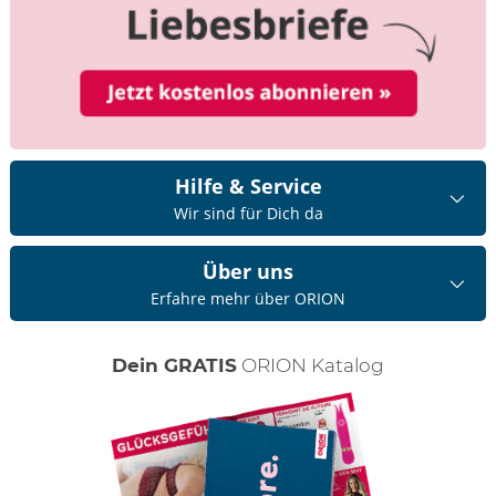
Hilfe & Service
Wir sind für Dich da
Über uns
Erfahre mehr über ORION
Dein GRATIS
ORION Katalog