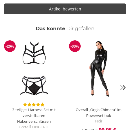
Artikel bewerten
auch
Das könnte
Dir
gefallen
-20%
-33%
Reduzierung
Reduzierung
3-teiliges Harness-Set mit
Overall „Orgia Chimera“ im
verstellbaren
Powerwetlook
Hakenverschlüssen
Noir
Cottelli LINGERIE
99,95 €