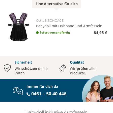
Eine
Alternative
für dich
Cottelli BONDAGE
Babydoll mit Halsband und Armfesseln
84,95 €
Sofort versandfertig
Sicherheit
Qualität
Wir
schützen
deine
Wir
prüfen
alle
Daten.
Produkte.
Immer für dich da
0461 – 50 40 446
Babydoll inklusive Armfesseln