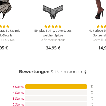
aus Spitze mit
BH plus String, ouvert, aus
Halterlose 
k-Details
weicher Spitze
Spitzena
se DESSOUS
la finesse secteur
Cottelli
95 €
34,95 €
14,
Bewertungen
& Rezensionen
5 Sterne
(1)
4 Sterne
(0)
3 Sterne
(0)
2 Sterne
(0)