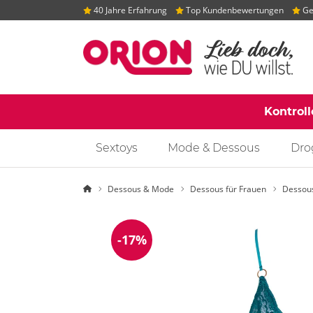
40 Jahre Erfahrung
Top Kundenbewertungen
Gep
Kontrol
Sextoys
Mode & Dessous
Dro
Startseite
Dessous & Mode
Dessous für Frauen
Dessou
-17%
Reduzierung