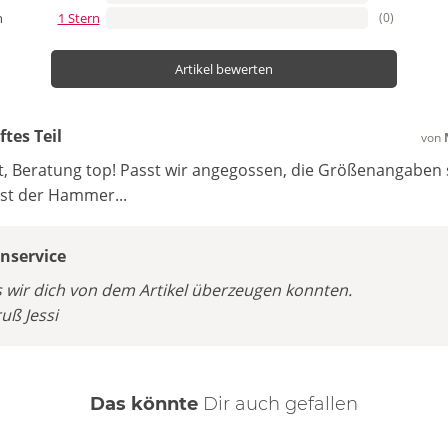
1 Stern
(0)
n
Artikel bewerten
tes Teil
von
t, Beratung top! Passt wir angegossen, die Größenangaben si
ist der Hammer...
service
s wir dich von dem Artikel überzeugen konnten.
uß Jessi
Das könnte
Dir
auch
gefallen