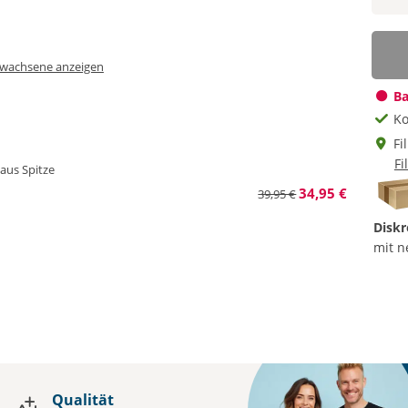
Erwachsene anzeigen
Ba
Ko
Fi
Fi
 aus Spitze
34,95 €
39,95 €
Diskr
mit n
Qualität