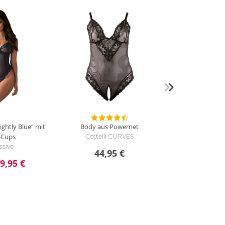
g
ghtly Blue“ mit
Body aus Powernet
-Cups
Cottelli CURVES
ssive
44,95 €
9,95 €