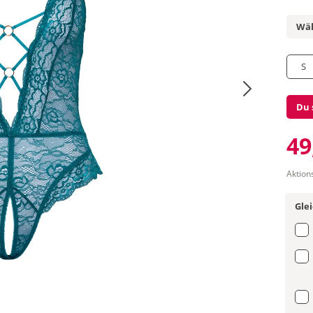
Wäh
S
Du 
49
Aktion
Gle