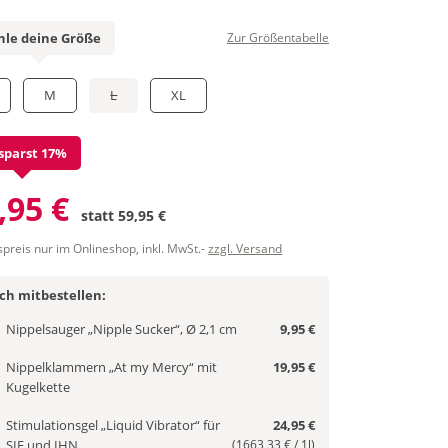
le deine Größe
Zur Größentabelle
M
L
XL
sparst 17%
,95 €
statt
59,95 €
spreis nur im Onlineshop, inkl. MwSt.-
zzgl. Versand
ich mitbestellen:
Nippelsauger „Nipple Sucker“, Ø 2,1 cm
9,95 €
Nippelklammern „At my Mercy“ mit
19,95 €
Kugelkette
Stimulationsgel „Liquid Vibrator“ für
24,95 €
SIE und IHN
(1663,33 € / 1l)