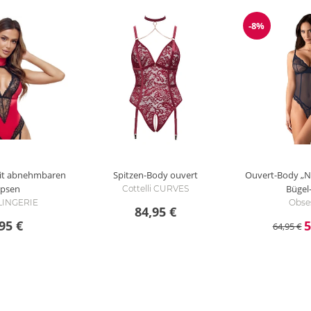
-8%
Reduzierun
it abnehmbaren
Spitzen-Body ouvert
Ouvert-Body „Ni
apsen
Bügel
Cottelli CURVES
 LINGERIE
Obse
84,95 €
95 €
5
64,95 €