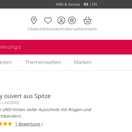
|
Hilfe & Service
DE
EN
Filialen
Merkliste
Konto
Bonus
Warenkorb
edienung
eiten
Themenwelten
Marken
y ouvert aus Spitze
li LINGERIE
 UND hinten tiefer Ausschnitt mit Ringen und
tchbändern.
1 Bewertung