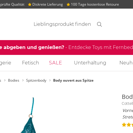
rüfte Qualität
Diskrete Lieferung
100 Tage kostenlose Retoure
Suchvorschläge
Suche
Finden
le abgeben und genießen?
- Entdecke Toys mit Fernb
gerie
Fetisch
SALE
Unterhaltung
Neuh
s
Bodies
Spitzenbody
Body ouvert aus Spitze
Bod
Cottel
Vorne
Stre