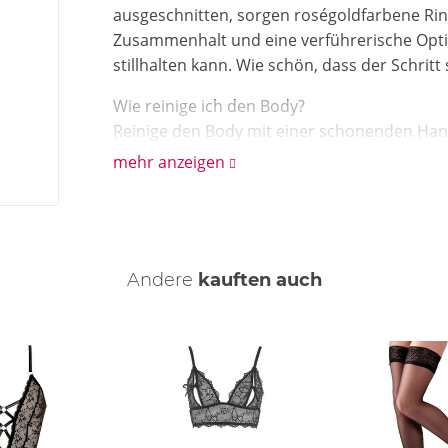
ausgeschnitten, sorgen roségoldfarbene Rin
Zusammenhalt und eine verführerische Optik,
stillhalten kann. Wie schön, dass der Schritt 
Wie reinige ich den Body?
Reinige den Body mit einer schonenden Han
mehr anzeigen
Andere
kauften auch