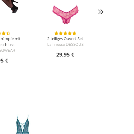
Strümpfe mit
2-teiliges Ouvert-Set
bschluss
La finesse DESSOUS
 LEGWEAR
29,95 €
95 €