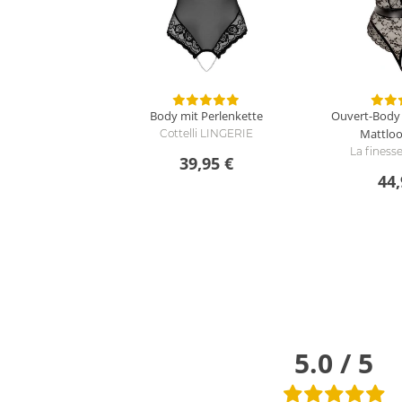
Body mit Perlenkette
Ouvert-Body 
Mattloo
Cottelli LINGERIE
La fines
39,95 €
44,
5.0 / 5