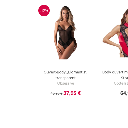
-17%
Reduzierung
Ouvert-Body „Blomentis“,
Body ouvert m
transparent
Str
Obsessive
Cottelli
37,95 €
64,
45,95 €