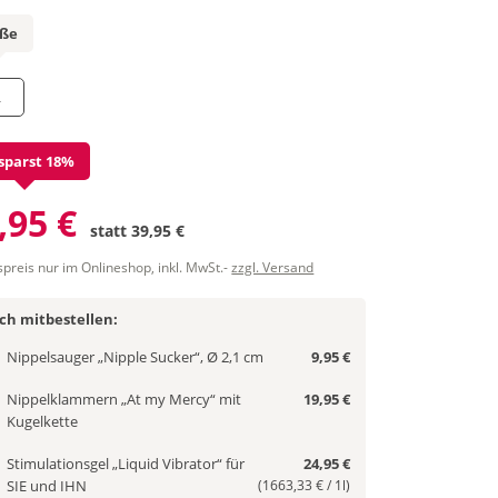
öße
L
sparst 18%
,95 €
statt
39,95 €
spreis nur im Onlineshop, inkl. MwSt.-
zzgl. Versand
ich mitbestellen:
Nippelsauger „Nipple Sucker“, Ø 2,1 cm
9,95 €
Nippelklammern „At my Mercy“ mit
19,95 €
Kugelkette
Stimulationsgel „Liquid Vibrator“ für
24,95 €
SIE und IHN
(1663,33 € / 1l)