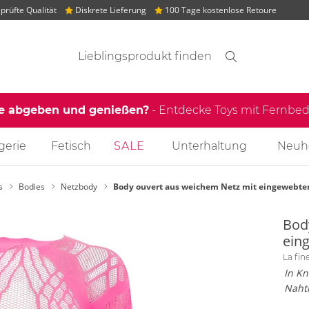
rüfte Qualität
Diskrete Lieferung
100 Tage kostenlose Retoure
Suchvorschläge
Suche
Finden
le abgeben und genießen?
- Entdecke Toys mit Fernb
gerie
Fetisch
SALE
Unterhaltung
Neuh
s
Bodies
Netzbody
Body ouvert aus weichem Netz mit eingewebte
Bod
ein
La fi
In Kn
Nahtl