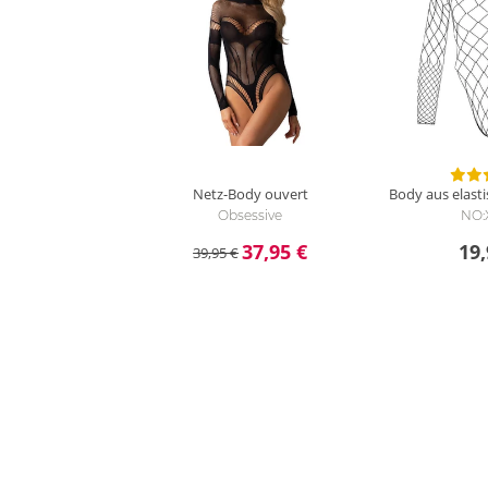
Netz-Body ouvert
Body aus elast
Obsessive
NO:
37,95 €
19,
39,95 €