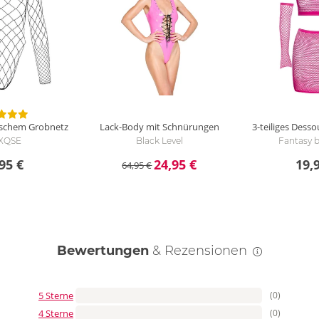
ischem Grobnetz
Lack-Body mit Schnürungen
3-teiliges Dess
XQSE
Black Level
Fantasy b
95 €
24,95 €
19,
64,95 €
Bewertungen
& Rezensionen
5 Sterne
(0)
4 Sterne
(0)