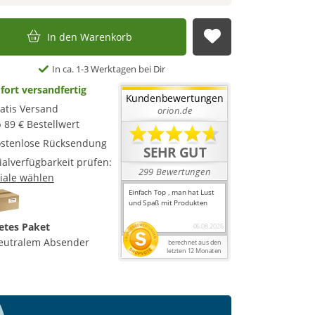
In den Warenkorb
Auf die Merkl
In ca. 1-3 Werktagen bei Dir
fort versandfertig
atis Versand
 89 € Bestellwert
stenlose Rücksendung
lialverfügbarkeit prüfen:
liale wählen
etes Paket
eutralem Absender