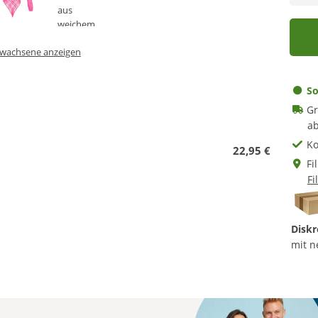
Erwachsene anzeigen
So
Gr
ab
Ko
22,95 €
Fi
Fi
Diskr
mit n