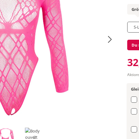
Gr
S-
Du 
32
Aktion
Gle