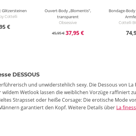
 Glitzersteinen
Ouvert-Body „Blomentis“,
Bondage-Body i
transparent
Armfe
y Cottelli
Obsessive
Cottelli
95 €
37,95 €
74,
45,95 €
nesse DESSOUS
rführerisch und unwiderstehlich sexy. Die Dessous von La Fi
r wildem Wetlook lassen die weiblichen Vorzüge raffiniert
ieltes Strapsset oder heiße Corsage: Die erotische Mode von
Männern garantiert den Kopf.
Weitere Details
über
La fine