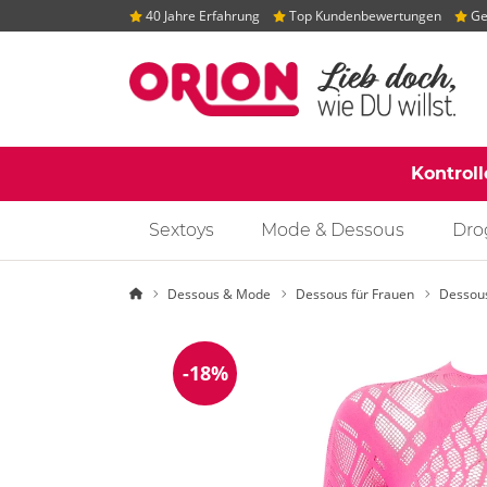
40 Jahre Erfahrung
Top Kundenbewertungen
Gep
Kontrol
Sextoys
Mode & Dessous
Dro
Startseite
Dessous & Mode
Dessous für Frauen
Dessou
-18%
Reduzierung