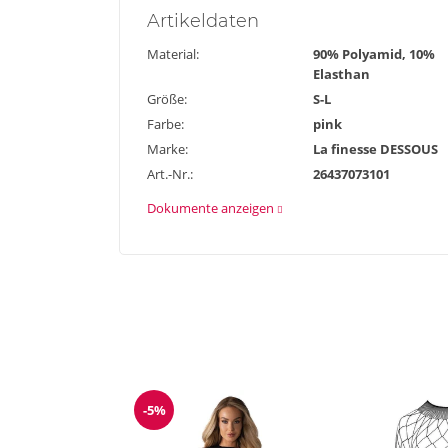
Artikel
daten
Material:
90% Polyamid, 10%
Elasthan
Größe:
S-L
Farbe:
pink
Marke:
La finesse DESSOUS
Art.-Nr.:
26437073101
Dokumente anzeigen
-5%
Reduzierung