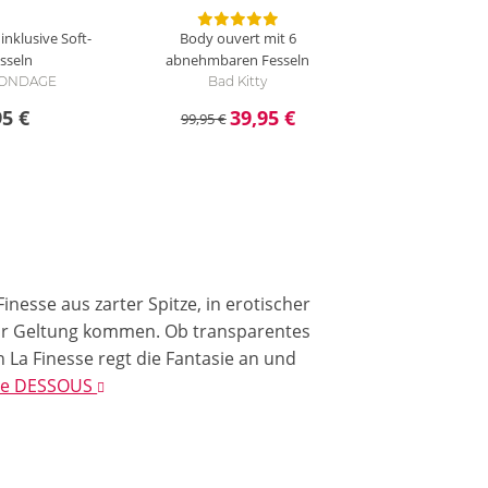
nklusive Soft-
Body ouvert mit 6
sseln
abnehmbaren Fesseln
 BONDAGE
Bad Kitty
95 €
39,95 €
99,95 €
nesse aus zarter Spitze, in erotischer
 zur Geltung kommen. Ob transparentes
 La Finesse regt die Fantasie an und
sse DESSOUS