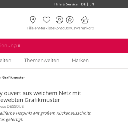
|
Hilfe & Service
DE
EN
Filialen
Merkliste
Konto
Bonus
Warenkorb
edienung
eiten
Themenwelten
Marken
n Grafikmuster
y ouvert aus weichem Netz mit
gewebten Grafikmuster
nesse DESSOUS
allfarbe Hotpink! Mit großem Rückenausschnitt.
os gefertigt.