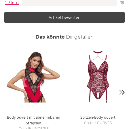
1 Stern
(0)
Artikel bewerten
auch
Das könnte
Dir
gefallen
Body ouvert mit abnehmbaren
Spitzen-Body ouvert
Strapsen
Cottelli CURVES
Cottelli LINGERIE