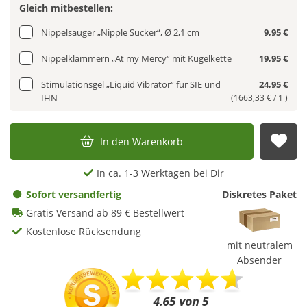
Gleich mitbestellen:
Nippelsauger „Nipple Sucker“, Ø 2,1 cm
9,95 €
Nippelklammern „At my Mercy“ mit Kugelkette
19,95 €
Stimulationsgel „Liquid Vibrator“ für SIE und
24,95 €
IHN
(1663,33 € / 1l)
In den Warenkorb
Auf
In ca. 1-3 Werktagen bei Dir
Sofort versandfertig
Diskretes Paket
Gratis Versand ab 89 € Bestellwert
Kostenlose Rücksendung
mit neutralem
Absender