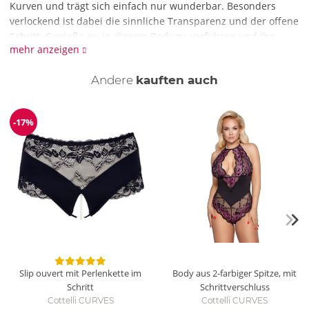
Kurven und trägt sich einfach nur wunderbar. Besonders
verlockend ist dabei die sinnliche Transparenz und der offene
Schritt. Genieße es, in diesem Body zu verführen und ihn
mehr anzeigen
sogar beim heißen Spiel anbehalten zu können. Die beiden
Strumpfhalter kannst du auch abnehmen und den Body solo
Andere
kauften auch
tragen. Doch mit Strapsen & Strümpfen ist die Verlockung um
einiges größer ;)
Wie reinige ich den Body?
-17%
Reduzierung
Reinige den Body mit einer schonenden Handwäsche mit
Feinwaschmittel.
Slip ouvert mit Perlenkette im
Body aus 2-farbiger Spitze, mit
Schritt
Schrittverschluss
Cottelli CURVES
Cottelli CURVES