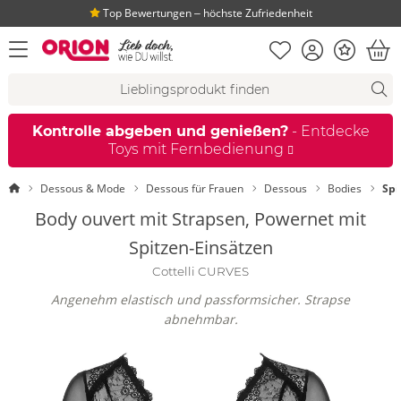
Top Bewertungen ‒ höchste Zufriedenheit
Merkliste
Konto
Bonus
Menü öffnen
War
Suchvorschläge
Suche
Fi
Kontrolle abgeben und genießen?
- Entdecke
Toys mit Fernbedienung
Startseite
Dessous & Mode
Dessous für Frauen
Dessous
Bodies
Spi
Body ouvert mit Strapsen, Powernet mit
Spitzen-Einsätzen
Cottelli CURVES
Angenehm elastisch und passformsicher. Strapse
abnehmbar.