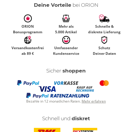
Deine Vorteile
bei ORION
ORION
Mehr als
Schnelle &
Bonusprogramm
5.000 Artikel
diskrete Lieferung
Versandkostenfrei
Umfassender
Schutz
ab 89 €
Kundenservice
Deiner Daten
Sicher
shoppen
Bezahle in 12 monatlichen Raten.
Mehr erfahren
Schnell und
diskret