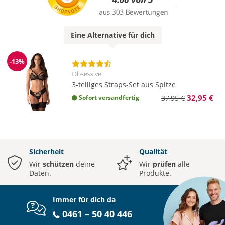
Eine
Alternative
für dich
-13%
Reduzierung
Obsessive
3-teiliges Straps-Set aus Spitze
32,95 €
Sofort versandfertig
37,95 €
Sicherheit
Qualität
Wir
schützen
deine
Wir
prüfen
alle
Daten.
Produkte.
Immer für dich da
0461 – 50 40 446