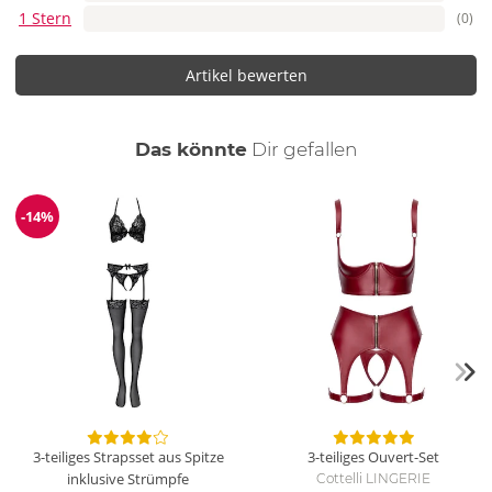
1 Stern
(0)
Artikel bewerten
auch
Das könnte
Dir
gefallen
-14%
Reduzierung
3-teiliges Strapsset aus Spitze
3-teiliges Ouvert-Set
inklusive Strümpfe
Cottelli LINGERIE