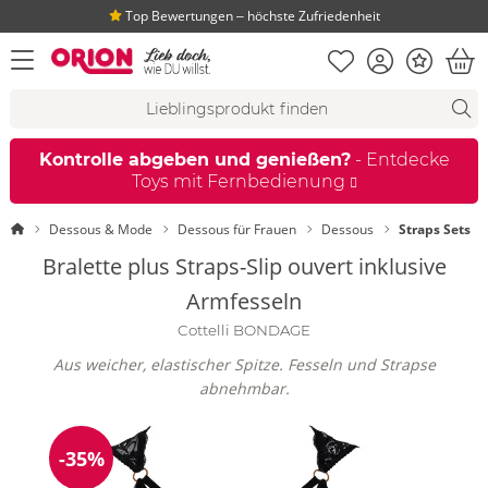
Top Bewertungen ‒ höchste Zufriedenheit
Merkliste
Konto
Bonus
Menü öffnen
War
Suchvorschläge
Suche
Fi
Kontrolle abgeben und genießen?
- Entdecke
Toys mit Fernbedienung
Startseite
Dessous & Mode
Dessous für Frauen
Dessous
Straps Sets
Bralette plus Straps-Slip ouvert inklusive
Armfesseln
Cottelli BONDAGE
Aus weicher, elastischer Spitze. Fesseln und Strapse
abnehmbar.
-35%
Reduzierung