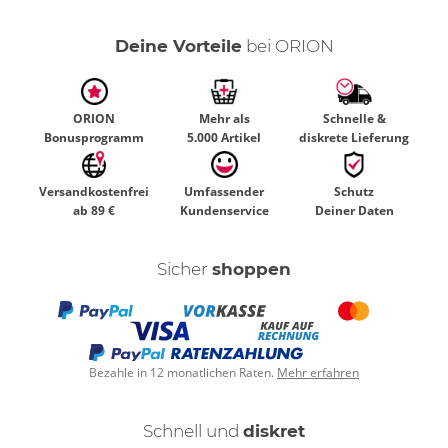
Deine Vorteile
bei ORION
ORION
Mehr als
Schnelle &
Bonusprogramm
5.000 Artikel
diskrete Lieferung
Versandkostenfrei
Umfassender
Schutz
ab 89 €
Kundenservice
Deiner Daten
Sicher
shoppen
Bezahle in 12 monatlichen Raten.
Mehr erfahren
Schnell und
diskret