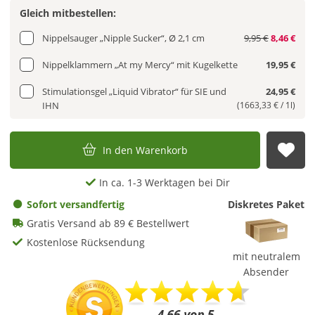
Gleich mitbestellen:
Nippelsauger „Nipple Sucker“, Ø 2,1 cm
9,95 €
8,46 €
Nippelklammern „At my Mercy“ mit Kugelkette
19,95 €
Stimulationsgel „Liquid Vibrator“ für SIE und
24,95 €
IHN
(1663,33 € / 1l)
In den Warenkorb
Auf
In ca. 1-3 Werktagen bei Dir
Sofort versandfertig
Diskretes Paket
Gratis Versand ab 89 € Bestellwert
Kostenlose Rücksendung
mit neutralem
Absender