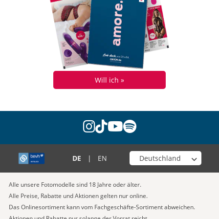
Will ich »
instagram
tiktok
youtube
spotify
Wähle deinen Shop
DE
|
EN
Alle unsere Fotomodelle sind 18 Jahre oder älter.
Alle Preise, Rabatte und Aktionen gelten nur online.
Das Onlinesortiment kann vom Fachgeschäfte-Sortiment abweichen.
Aktionen und Rabatte nur solange der Vorrat reicht.