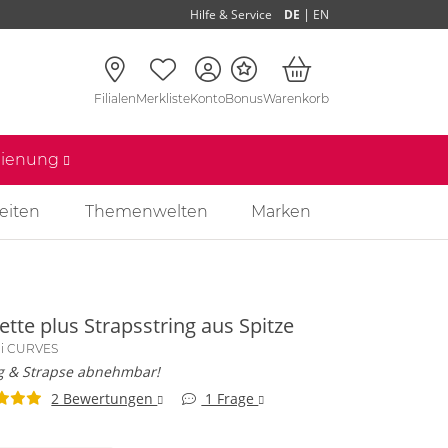
|
Hilfe & Service
DE
EN
Filialen
Merkliste
Konto
Bonus
Warenkorb
edienung
eiten
Themenwelten
Marken
ette plus Strapsstring aus Spitze
lli CURVES
ng & Strapse abnehmbar!
2 Bewertungen
1 Frage