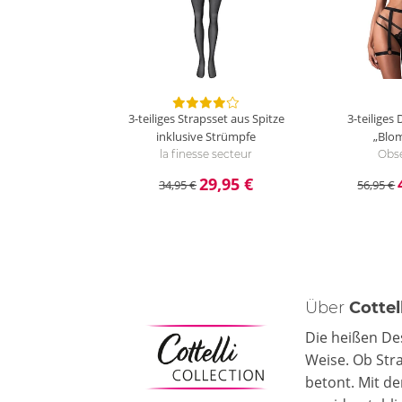
3-teiliges Strapsset aus Spitze
3-teiliges
inklusive Strümpfe
„Blom
la finesse secteur
Obse
29,95 €
34,95 €
56,95 €
Über
Cotte
Die heißen De
Weise. Ob Stra
betont. Mit d