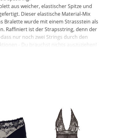
lett aus weicher, elastischer Spitze und
fertigt. Dieser elastische Material-Mix
as Bralette wurde mit einem Strassstein als
. Raffiniert ist der Strapsstring, denn der
sodass nur noch zwei Strings durch den
Aktionen - Du brauchst nichts auszuziehen!
g?
en wir die schonende Handwäsche mit einem
g