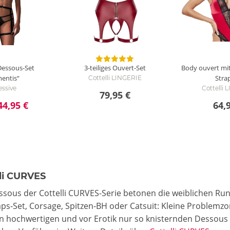
 Dessous-Set
3-teiliges Ouvert-Set
Body ouvert m
entis“
Stra
Cottelli LINGERIE
ssive
Cottelli
79,95 €
44,95 €
64,
lli CURVES
ssous der Cottelli CURVES-Serie betonen die weiblichen R
ps-Set, Corsage, Spitzen-BH oder Catsuit: Kleine Problemzo
en hochwertigen und vor Erotik nur so knisternden Dessous 