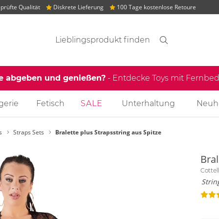
rüfte Qualität
Diskrete Lieferung
100 Tage kostenlose Retoure
Suchvorschläge
Suche
Finden
le abgeben und genießen?
- Entdecke Toys mit Fernb
gerie
Fetisch
SALE
Unterhaltung
Neuh
s
Straps Sets
Bralette plus Strapsstring aus Spitze
Bral
Cotte
Stri