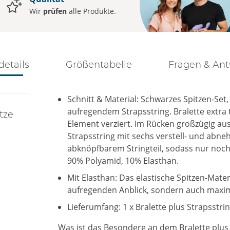
Wir
prüfen
alle Produkte.
details
Größentabelle
Fragen & An
Schnitt & Material: Schwarzes Spitzen-Se
aufregendem Strapsstring. Bralette extra t
tze
Element verziert. Im Rücken großzügig au
Strapsstring mit sechs verstell- und ab
abknöpfbarem Stringteil, sodass nur noch 
90% Polyamid, 10% Elasthan.
Mit Elasthan: Das elastische Spitzen-Mater
aufregenden Anblick, sondern auch maxi
Lieferumfang: 1 x Bralette plus Strapsstrin
Was ist das Besondere an dem Bralette plus