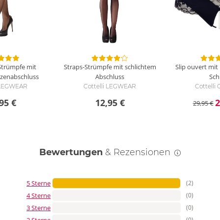
Strümpfe mit
Straps-Strümpfe mit schlichtem
Slip ouvert mit
tzenabschluss
Abschluss
Schr
i LEGWEAR
Cottelli LEGWEAR
Cottell
95 €
12,95 €
2
29,95 €
Bewertungen
& Rezensionen
5 Sterne
(2)
4 Sterne
(0)
3 Sterne
(0)
2 Sterne
(0)