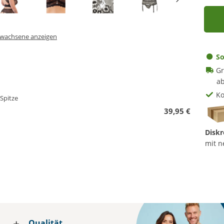
Erwachsene anzeigen
So
Gr
ab
Ko
 Spitze
39,95 €
Diskr
mit n
Qualität