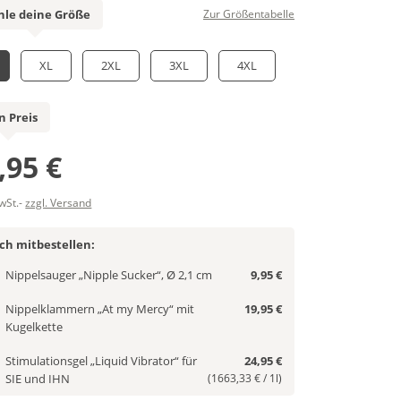
le deine Größe
Zur Größentabelle
XL
2XL
3XL
4XL
n Preis
,95 €
MwSt.-
zzgl. Versand
ich mitbestellen:
Nippelsauger „Nipple Sucker“, Ø 2,1 cm
9,95 €
Nippelklammern „At my Mercy“ mit
19,95 €
Kugelkette
Stimulationsgel „Liquid Vibrator“ für
24,95 €
SIE und IHN
(1663,33 € / 1l)