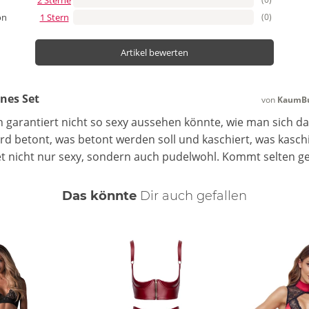
1 Stern
(0)
on
Artikel bewerten
nes Set
von
KaumBu
h garantiert nicht so sexy aussehen könnte, wie man sich das 
wird betont, was betont werden soll und kaschiert, was kasch
et nicht nur sexy, sondern auch pudelwohl. Kommt selten g
Das könnte
Dir
auch
gefallen
ng