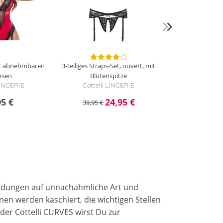
it abnehmbaren
3-teiliges Straps-Set, ouvert, mit
psen
Blütenspitze
 LINGERIE
Cottelli LINGERIE
95 €
24,95 €
39,95 €
undungen auf unnachahmliche Art und
nen werden kaschiert, die wichtigen Stellen
der Cottelli CURVES wirst Du zur