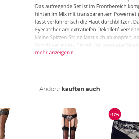
Das aufregende Set ist im Frontbereich komp
hinten im Mix mit transparentem Powernet ge
lässt verführerisch die Haut durchblitzen. D
Eyecatcher am extratiefen Dekolleté versehen
kleine Spitzen-String lässt sich abknöpfen, 
Schritt verlaufen. Perfekt für spontane Sex-
mehr anzeigen
Wie reinige ich das Bralette und Strapsstrin
Für das Bralette plus Strapsstring empfehl
Feinwaschmittel.
Andere
kauften auch
-17%
Reduzierun