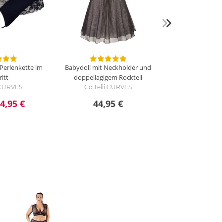
 Perlenkette im
Babydoll mit Neckholder und
itt
doppellagigem Rockteil
i CURVES
Cottelli CURVES
4,95 €
44,95 €