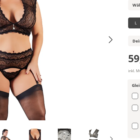
Wäh
L
Dei
59
inkl. 
Gle