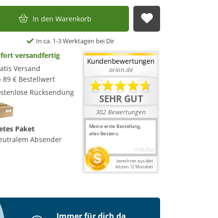
In den Warenkorb
Auf die Merkl
In ca. 1-3 Werktagen bei Dir
fort versandfertig
atis Versand
 89 € Bestellwert
stenlose Rücksendung
etes Paket
eutralem Absender
Immer für dich da