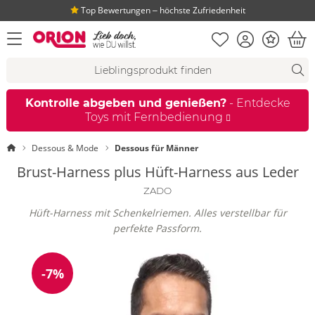
Top Bewertungen ‒ höchste Zufriedenheit
Merkliste
Konto
Bonus
Menü öffnen
War
Suchvorschläge
Suche
Fi
Kontrolle abgeben und genießen?
- Entdecke
Toys mit Fernbedienung
Startseite
Dessous & Mode
Dessous für Männer
Brust-Harness plus Hüft-Harness aus Leder
ZADO
Hüft-Harness mit Schenkelriemen. Alles verstellbar für
perfekte Passform.
-7%
Reduzierung