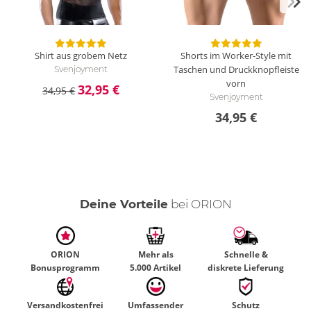
Shirt aus grobem Netz
Shorts im Worker-Style mit
Taschen und Druckknopfleiste
Svenjoyment
vorn
32,95 €
34,95 €
Svenjoyment
34,95 €
Deine Vorteile
bei ORION
ORION
Mehr als
Schnelle &
Bonusprogramm
5.000 Artikel
diskrete Lieferung
Versandkostenfrei
Umfassender
Schutz