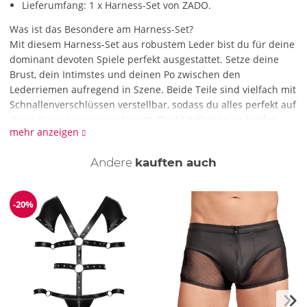
Lieferumfang: 1 x Harness-Set von ZADO.
Was ist das Besondere am Harness-Set?
Mit diesem Harness-Set aus robustem Leder bist du für deine
dominant devoten Spiele perfekt ausgestattet. Setze deine
Brust, dein Intimstes und deinen Po zwischen den
Lederriemen aufregend in Szene. Beide Teile sind vielfach mit
Schnallenverschlüssen verstellbar, sodass du alles perfekt auf
deine Kurven anpassen kannst. Die Metallringe an beiden
mehr anzeigen
Harnessen sind nicht nur dekorativ, sie laden auch zu
fesselnden Spielen mit deinen Seilen, Leinen und Ketten ein.
Andere
kauften auch
Wie reinige ich das Harness-Set?
Reinige Brust- und Hüft-Harness mit einem feuchten Tuch.
Wenn du eine besonders gründliche Reinigung bevorzugst,
-20%
Reduzierung
empfehlen wir einen Toycleaner oder spezielle Leder-
Reinigungs- und Pflegeprodukte.
Spaltleder (Rind, chromfrei gegerbt), Polyurethan-
Beschichtung, Metall.