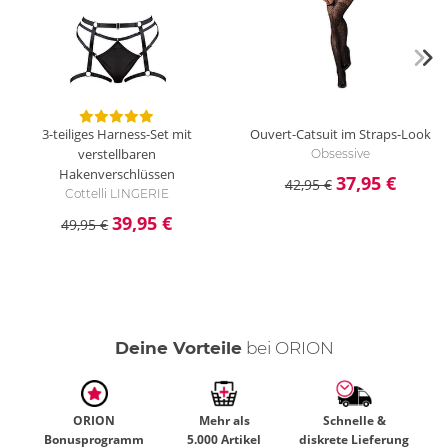
3-teiliges Harness-Set mit
Ouvert-Catsuit im Straps-Look
verstellbaren
Obsessive
Hakenverschlüssen
37,95 €
42,95 €
Cottelli LINGERIE
39,95 €
49,95 €
Deine Vorteile
bei ORION
ORION
Mehr als
Schnelle &
Bonusprogramm
5.000 Artikel
diskrete Lieferung