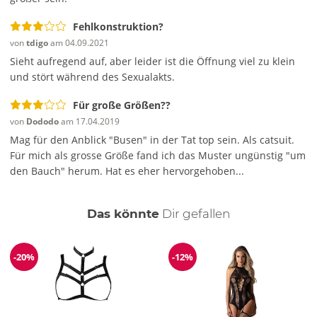
Fehlkonstruktion?
von
tdigo
am 04.09.2021
Sieht aufregend auf, aber leider ist die Öffnung viel zu klein
und stört während des Sexualakts.
Für große Größen??
von
Dododo
am 17.04.2019
Mag für den Anblick "Busen" in der Tat top sein. Als catsuit.
Für mich als grosse Größe fand ich das Muster ungünstig "um
den Bauch" herum. Hat es eher hervorgehoben...
auch
Das könnte
Dir
gefallen
-20%
-12%
Reduzierung
Reduzierung