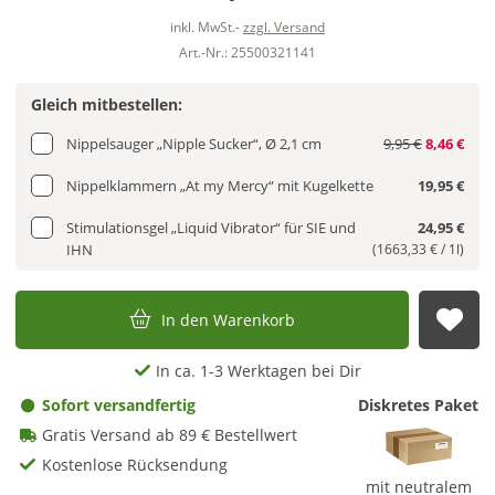
inkl. MwSt.-
zzgl. Versand
Art.-Nr.: 25500321141
Gleich mitbestellen:
Nippelsauger „Nipple Sucker“, Ø 2,1 cm
9,95 €
8,46 €
Nippelklammern „At my Mercy“ mit Kugelkette
19,95 €
Stimulationsgel „Liquid Vibrator“ für SIE und
24,95 €
IHN
(1663,33 € / 1l)
In den Warenkorb
Auf
In ca. 1-3 Werktagen bei Dir
Sofort versandfertig
Diskretes Paket
Gratis Versand ab 89 € Bestellwert
Kostenlose Rücksendung
mit neutralem