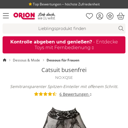
Top Bewertungen ‒ höchste Zufriedenheit
Merkliste
Konto
Bonus
Menü öffnen
War
Suchvorschläge
Suche
Fi
Kontrolle abgeben und genießen?
- Entdecke
Toys mit Fernbedienung
Startseite
Dessous & Mode
Dessous für Frauen
Catsuit busenfrei
NO:XQSE
Semitransparenter Spitzen-Einteiler mit offenem Schritt.
6 Bewertungen