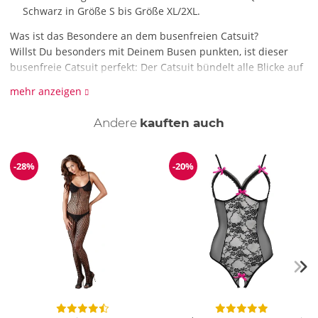
Schwarz in Größe S bis Größe XL/2XL.
Was ist das Besondere an dem busenfreien Catsuit?
Willst Du besonders mit Deinem Busen punkten, ist dieser
busenfreie Catsuit perfekt: Der Catsuit bündelt alle Blicke auf
Deine beiden Beauties. Verlockend ist auch der freie Rücken
mehr anzeigen
sowie natürlich der offene Schritt.
Andere
kauften auch
Wie wird der busenfrei Catsuit gereinigt?
Für den busenfreien Catsuit empfehlen wir Handwäsche mit
Feinwaschmittel.
-28%
-20%
Reduzierung
Reduzierung