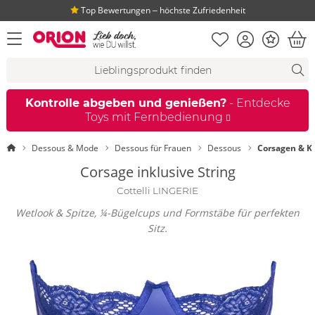
Top Bewertungen ‒ höchste Zufriedenheit
Merkliste
Konto
Bonus
Menü öffnen
War
Suchvorschläge
Suche
Fi
Kontrolle abgeben und genießen?
- Entdecke
Toys mit Fernbedienung
Startseite
Dessous & Mode
Dessous für Frauen
Dessous
Corsagen & Ko
Corsage inklusive String
Cottelli LINGERIE
Wetlook & Spitze, ¼-Bügelcups und Formstäbe für perfekten
Sitz.