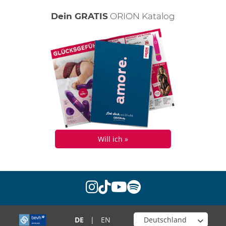
Dein GRATIS
ORION Katalog
Will ich »
instagram
tiktok
youtube
spotify
Wähle deinen Shop
DE
|
EN