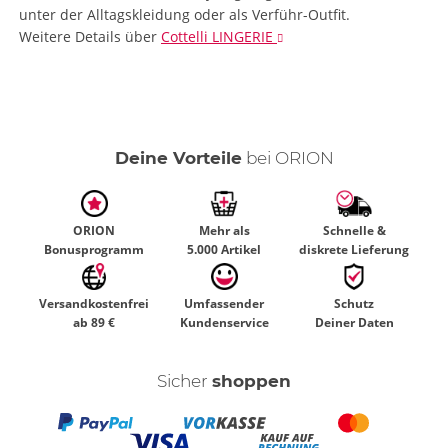
unter der Alltagskleidung oder als Verführ-Outfit.
Weitere Details
über
Cottelli LINGERIE
Deine Vorteile
bei ORION
ORION
Mehr als
Schnelle &
Bonusprogramm
5.000 Artikel
diskrete Lieferung
Versandkostenfrei
Umfassender
Schutz
ab 89 €
Kundenservice
Deiner Daten
Sicher
shoppen