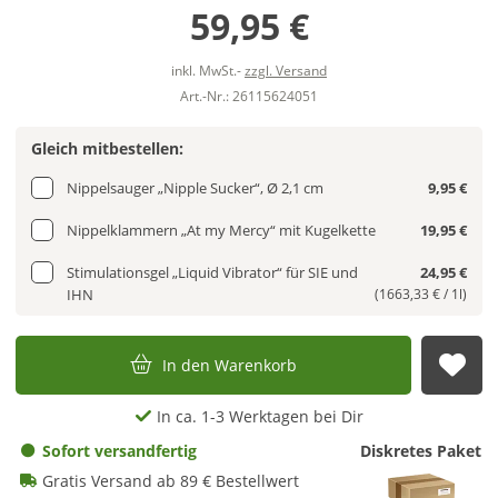
59,95 €
inkl. MwSt.-
zzgl. Versand
Art.-Nr.: 26115624051
Gleich mitbestellen:
Nippelsauger „Nipple Sucker“, Ø 2,1 cm
9,95 €
Nippelklammern „At my Mercy“ mit Kugelkette
19,95 €
Stimulationsgel „Liquid Vibrator“ für SIE und
24,95 €
IHN
(1663,33 € / 1l)
In den Warenkorb
Auf
In ca. 1-3 Werktagen bei Dir
Sofort versandfertig
Diskretes Paket
Gratis Versand ab 89 € Bestellwert