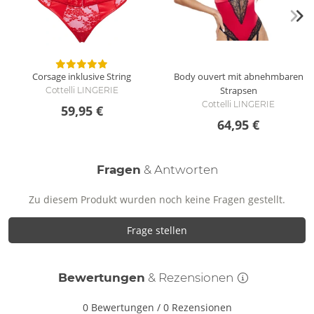
Wie reinige ich die Corsage inklusive String?
Reinige die Corsage und den String mit einer schonenden
Handwäsche mit Feinwaschmittel.
Corsage inklusive String
Body ouvert mit abnehmbaren
Strapsen
Cottelli LINGERIE
Cottelli LINGERIE
59,95 €
64,95 €
Fragen
& Antworten
Zu diesem Produkt wurden noch keine Fragen gestellt.
Frage stellen
Bewertungen
& Rezensionen
0 Bewertungen
/
0 Rezensionen