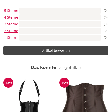
5 Sterne
(0)
4 Sterne
(0)
3 Sterne
(0)
2 Sterne
(0)
1 Stern
(0)
Artikel bewerten
auch
Das könnte
Dir
gefallen
-48%
-10%
Reduzierung
Reduzierung