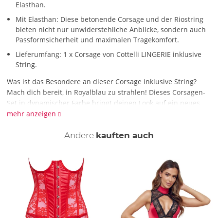
Elasthan.
Mit Elasthan: Diese betonende Corsage und der Riostring
bieten nicht nur unwiderstehliche Anblicke, sondern auch
Passformsicherheit und maximalen Tragekomfort.
Lieferumfang: 1 x Corsage von Cottelli LINGERIE inklusive
String.
Was ist das Besondere an dieser Corsage inklusive String?
Mach dich bereit, in Royalblau zu strahlen! Dieses Corsagen-
Set in dynamischer Farbe bringt deinen Look auf ein neues
Level. Der Mix aus verführerischer Spitze und glänzendem
mehr anzeigen
Wetlook schmiegt sich weich und elastisch an, sodass du dich
den ganzen Abend über superkomfortabel fühlst. Die
Andere
kauften auch
trägerlose, kurze Corsage betont mit ihren Bügeln in den ¼-
Spitzencups gekonnt deine Brüste und bietet leichte hebende
Unterstützung. Die eingearbeiteten Formstäbe und der
verstellbare Hakenverschluss im Rücken sorgen für den
perfekten Sitz. Auch der dazu passende hochwertige Riostring
ist ein echter Hingucker, der den feinen Material-Mix aufgreift
und deinen frechen Look komplett macht.