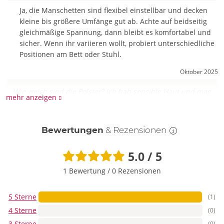
Ja, die Manschetten sind flexibel einstellbar und decken
kleine bis größere Umfänge gut ab. Achte auf beidseitig
gleichmäßige Spannung, dann bleibt es komfortabel und
sicher. Wenn ihr variieren wollt, probiert unterschiedliche
Positionen am Bett oder Stuhl.
Oktober 2025
Wie weich sind die Polster? Ich hab sensible Haut und mag
mehr anzeigen
nix Kratziges.
Die Manschetten sind angenehm gepolstert und liegen
Bewertungen
& Rezensionen
weich an, damit du länger spielen kannst, ohne
Druckstellen. Zieh sie so an, dass noch ein Finger
5.0 / 5
dazwischen passt – sicher, aber gemütlich. Ein sanfter
Einstieg, gerade wenn deine Haut schnell reagiert.
1 Bewertung
/
0 Rezensionen
Frage stellen
5 Sterne
(1)
4 Sterne
(0)
3 Sterne
(0)