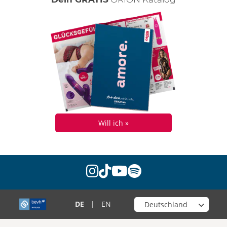
Will ich »
instagram
tiktok
youtube
spotify
Wähle deinen Shop
DE
|
EN