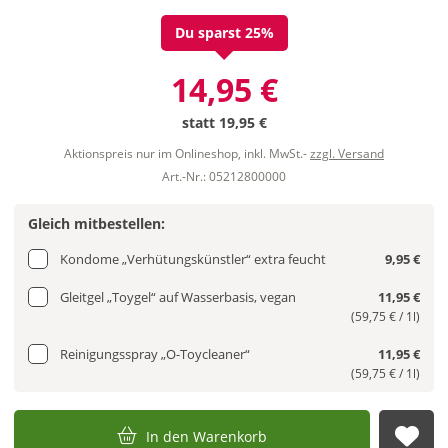
Du sparst 25%
14,95 €
statt
19,95 €
Aktionspreis nur im Onlineshop, inkl. MwSt.-
zzgl. Versand
Art.-Nr.: 05212800000
Gleich mitbestellen:
Kondome „Verhütungskünstler“ extra feucht
9,95 €
Gleitgel „Toygel“ auf Wasserbasis, vegan
11,95 €
(59,75 € / 1l)
Reinigungsspray „O-Toycleaner“
11,95 €
(59,75 € / 1l)
In den Warenkorb