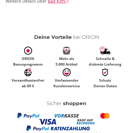
Weitere Details
über
Bad Kitty
Deine Vorteile
bei ORION
ORION
Mehr als
Schnelle &
Bonusprogramm
5.000 Artikel
diskrete Lieferung
Versandkostenfrei
Umfassender
Schutz
ab 89 €
Kundenservice
Deiner Daten
Sicher
shoppen