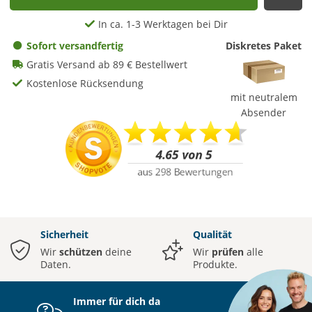
Auf
In ca. 1-3 Werktagen bei Dir
Sofort versandfertig
Diskretes Paket
Gratis Versand ab 89 € Bestellwert
Kostenlose Rücksendung
mit neutralem
Absender
Sicherheit
Qualität
Wir
schützen
deine
Wir
prüfen
alle
Daten.
Produkte.
Immer für dich da