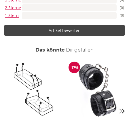
2 Sterne
(0)
1 Stern
(0)
Artikel bewerten
auch
Das könnte
Dir
gefallen
-17%
Reduzierung