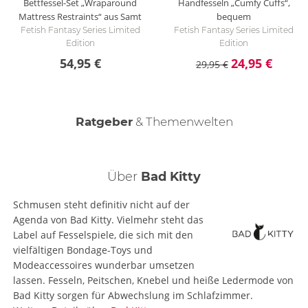
Bettfessel-Set „Wraparound
Handfesseln „Cumfy Cuffs“,
Mattress Restraints“ aus Samt
bequem
Fetish Fantasy Series Limited
Fetish Fantasy Series Limited
Edition
Edition
54,95 €
24,95 €
29,95 €
Ratgeber
& Themenwelten
Fesselspiele
Über
Bad Kitty
Schmusen steht definitiv nicht auf der
Agenda von Bad Kitty. Vielmehr steht das
Label auf Fesselspiele, die sich mit den
vielfältigen Bondage-Toys und
Modeaccessoires wunderbar umsetzen
lassen. Fesseln, Peitschen, Knebel und heiße Ledermode von
Bad Kitty sorgen für Abwechslung im Schlafzimmer.