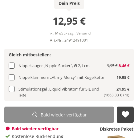
Dein Preis
12,95 €
inkl. MwSt.-
zzgl. Versand
Art.-Nr.: 24912491001
Gleich mitbestellen:
Nippelsauger „Nipple Sucker“, Ø 2,1 cm
9,95 €
8,46 €
Nippelklammern „At my Mercy“ mit Kugelkette
19,95 €
Stimulationsgel „Liquid Vibrator“ für SIE und
24,95 €
IHN
(1663,33 € / 1l)
Bald wieder verfügbar
Auf
Bald wieder verfügbar
Diskretes Paket
Kostenlose Rücksendung