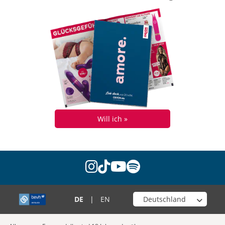
Will ich »
instagram
tiktok
youtube
spotify
Wähle deinen Shop
DE
|
EN