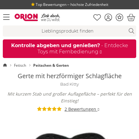
Top Bewertungen ‒ höchste Zufriedenheit
Merkliste
Konto
Bonus
Menü öffnen
War
Suchvorschläge
Suche
Fi
Kontrolle abgeben und genießen?
- Entdecke
Toys mit Fernbedienung
Startseite
Fetisch
Peitschen & Gerten
Gerte mit herzförmiger Schlagfläche
Bad Kitty
Mit kurzem Stab und großer Auflagefläche – perfekt für den
Einstieg!
2 Bewertungen