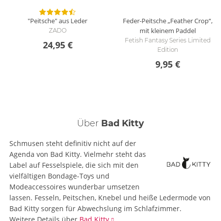
"Peitsche" aus Leder
Feder-Peitsche „Feather Crop“,
mit kleinem Paddel
ZADO
Fetish Fantasy Series Limited
24,95 €
Edition
9,95 €
Über
Bad Kitty
Schmusen steht definitiv nicht auf der
Agenda von Bad Kitty. Vielmehr steht das
Label auf Fesselspiele, die sich mit den
vielfältigen Bondage-Toys und
Modeaccessoires wunderbar umsetzen
lassen. Fesseln, Peitschen, Knebel und heiße Ledermode von
Bad Kitty sorgen für Abwechslung im Schlafzimmer.
Weitere Details
über
Bad Kitty