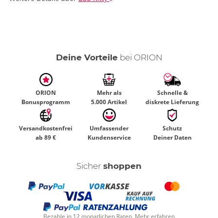
Deine Vorteile
bei ORION
ORION
Mehr als
Schnelle &
Bonusprogramm
5.000 Artikel
diskrete Lieferung
Versandkostenfrei
Umfassender
Schutz
ab 89 €
Kundenservice
Deiner Daten
Sicher
shoppen
Bezahle in 12 monatlichen Raten.
Mehr erfahren