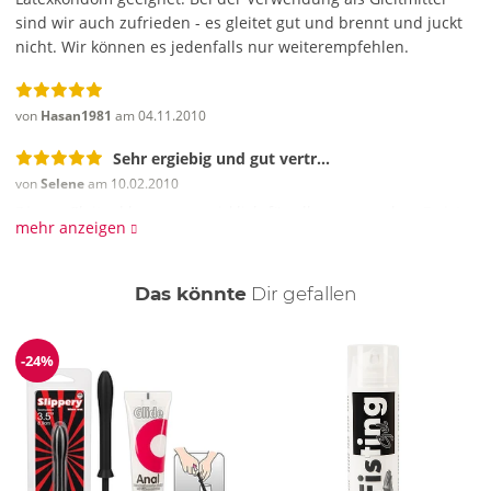
sind wir auch zufrieden - es gleitet gut und brennt und juckt
nicht.
Wir können es jedenfalls nur weiterempfehlen.
von
Hasan1981
am 04.11.2010
Sehr ergiebig und gut vertr...
von
Selene
am 10.02.2010
Dieses Gleitgel kann man wirklich für alles verwenden. Es ist
mehr anzeigen
erstaunlich ergiebig, fühlt sich überall toll an und bleibt sehr
lange gleitfähig. Die einzige Nebenwirkung ist zarte Haut :-)
Die absolute Geruchsfreiheit ist angenehm! Vorsicht: nicht
auch
Das könnte
Dir
gefallen
unter dem Kondom verwenden, es kann sein daß es einfach
abgleitet.
-24%
Reduzierung
von
Selene
am 10.02.2010
Sehr ergiebig und gut vertr...
von
Juvia
am 10.02.2010