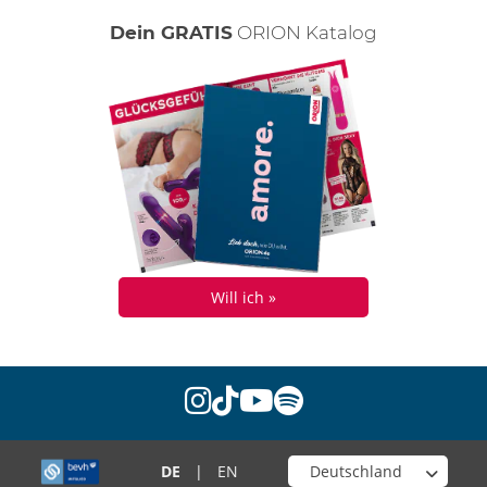
Dein GRATIS
ORION Katalog
Will ich »
instagram
tiktok
youtube
spotify
Wähle deinen Shop
DE
|
EN