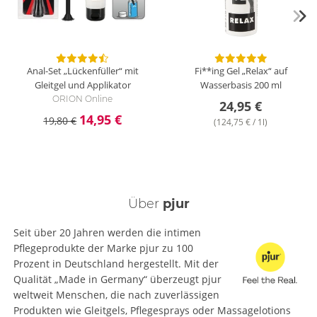
Dieses Gleitgel kann man wirklich für alles verwenden. Es ist
erstaunlich ergiebig, fühlt sich überall toll an und bleibt sehr
lange gleitfähig. Die einzige Nebenwirkung ist zarte Haut :-)
Die absolute Geruchsfreiheit ist angenehm! Vorsicht: nicht
unter dem Kondom verwenden, es kann sein daß es einfach
Anal-Set „Lückenfüller“ mit
Fi**ing Gel „Relax“ auf
abgleitet.
Gleitgel und Applikator
Wasserbasis
200 ml
ORION Online
24,95 €
14,95 €
19,80 €
(124,75 € / 1l)
Über
pjur
Seit über 20 Jahren werden die intimen
Pflegeprodukte der Marke pjur zu 100
Prozent in Deutschland hergestellt. Mit der
Qualität „Made in Germany“ überzeugt pjur
weltweit Menschen, die nach zuverlässigen
Produkten wie Gleitgels, Pflegesprays oder Massagelotions