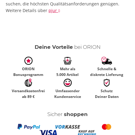
suchen, die höchsten Qualitätsanforderungen genügen.
Weitere Details
über
pjur
Deine Vorteile
bei ORION
ORION
Mehr als
Schnelle &
Bonusprogramm
5.000 Artikel
diskrete Lieferung
Versandkostenfrei
Umfassender
Schutz
ab 89 €
Kundenservice
Deiner Daten
Sicher
shoppen