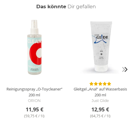
auch
Das könnte
Dir
gefallen
Reinigungsspray „O-Toycleaner“
Gleitgel „Anal“ auf Wasserbasis
200 ml
200 ml
ORION
Just Glide
11,95 €
12,95 €
(59,75 € / 1l)
(64,75 € / 1l)