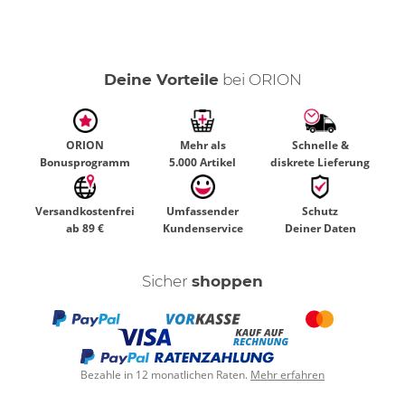
Deine Vorteile
bei ORION
ORION
Mehr als
Schnelle &
Bonusprogramm
5.000 Artikel
diskrete Lieferung
Versandkostenfrei
Umfassender
Schutz
ab 89 €
Kundenservice
Deiner Daten
Sicher
shoppen
Bezahle in 12 monatlichen Raten.
Mehr erfahren