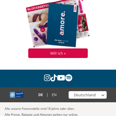
Will ich »
instagram
tiktok
youtube
spotify
Wähle deinen Shop
DE
|
EN
Alle unsere Fotomodelle sind 18 Jahre oder älter.
Alle Preise, Rabatte und Aktionen gelten nur online.