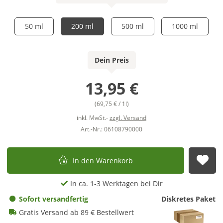
50 ml
200 ml
500 ml
1000 ml
Dein Preis
13,95 €
(69,75 € / 1l)
inkl. MwSt.-
zzgl. Versand
Art.-Nr.: 06108790000
In den Warenkorb
Auf
In ca. 1-3 Werktagen bei Dir
Sofort versandfertig
Diskretes Paket
Gratis Versand ab 89 € Bestellwert