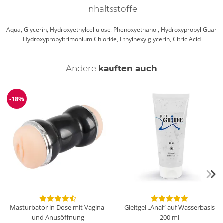
mit Penispumpen, für gleitfreudigen Safer Sex mit Kondom
Inhaltsstoffe
und selbstverständlich auch für Haut-an-Haut-Kontakte und
reibungslosen Verkehr. Die extra dickflüssige Konsistenz sorgt
Aqua, Glycerin, Hydroxyethylcellulose, Phenoxyethanol, Hydroxypropyl Guar
dabei für sauberen und sicheren Umgang, denn es kleckert
Hydroxypropyltrimonium Chloride, Ethylhexylglycerin, Citric Acid
und tropft nichts. Und falls doch, ist es einfach wieder
abwaschbar.
Andere
kauften auch
-18%
Reduzierung
Masturbator in Dose mit Vagina-
Gleitgel „Anal“ auf Wasserbasis
und Anusöffnung
200 ml