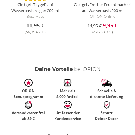
Gleitgel „Toygel“ auf
Gleitgel „Frecher Feuchtmacher“
Wasserbasis, vegan
200 ml
auf Wasserbasis
200 ml
Best Mate
ORION Online
11,95 €
9,95 €
14,95 €
(59,75 € / 1l)
(49,75 € / 1l)
Deine Vorteile
bei ORION
ORION
Mehr als
Schnelle &
Bonusprogramm
5.000 Artikel
diskrete Lieferung
Versandkostenfrei
Umfassender
Schutz
ab 89 €
Kundenservice
Deiner Daten