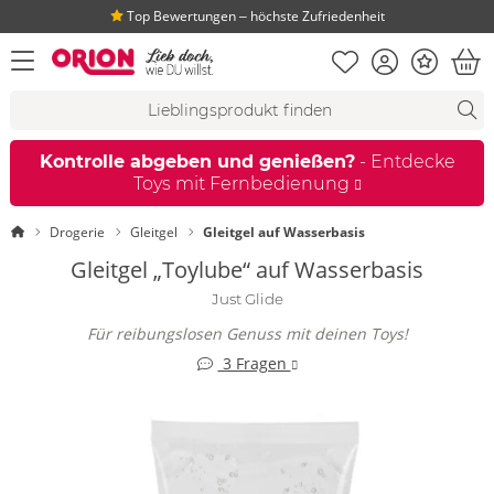
Top Bewertungen ‒ höchste Zufriedenheit
Merkliste
Konto
Bonus
Menü öffnen
War
Suchvorschläge
Suche
Fi
Kontrolle abgeben und genießen?
- Entdecke
Toys mit Fernbedienung
Startseite
Drogerie
Gleitgel
Gleitgel auf Wasserbasis
Gleitgel „Toylube“ auf Wasserbasis
Just Glide
Für reibungslosen Genuss mit deinen Toys!
3 Fragen