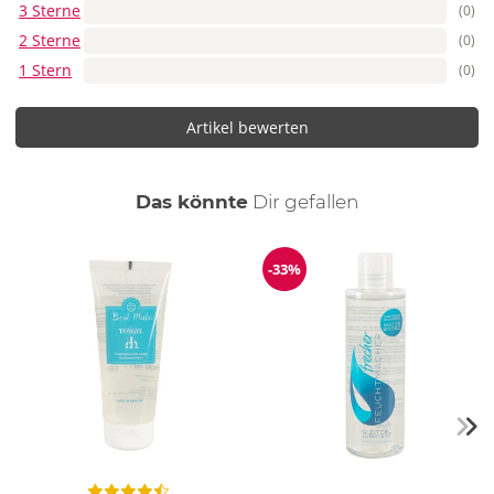
3 Sterne
(0)
2 Sterne
(0)
1 Stern
(0)
Artikel bewerten
auch
Das könnte
Dir
gefallen
-33%
Reduzierung