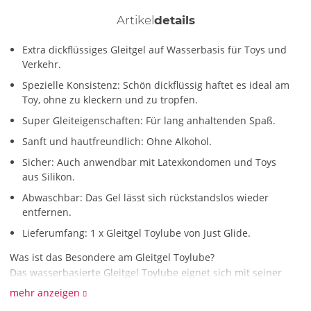
Artikel
details
Extra dickflüssiges Gleitgel auf Wasserbasis für Toys und
Verkehr.
Spezielle Konsistenz: Schön dickflüssig haftet es ideal am
Toy, ohne zu kleckern und zu tropfen.
Super Gleiteigenschaften: Für lang anhaltenden Spaß.
Sanft und hautfreundlich: Ohne Alkohol.
Sicher: Auch anwendbar mit Latexkondomen und Toys
aus Silikon.
Abwaschbar: Das Gel lässt sich rückstandslos wieder
entfernen.
Lieferumfang: 1 x Gleitgel Toylube von Just Glide.
Was ist das Besondere am Gleitgel Toylube?
Das wasserbasierte Gleitgel Toylube eignet sich mit seiner
extra dickflüssigen Konsistenz nicht nur zur Gleitverstärkung
mehr anzeigen
deiner Toys, es eignet sich auch hervorragend zum Training