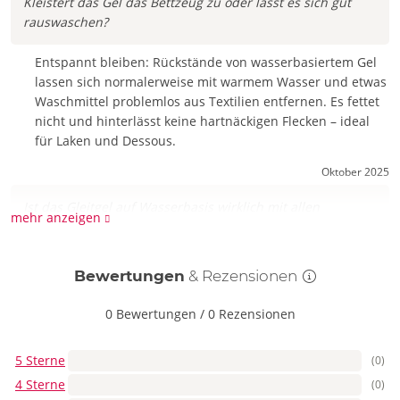
Kleistert das Gel das Bettzeug zu oder lässt es sich gut
rauswaschen?
Entspannt bleiben: Rückstände von wasserbasiertem Gel
lassen sich normalerweise mit warmem Wasser und etwas
Waschmittel problemlos aus Textilien entfernen. Es fettet
nicht und hinterlässt keine hartnäckigen Flecken – ideal
für Laken und Dessous.
Oktober 2025
Ist das Gleitgel auf Wasserbasis wirklich mit allen
mehr anzeigen
Sexspielzeugen kompatibel oder gibt’s Ausnahmen?
Ja, wasserbasierte Gels sind die unkompliziertesten
Bewertungen
& Rezensionen
Partner für Silikon-, Latex- und andere Toy-Materialien. Sie
schonen Oberflächen, verkleben nicht und lassen sich
0 Bewertungen
/
0 Rezensionen
leicht abwaschen. Für poröse Toys ist es ebenfalls eine
gute Wahl, weil es sanft und rückstandsfrei ist.
5 Sterne
(0)
4 Sterne
Frage stellen
(0)