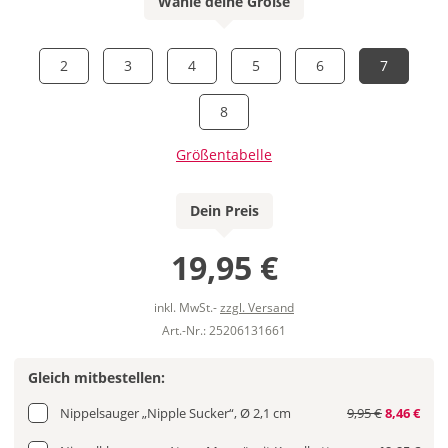
Wähle deine Größe
2
3
4
5
6
7
8
Größentabelle
Dein Preis
19,95 €
inkl. MwSt.-
zzgl. Versand
Art.-Nr.: 25206131661
Gleich mitbestellen:
Nippelsauger „Nipple Sucker“, Ø 2,1 cm
9,95 €
8,46 €