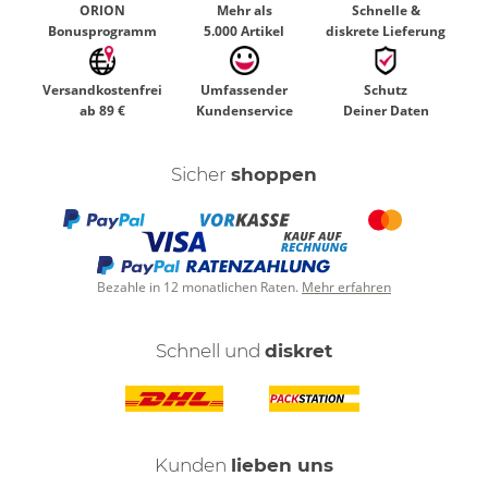
ORION
Mehr als
Schnelle &
Bonusprogramm
5.000 Artikel
diskrete Lieferung
Versandkostenfrei
Umfassender
Schutz
ab 89 €
Kundenservice
Deiner Daten
Sicher
shoppen
Bezahle in 12 monatlichen Raten.
Mehr erfahren
Schnell und
diskret
Kunden
lieben uns