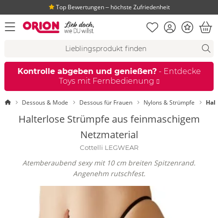
Top Bewertungen ‒ höchste Zufriedenheit
Merkliste
Konto
Bonus
Menü öffnen
War
Suchvorschläge
Suche
Fi
Kontrolle abgeben und genießen?
- Entdecke
Toys mit Fernbedienung
Startseite
Dessous & Mode
Dessous für Frauen
Nylons & Strümpfe
Hal
Halterlose Strümpfe aus feinmaschigem
Netzmaterial
Cottelli LEGWEAR
Atemberaubend sexy mit 10 cm breiten Spitzenrand.
Angenehm rutschfest.