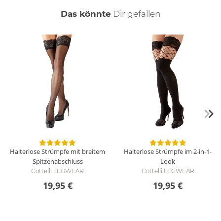
auch
Das könnte
Dir
gefallen
Halterlose Strümpfe mit breitem
Halterlose Strümpfe im 2-in-1-
Spitzenabschluss
Look
Cottelli LEGWEAR
Cottelli LEGWEAR
19,95 €
19,95 €