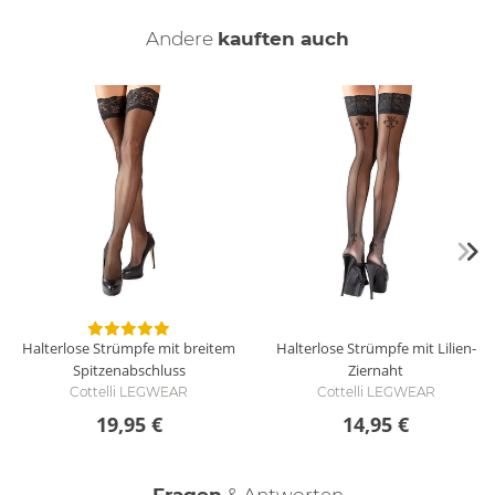
Für die Reinigung empfehlen wir die schonende Handwäsche
mit Feinwaschmittel.
Andere
kauften auch
Halterlose Strümpfe mit breitem
Halterlose Strümpfe mit Lilien-
Spitzenabschluss
Ziernaht
Cottelli LEGWEAR
Cottelli LEGWEAR
19,95 €
14,95 €
Fragen
& Antworten