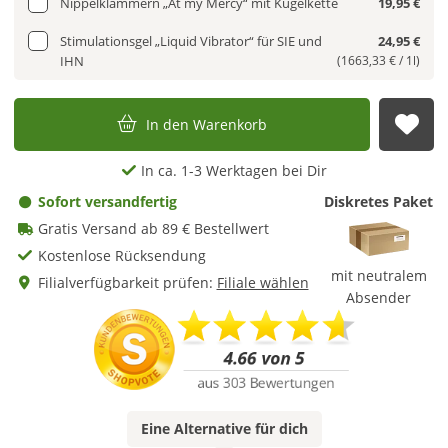
Nippelklammern „At my Mercy“ mit Kugelkette
19,95 €
Stimulationsgel „Liquid Vibrator“ für SIE und
24,95 €
IHN
(1663,33 € / 1l)
In den Warenkorb
Auf
In ca. 1-3 Werktagen bei Dir
Sofort versandfertig
Diskretes Paket
Gratis Versand ab 89 € Bestellwert
Kostenlose Rücksendung
mit neutralem
Filialverfügbarkeit prüfen:
Filiale wählen
Absender
Eine
Alternative
für dich