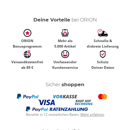
Deine Vorteile
bei ORION
ORION
Mehr als
Schnelle &
Bonusprogramm
5.000 Artikel
diskrete Lieferung
Versandkostenfrei
Umfassender
Schutz
ab 89 €
Kundenservice
Deiner Daten
Sicher
shoppen
Bezahle in 12 monatlichen Raten.
Mehr erfahren