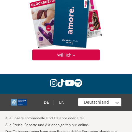
Will ich »
instagram
tiktok
youtube
spotify
Wähle deinen Shop
DE
|
EN
Alle unsere Fotomodelle sind 18 Jahre oder älter.
Alle Preise, Rabatte und Aktionen gelten nur online.
Das Onlinesortiment kann vom Fachgeschäfte-Sortiment abweichen.