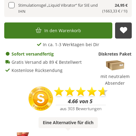
Stimulationsgel „Liquid Vibrator“ für SIE und
24,95 €
IHN
(1663,33 € / 1l)
In den Warenkorb
Auf
In ca. 1-3 Werktagen bei Dir
Sofort versandfertig
Diskretes Paket
Gratis Versand ab 89 € Bestellwert
Kostenlose Rücksendung
mit neutralem
Absender
Eine
Alternative
für dich