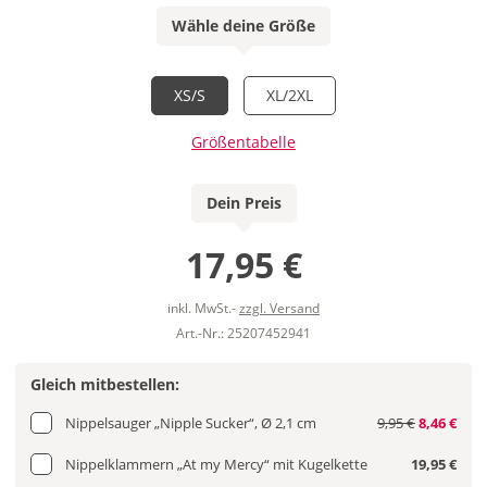
Wähle deine Größe
XS/S
XL/2XL
Größentabelle
Dein Preis
17,95 €
inkl. MwSt.-
zzgl. Versand
Art.-Nr.: 25207452941
Gleich mitbestellen:
Nippelsauger „Nipple Sucker“, Ø 2,1 cm
9,95 €
8,46 €
Nippelklammern „At my Mercy“ mit Kugelkette
19,95 €