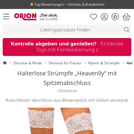
Top Bewertungen ‒ höchste Zufriedenheit
Merkliste
Konto
Bonus
Menü öffnen
War
Suchvorschläge
Suche
Fi
Kontrolle abgeben und genießen?
- Entdecke
Toys mit Fernbedienung
Startseite
Dessous & Mode
Dessous für Frauen
Nylons & Strümpfe
Hal
Halterlose Strümpfe „Heavenlly“ mit
Spitzenabschluss
Obsessive
Rutschfester Abschluss aus Blütenspitze mit Silikon verstärkt.