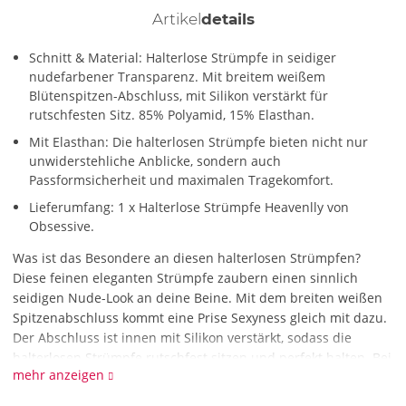
Artikel
details
Schnitt & Material: Halterlose Strümpfe in seidiger
nudefarbener Transparenz. Mit breitem weißem
Blütenspitzen-Abschluss, mit Silikon verstärkt für
rutschfesten Sitz. 85% Polyamid, 15% Elasthan.
Mit Elasthan: Die halterlosen Strümpfe bieten nicht nur
unwiderstehliche Anblicke, sondern auch
Passformsicherheit und maximalen Tragekomfort.
Lieferumfang: 1 x Halterlose Strümpfe Heavenlly von
Obsessive.
Was ist das Besondere an diesen halterlosen Strümpfen?
Diese feinen eleganten Strümpfe zaubern einen sinnlich
seidigen Nude-Look an deine Beine. Mit dem breiten weißen
Spitzenabschluss kommt eine Prise Sexyness gleich mit dazu.
Der Abschluss ist innen mit Silikon verstärkt, sodass die
halterlosen Strümpfe rutschfest sitzen und perfekt halten. Bei
mehr anzeigen
all deinen Auftritten – perfekte Hochzeits-Strümpfe!