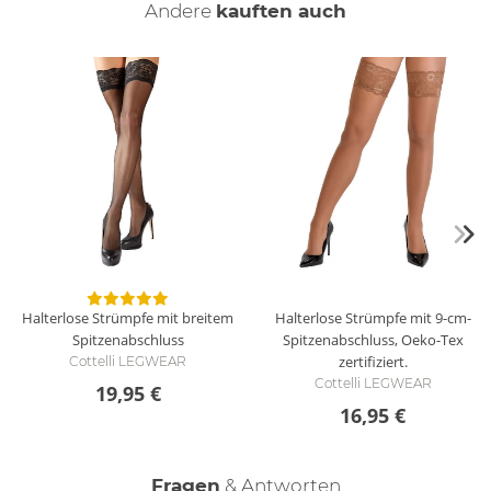
Wie reinige ich die Strümpfe?
Andere
kauften auch
Reinige die Strümpfe mit einer schonenden Handwäsche mit
Feinwaschmittel.
Halterlose Strümpfe mit breitem
Halterlose Strümpfe mit 9-cm-
Spitzenabschluss
Spitzenabschluss, Oeko-Tex
zertifiziert.
Cottelli LEGWEAR
Cottelli LEGWEAR
19,95 €
16,95 €
Fragen
& Antworten