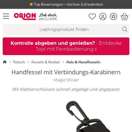
Top Bewertungen ‒ höchste Zufriedenheit
Merkliste
Konto
Bonus
Menü öffnen
War
Suchvorschläge
Suche
Fi
Kontrolle abgeben und genießen?
- Entdecke
Toys mit Fernbedienung
Startseite
Fetisch
Fesseln & Knebel
Hals & Handfesseln
Handfessel mit Verbindungs-Karabinern
Magic Shiver
Mit Klettverschlüssen schnell angelegt und angepasst.