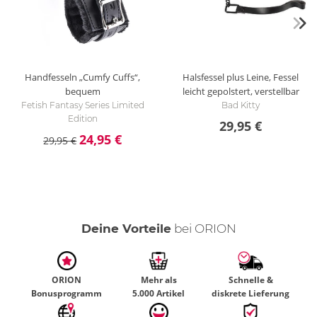
Handfesseln „Cumfy Cuffs“,
Halsfessel plus Leine, Fessel
bequem
leicht gepolstert, verstellbar
Fetish Fantasy Series Limited
Bad Kitty
Edition
29,95 €
24,95 €
29,95 €
Deine Vorteile
bei ORION
ORION
Mehr als
Schnelle &
Bonusprogramm
5.000 Artikel
diskrete Lieferung