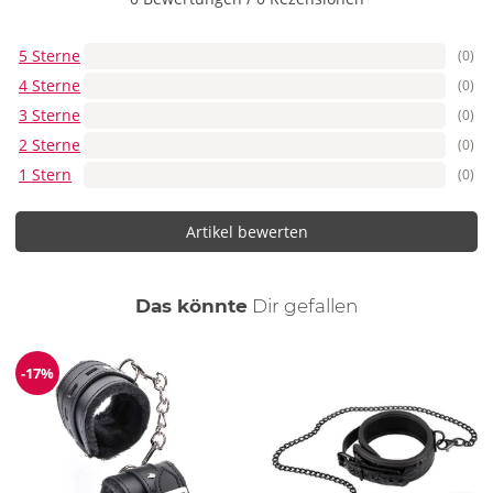
5 Sterne
(0)
4 Sterne
(0)
3 Sterne
(0)
2 Sterne
(0)
1 Stern
(0)
Artikel bewerten
auch
Das könnte
Dir
gefallen
-17%
Reduzierung