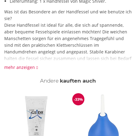
Lieferumfang: 1 x Handfessel von Magic Shiver.
Was ist das Besondere an der Handfessel und wie benutze ich
sie?
Diese Handfessel ist ideal für alle, die sich auf spannende,
aber bequeme Fesselspiele einlassen möchten! Die weichen
Manschetten sorgen für ein angenehmes Tragegefühl und
sind mit den praktischen Klettverschlüssen im
Handumdrehen angelegt und angepasst. Stabile Karabiner
halten die Fessel sicher zusammen und lassen sich bei Bedarf
schnell lösen. Du kannst die Hände vor dem Körper oder auf
mehr anzeigen
dem Rücken fixieren. Die stabilen Karabiner sind auch schnell
in Ringe oder an Seile und Ketten eingehakt. So kannst du
Andere
kauften auch
deine:n Partner:in mit der Handfessel auch ans Bett, an einen
Stuhl oder ähnliches fixieren. Euren fesselnden Fantasien
sind keine Grenzen gesetzt!
-33%
Reduzierung
Wie reinige ich die Handfessel?
Die Handfessel kann mit einem feuchten Tuch gereinigt
werden.
Gesamtlänge je 12,5 cm (verstellbar).