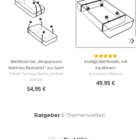
Bettfessel-Set „Wraparound
4-teilige Bettfesseln, mit
Mattress Restraints“ aus Samt
Karabinern
Fetish Fantasy Series Limited
Accessoire Bizarre
Edition
49,95 €
54,95 €
Ratgeber
& Themenwelten
Fesselspiele