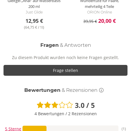
Gleitgel „Anal“ auf Wasserbasis
Wundertüte für Paare,
200 ml
mehrteilig
4 Teile
Just Glide
ORION Online
12,95 €
20,00 €
39,95 €
(64,75 € / 1l)
Fragen
& Antworten
Zu diesem Produkt wurden noch keine Fragen gestellt.
Frage stellen
Bewertungen
& Rezensionen
3.0 / 5
4 Bewertungen
/
2 Rezensionen
5 Sterne
(1)