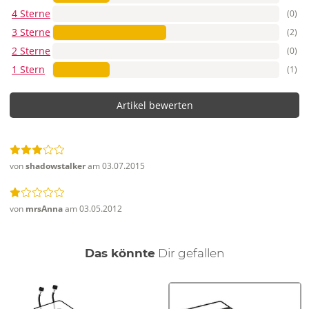
4 Sterne
(0)
3 Sterne
(2)
2 Sterne
(0)
1 Stern
(1)
Artikel bewerten
von
shadowstalker
am 03.07.2015
von
mrsAnna
am 03.05.2012
auch
Das könnte
Dir
gefallen