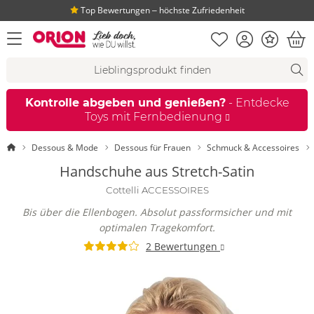
Top Bewertungen ‒ höchste Zufriedenheit
Merkliste
Konto
Bonus
Menü öffnen
War
Suchvorschläge
Suche
Fi
Kontrolle abgeben und genießen?
- Entdecke
Toys mit Fernbedienung
Startseite
Dessous & Mode
Dessous für Frauen
Schmuck & Accessoires
Handschuhe aus Stretch-Satin
Cottelli ACCESSOIRES
Bis über die Ellenbogen. Absolut passformsicher und mit
optimalen Tragekomfort.
2 Bewertungen