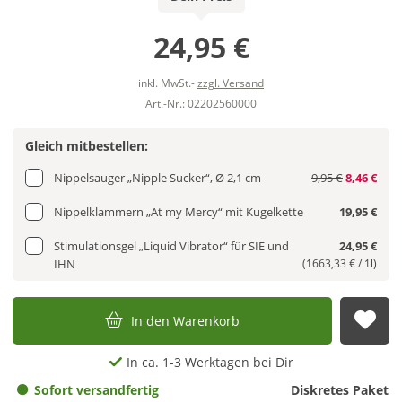
24,95 €
inkl. MwSt.-
zzgl. Versand
Art.-Nr.: 02202560000
Gleich mitbestellen:
Nippelsauger „Nipple Sucker“, Ø 2,1 cm
9,95 €
8,46 €
Nippelklammern „At my Mercy“ mit Kugelkette
19,95 €
Stimulationsgel „Liquid Vibrator“ für SIE und
24,95 €
IHN
(1663,33 € / 1l)
In den Warenkorb
Auf
In ca. 1-3 Werktagen bei Dir
Sofort versandfertig
Diskretes Paket