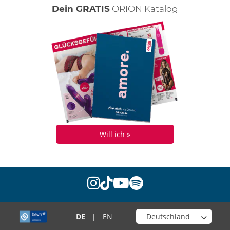
Dein GRATIS
ORION Katalog
Will ich »
instagram
tiktok
youtube
spotify
Wähle deinen Shop
DE
|
EN