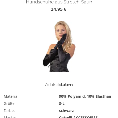
Handschuhe aus Stretch-Satin
24,95 €
Artikel
daten
Material:
90% Polyamid, 10% Elasthan
Größe:
S-L
Farbe:
schwarz
Marke:
Cottelli ACCESSOIRES