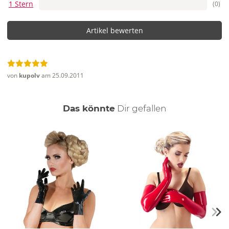
1 Stern
(0)
Artikel bewerten
von
kupolv
am 25.09.2011
auch
Das könnte
Dir
gefallen