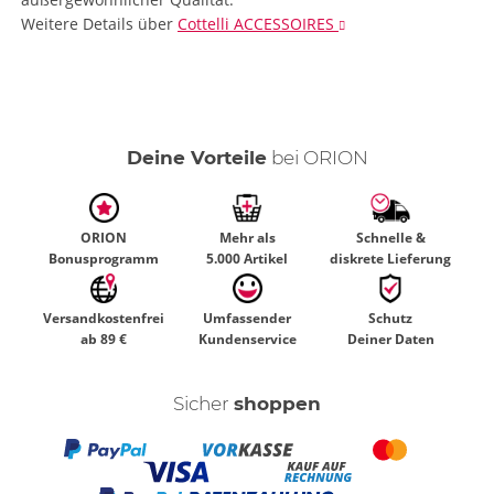
Weitere Details
über
Cottelli ACCESSOIRES
Deine Vorteile
bei ORION
ORION
Mehr als
Schnelle &
Bonusprogramm
5.000 Artikel
diskrete Lieferung
Versandkostenfrei
Umfassender
Schutz
ab 89 €
Kundenservice
Deiner Daten
Sicher
shoppen