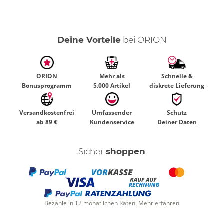
Deine Vorteile
bei ORION
ORION
Mehr als
Schnelle &
Bonusprogramm
5.000 Artikel
diskrete Lieferung
Versandkostenfrei
Umfassender
Schutz
ab 89 €
Kundenservice
Deiner Daten
Sicher
shoppen
Bezahle in 12 monatlichen Raten.
Mehr erfahren