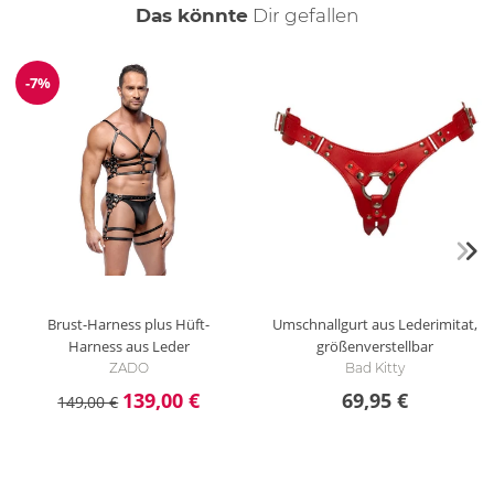
auch
Das könnte
Dir
gefallen
-7%
Reduzierung
Brust-Harness plus Hüft-
Umschnallgurt aus Lederimitat,
Harness aus Leder
größenverstellbar
ZADO
Bad Kitty
139,00 €
69,95 €
149,00 €