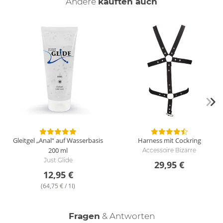
Andere
kauften auch
Wie wird der Harness gereinigt?
Der Harness wird einfach mit einem feuchten Tuch
abgewischt. Bei hartnäckigeren Verschmutzungen kann eine
milde Seife und eine weiche Bürste verwendet werden. Zur
speziellen Pflege empfehlen wir Lederpflege-Produkte. Der
Penisring kann mit einem Toy-Reiniger gereinigt werden.
Enthält nichttextile Teile tierischen Ursprungs.
Gleitgel „Anal“ auf Wasserbasis
Harness mit Cockring
200 ml
Accessoire Bizarre
Just Glide
29,95 €
12,95 €
(64,75 € / 1l)
Fragen
& Antworten