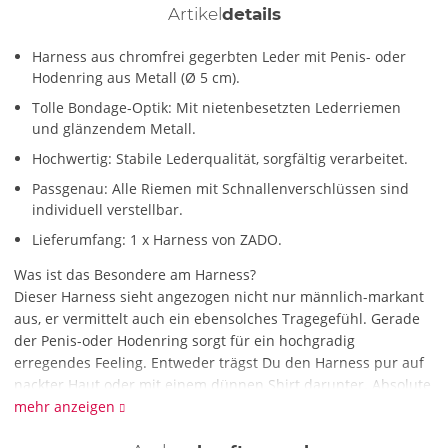
Artikel
details
Harness aus chromfrei gegerbten Leder mit Penis- oder
Hodenring aus Metall (Ø 5 cm).
Tolle Bondage-Optik: Mit nietenbesetzten Lederriemen
und glänzendem Metall.
Hochwertig: Stabile Lederqualität, sorgfältig verarbeitet.
Passgenau: Alle Riemen mit Schnallenverschlüssen sind
individuell verstellbar.
Lieferumfang: 1 x Harness von ZADO.
Was ist das Besondere am Harness?
Dieser Harness sieht angezogen nicht nur männlich-markant
aus, er vermittelt auch ein ebensolches Tragegefühl. Gerade
der Penis-oder Hodenring sorgt für ein hochgradig
erregendes Feeling. Entweder trägst Du den Harness pur auf
nackter Haut oder mit einem dünnen Shirt darunter. Absolute
Leder-Liebhaber tragen diesen markanten Einteiler auch gern
mehr anzeigen
unter ihrer täglichen Kleidung.