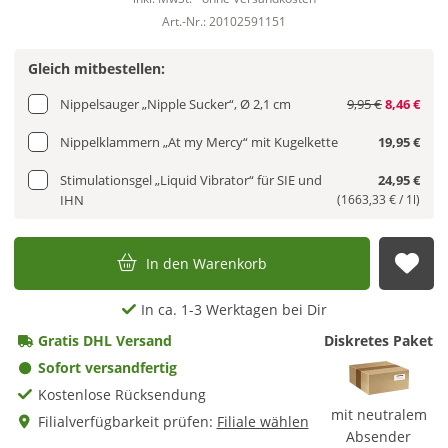
Art.-Nr.: 20102591151
Gleich mitbestellen:
Nippelsauger „Nipple Sucker“, Ø 2,1 cm
9,95 €
8,46 €
Nippelklammern „At my Mercy“ mit Kugelkette
19,95 €
Stimulationsgel „Liquid Vibrator“ für SIE und
24,95 €
IHN
(1663,33 € / 1l)
In den Warenkorb
Auf
In ca. 1-3 Werktagen bei Dir
Gratis DHL Versand
Diskretes Paket
Sofort versandfertig
Kostenlose Rücksendung
mit neutralem
Filialverfügbarkeit prüfen:
Filiale wählen
Absender