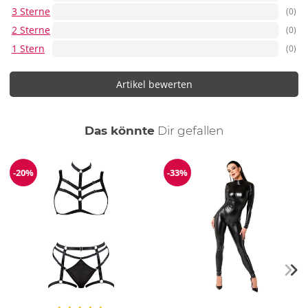
3 Sterne
(0)
2 Sterne
(0)
1 Stern
(0)
Artikel bewerten
auch
Das könnte
Dir
gefallen
-20%
-33%
Reduzierung
Reduzierung