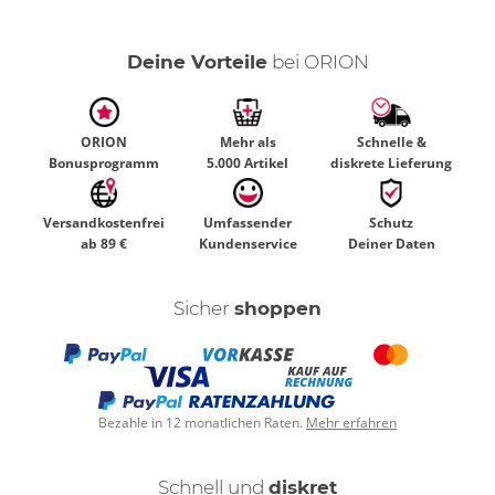
Deine Vorteile
bei ORION
ORION
Mehr als
Schnelle &
Bonusprogramm
5.000 Artikel
diskrete Lieferung
Versandkostenfrei
Umfassender
Schutz
ab 89 €
Kundenservice
Deiner Daten
Sicher
shoppen
Bezahle in 12 monatlichen Raten.
Mehr erfahren
Schnell und
diskret