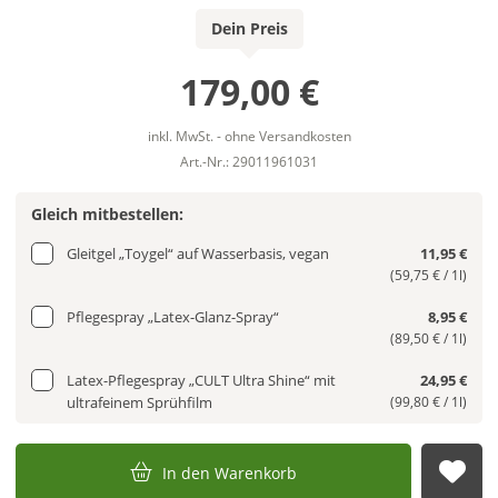
Dein Preis
179,00 €
inkl. MwSt. - ohne Versandkosten
Art.-Nr.: 29011961031
Gleich mitbestellen:
Gleitgel „Toygel“ auf Wasserbasis, vegan
11,95 €
(59,75 € / 1l)
Pflegespray „Latex-Glanz-Spray“
8,95 €
(89,50 € / 1l)
Latex-Pflegespray „CULT Ultra Shine“ mit
24,95 €
ultrafeinem Sprühfilm
(99,80 € / 1l)
In den Warenkorb
Auf