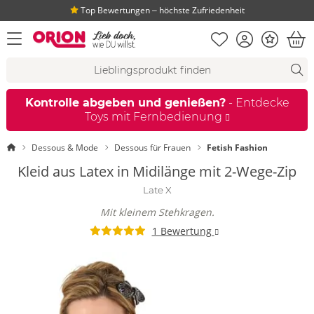
Top Bewertungen ‒ höchste Zufriedenheit
Merkliste
Konto
Bonus
Menü öffnen
War
Suchvorschläge
Suche
Fi
Kontrolle abgeben und genießen?
- Entdecke
Toys mit Fernbedienung
Startseite
Dessous & Mode
Dessous für Frauen
Fetish Fashion
Kleid aus Latex in Midilänge mit 2-Wege-Zip
Late X
Mit kleinem Stehkragen.
1 Bewertung