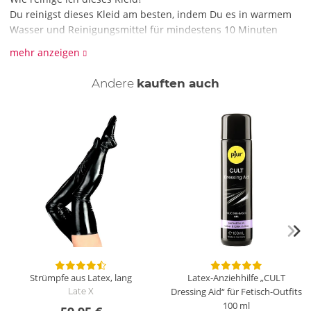
Du reinigst dieses Kleid am besten, indem Du es in warmem
Wasser und Reinigungsmittel für mindestens 10 Minuten
einlegst, um alle Öle aus dem Latex zu ziehen. Trockne es
mehr anzeigen
danach mit einem Föhn, bleibe dabei aber nicht zu lange auf
einer Stelle. Vor dem Verstauen solltest Du eine ordentliche
Andere
kauften auch
Portion Latexpuder draufgeben, sodass das Material nicht
aneinander klebt.
Strümpfe aus Latex, lang
Latex-Anziehhilfe „CULT
Dressing Aid“ für Fetisch-Outfits
Late X
100 ml