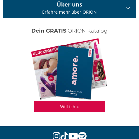
Über uns
Erfahre mehr über ORION
Dein GRATIS
ORION Katalog
Will ich »
instagram
tiktok
youtube
spotify