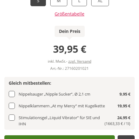
S
M
L
XL
Größentabelle
Dein Preis
39,95 €
inkl. MwSt.-
zzgl. Versand
Art.-Nr.: 27160201021
Gleich mitbestellen:
Nippelsauger „Nipple Sucker“, Ø 2,1 cm
9,95 €
Nippelklammern „At my Mercy“ mit Kugelkette
19,95 €
Stimulationsgel „Liquid Vibrator“ für SIE und
24,95 €
IHN
(1663,33 € / 1l)