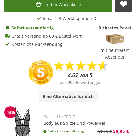
In den Warenkorb
Auf
In ca. 1-3 Werktagen bei Dir
Sofort versandfertig
Diskretes Paket
Gratis Versand ab 89 € Bestellwert
Kostenlose Rücksendung
mit neutralem
Absender
Eine
Alternative
für dich
-14%
Reduzierung
Cottelli LINGERIE
Body aus Spitze und Powernet
59,95 €
Sofort versandfertig
69,95 €