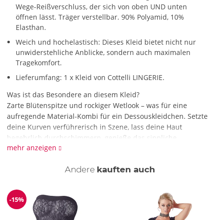
Wege-Reißverschluss, der sich von oben UND unten
öffnen lässt. Träger verstellbar. 90% Polyamid, 10%
Elasthan.
Weich und hochelastisch: Dieses Kleid bietet nicht nur
unwiderstehliche Anblicke, sondern auch maximalen
Tragekomfort.
Lieferumfang: 1 x Kleid von Cottelli LINGERIE.
Was ist das Besondere an diesem Kleid?
Zarte Blütenspitze und rockiger Wetlook – was für eine
aufregende Material-Kombi für ein Dessouskleidchen. Setzte
deine Kurven verführerisch in Szene, lass deine Haut
begehrlich durchschimmern, genieße das sinnliche
mehr anzeigen
Tragegefühl – und öffne den Reißverschluss, wenn es erotisch
knistert …
Andere
kauften auch
Wie reinige ich das Kleid?
Reinige das Kleid mit einer schonenden Handwäsche mit
Feinwaschmittel.
-15%
Reduzierung