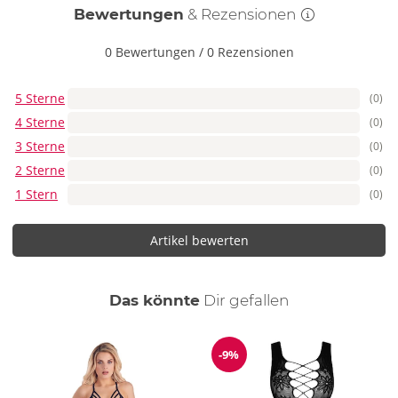
Bewertungen
& Rezensionen
0 Bewertungen
/
0 Rezensionen
5 Sterne
(0)
4 Sterne
(0)
3 Sterne
(0)
2 Sterne
(0)
1 Stern
(0)
Artikel bewerten
auch
Das könnte
Dir
gefallen
-9%
Reduzierung