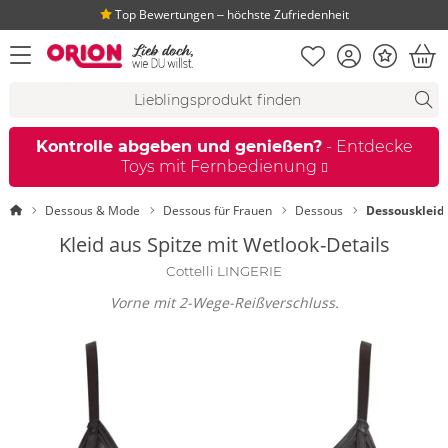
Top Bewertungen ‒ höchste Zufriedenheit
Merkliste
Konto
Bonus
Menü öffnen
War
Suchvorschläge
Suche
Fi
Kontrolle abgeben und genießen?
- Entdecke
Toys mit Fernbedienung
Startseite
Dessous & Mode
Dessous für Frauen
Dessous
Dessouskleid
Kleid aus Spitze mit Wetlook-Details
Cottelli LINGERIE
Vorne mit 2-Wege-Reißverschluss.