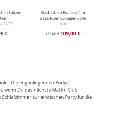
ichen Spitzen-
Kleid „Libido Exclusive“ im
ätzen
trägerlosen Corsagen-Style
i CURVES
Noir
95 €
109,00 €
139,00 €
Looks. Die enganliegenden Bodys,
llen, wenn Du das nächste Mal im Club
e Schlafzimmer zur erotischen Party für die