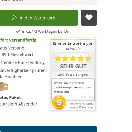
In den Warenkorb
Auf die Merkl
In ca. 1-3 Werktagen bei Dir
fort versandfertig
atis Versand
 89 € Bestellwert
stenlose Rücksendung
lialverfügbarkeit prüfen:
liale wählen
etes Paket
eutralem Absender