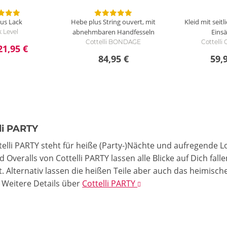
aus Lack
Hebe plus String ouvert, mit
Kleid mit seitl
abnehmbaren Handfesseln
Eins
 Level
Cottelli BONDAGE
Cottell
21,95 €
84,95 €
59,
li PARTY
telli PARTY steht für heiße (Party-)Nächte und aufregende 
d Overalls von Cottelli PARTY lassen alle Blicke auf Dich fa
. Alternativ lassen die heißen Teile aber auch das heimisch
.
Weitere Details
über
Cottelli PARTY