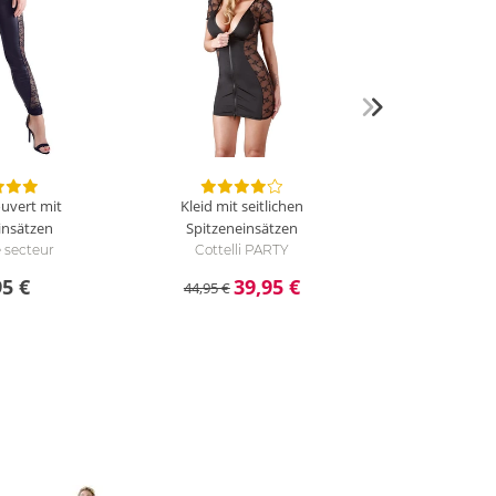
ouvert mit
Kleid mit seitlichen
insätzen
Spitzeneinsätzen
e secteur
Cottelli PARTY
95 €
39,95 €
44,95 €