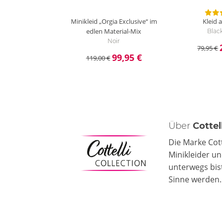
Minikleid „Orgia Exclusive“ im
Kleid 
edlen Material-Mix
Black
Noir
79,95 €
99,95 €
119,00 €
Über
Cottel
Die Marke Cot
Minikleider un
unterwegs bist
Sinne werden