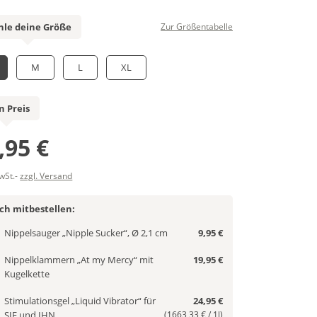
le deine Größe
Zur Größentabelle
M
L
XL
n Preis
,95 €
MwSt.-
zzgl. Versand
ich mitbestellen:
Nippelsauger „Nipple Sucker“, Ø 2,1 cm
9,95 €
Nippelklammern „At my Mercy“ mit
19,95 €
Kugelkette
Stimulationsgel „Liquid Vibrator“ für
24,95 €
SIE und IHN
(1663,33 € / 1l)