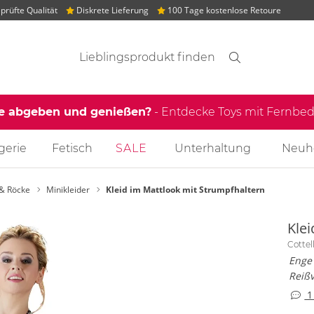
rüfte Qualität
Diskrete Lieferung
100 Tage kostenlose Retoure
Suchvorschläge
Suche
Finden
le abgeben und genießen?
- Entdecke Toys mit Fernb
gerie
Fetisch
SALE
Unterhaltung
Neuh
 & Röcke
Minikleider
Kleid im Mattlook mit Strumpfhaltern
Kle
Cottel
Enge
Reißv
1