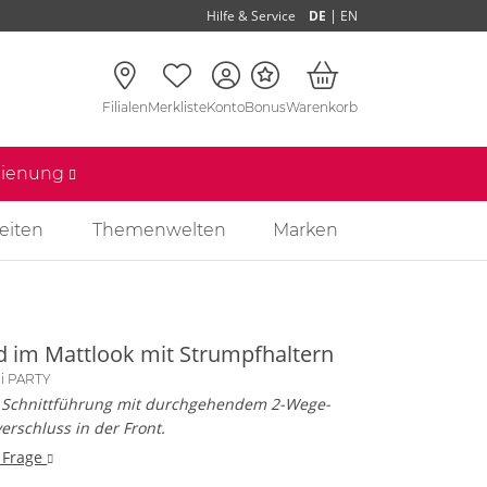
|
Hilfe & Service
DE
EN
Filialen
Merkliste
Konto
Bonus
Warenkorb
edienung
eiten
Themenwelten
Marken
id im Mattlook mit Strumpfhaltern
li PARTY
 Schnittführung mit durchgehendem 2-Wege-
erschluss in der Front.
 Frage