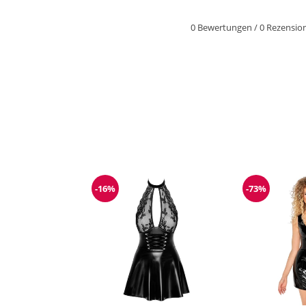
0 Bewertungen
/
0 Rezensio
-16%
-73%
Reduzierung
Reduzieru