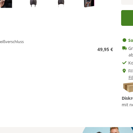
So
eißverschluss
Gr
49,95 €
ab
Ko
Fi
Fi
Diskr
mit n