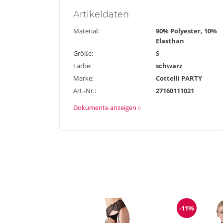
Artikel
daten
Material:
90% Polyester, 10%
Elasthan
Größe:
S
Farbe:
schwarz
Marke:
Cottelli PARTY
Art.-Nr.:
27160111021
Dokumente anzeigen
-11%
Reduzieru