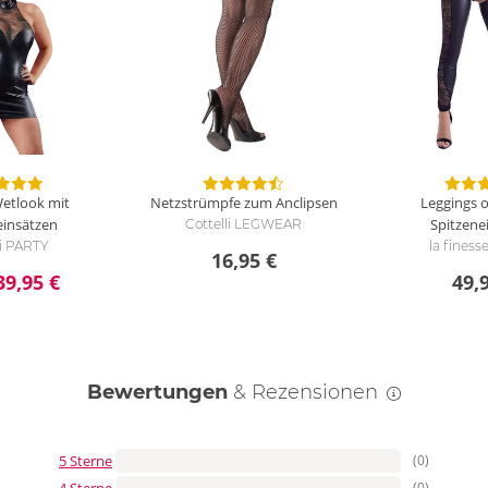
Wetlook mit
Netzstrümpfe zum Anclipsen
Leggings 
einsätzen
Spitzene
Cottelli LEGWEAR
li PARTY
la finess
16,95 €
39,95 €
49,
Bewertungen
& Rezensionen
5 Sterne
(0)
4 Sterne
(0)