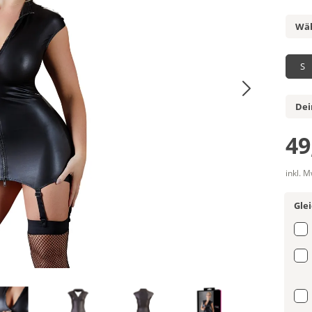
Wäh
S
Dei
49
inkl. 
Gle