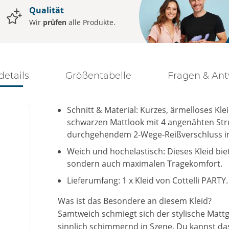
Qualität
Wir
prüfen
alle Produkte.
details
Größentabelle
Fragen & An
Schnitt & Material: Kurzes, ärmelloses Kl
schwarzen Mattlook mit 4 angenähten Str
durchgehendem 2-Wege-Reißverschluss in 
Weich und hochelastisch: Dieses Kleid bie
sondern auch maximalen Tragekomfort.
Lieferumfang: 1 x Kleid von Cottelli PARTY.
Was ist das Besondere an diesem Kleid?
Samtweich schmiegt sich der stylische Mattg
sinnlich schimmernd in Szene. Du kannst das