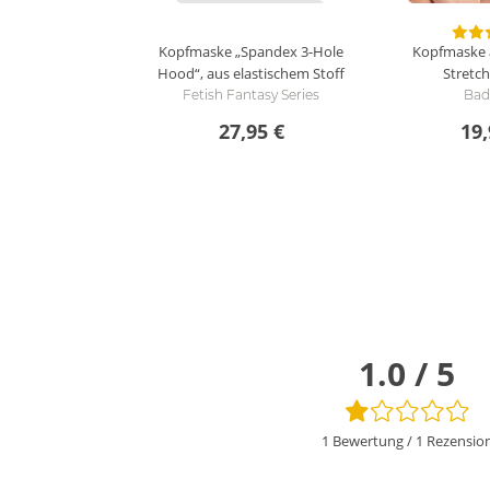
Kopfmaske „Spandex 3-Hole
Kopfmaske 
Hood“, aus elastischem Stoff
Stretch
Fetish Fantasy Series
Bad 
27,95 €
19,
1.0 / 5
1 Bewertung
/
1 Rezensio