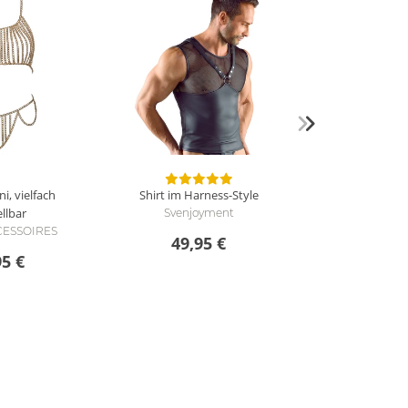
i, vielfach
Shirt im Harness-Style
ellbar
Svenjoyment
CCESSOIRES
49,95 €
95 €