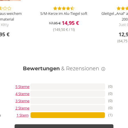
aus weichem
S/M-Kerze im Alu-Tiegel
soft
Gleitgel „Anal“
material
200
14,95 €
17,95 €
Kitty
Just 
(149,50 € / 1l)
95 €
12,
(64,75 
Bewertungen
& Rezensionen
5 Sterne
(0)
4 Sterne
(0)
3 Sterne
(0)
2 Sterne
(0)
1 Stern
(1)
n