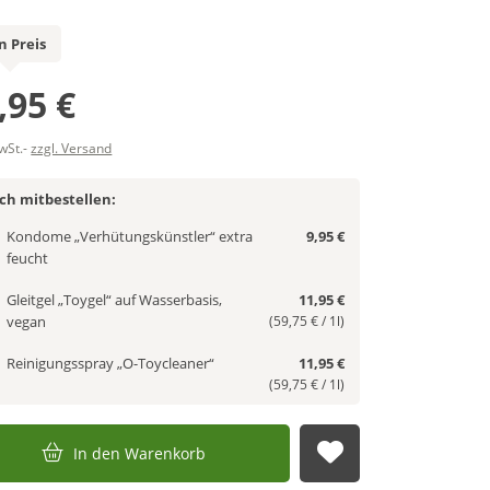
n Preis
,95 €
MwSt.-
zzgl. Versand
ich mitbestellen:
Kondome „Verhütungskünstler“ extra
9,95 €
feucht
Gleitgel „Toygel“ auf Wasserbasis,
11,95 €
vegan
(59,75 € / 1l)
Reinigungsspray „O-Toycleaner“
11,95 €
(59,75 € / 1l)
In den Warenkorb
Auf die Merkl