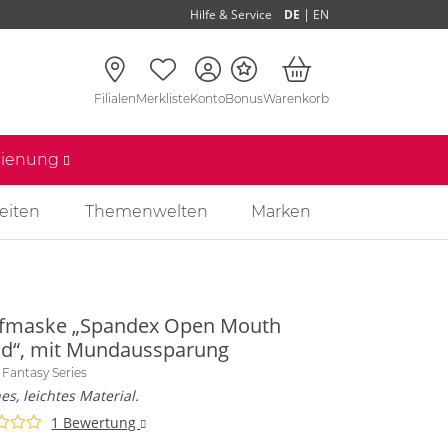
|
Hilfe & Service
DE
EN
Filialen
Merkliste
Konto
Bonus
Warenkorb
edienung
eiten
Themenwelten
Marken
fmaske „Spandex Open Mouth
d“, mit Mundaussparung
 Fantasy Series
s, leichtes Material.
1 Bewertung