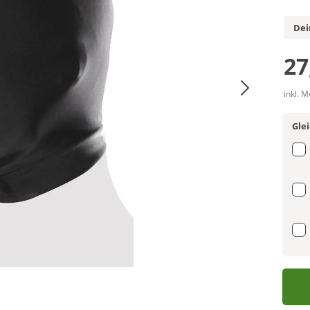
Dei
27
inkl. 
Gle