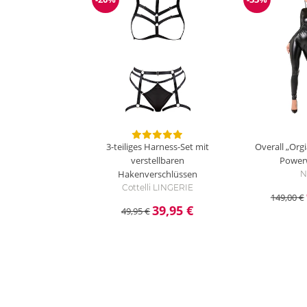
Reduzierung
Reduzieru
3-teiliges Harness-Set mit
Overall „Org
verstellbaren
Power
Hakenverschlüssen
N
Cottelli LINGERIE
149,00 €
39,95 €
49,95 €