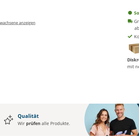
So
Gr
Erwachsene anzeigen
ab
Ko
Diskr
mit n
Qualität
Wir
prüfen
alle Produkte.