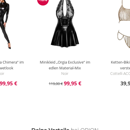
ng
Reduzierung
ia Chimera“ im
Minikleid „Orgia Exclusive“ im
Ketten-Bikin
wetlook
edlen Material-Mix
verst
oir
Noir
Cottelli A
99,95 €
99,95 €
39,
119,00 €