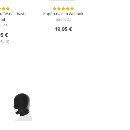
 auf Wasserbasis
Kopfmaske im Wetlook
 ml
Bad Kitty
Glide
19,95 €
95 €
€ / 1l)