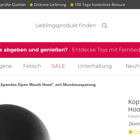
rüfte Qualität
Diskrete Lieferung
100 Tage kostenlose Retoure
Suchvorschläge
Suche
Finden
le abgeben und genießen?
- Entdecke Toys mit Fernb
gerie
Fetisch
SALE
Unterhaltung
Neuh
„Spandex Open Mouth Hood“, mit Mundaussparung
Kop
Hoo
Fetish
Dünne