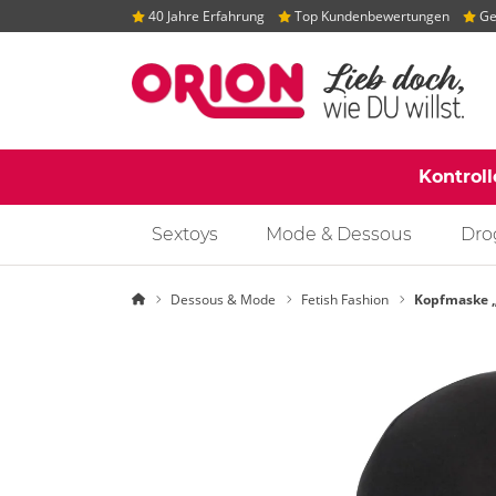
40 Jahre Erfahrung
Top Kundenbewertungen
Gep
Kontrol
Sextoys
Mode & Dessous
Dro
Startseite
Dessous & Mode
Fetish Fashion
Kopfmaske 