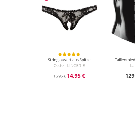
String ouvert aus Spitze
Taillenmied
Cottelli LINGERIE
La
14,95 €
129
16,95 €