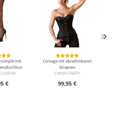
Strümpfe mit
Corsage mit abnehmbaren
zenabschluss
Strapsen
 LEGWEAR
Cottelli PARTY
95 €
99,95 €