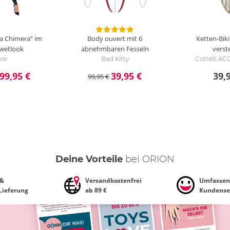
ia Chimera“ im
Body ouvert mit 6
Ketten-Bikin
wetlook
abnehmbaren Fesseln
verst
oir
Bad Kitty
Cottelli A
99,95 €
39,95 €
39,
99,95 €
Deine Vorteile
bei ORION
 &
Versandkostenfrei
Umfassen
 Lieferung
ab 89 €
Kundense