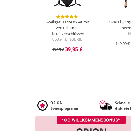
3-teiliges Harness-Set mit
Overall „Org
verstellbaren
Power
Hakenverschlüssen
N
Cottelli LINGERIE
149,00 €
39,95 €
49,95 €
ORION
Schnelle
Bonusprogramm
diskrete