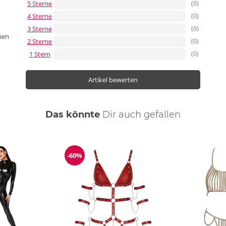
5 Sterne
(0)
4 Sterne
(0)
3 Sterne
(0)
nen
2 Sterne
(0)
1 Stern
(0)
Artikel bewerten
Das könnte
Dir
auch
gefallen
-60%
ng
Reduzierung