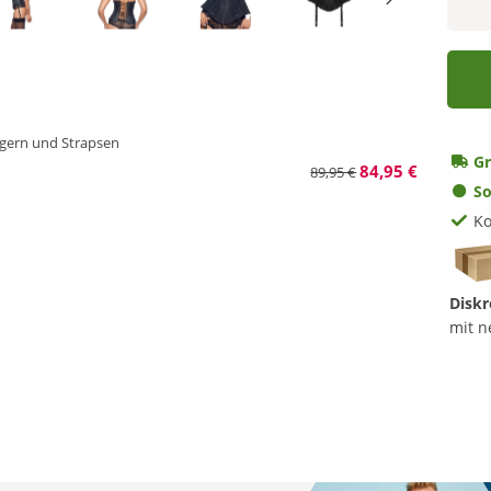
gern und Strapsen
Gr
84,95 €
89,95 €
So
Ko
Diskr
mit n