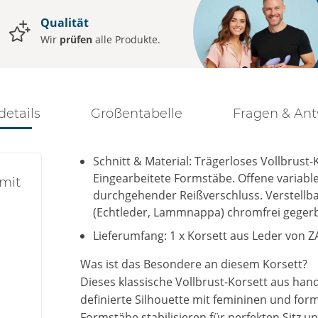
Qualität
Wir
prüfen
alle Produkte.
details
Größentabelle
Fragen & An
Schnitt & Material: Trägerloses Vollbru
Eingearbeitete Formstäbe. Offene variab
mit
durchgehender Reißverschluss. Verstellb
(Echtleder, Lammnappa) chromfrei gegerb
Lieferumfang: 1 x Korsett aus Leder von 
Was ist das Besondere an diesem Korsett?
Dieses klassische Vollbrust-Korsett aus h
definierte Silhouette mit femininen und fo
Formstäbe stabilisieren für perfekten Sitz u