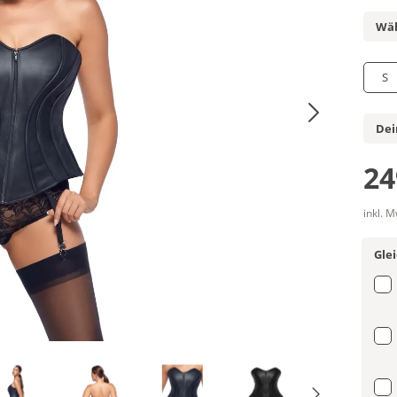
Wäh
S
Dei
24
inkl. 
Gle