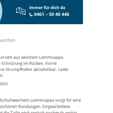
Immer für dich da
0461 – 50 40 446
tworten
st-Korsett aus weichem Lammnappa.
le Schnürung im Rücken. Vorne
are Strumpfhalter abnehmbar. Leder
t.
ZADO.
andschuhweichem Lammnappa sorgt für eine
rmschönen Rundungen. Eingearbeitete
nd die Taille wird optisch nochmals weiter