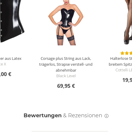
er aus Latex
Corsage plus String aus Lack,
Halterlose 
trägerlos, Strapse verstell- und
breitem Spit
te X
abnehmbar
Cottelli
,00 €
Black Level
19,
69,95 €
Bewertungen
& Rezensionen