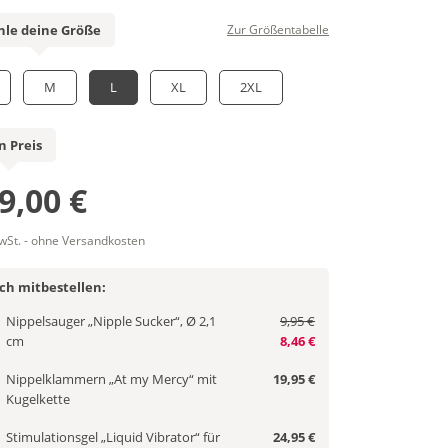
le deine Größe
Zur Größentabelle
M
L
XL
2XL
n Preis
9,00 €
MwSt. - ohne Versandkosten
ich mitbestellen:
Nippelsauger „Nipple Sucker“, Ø 2,1
9,95 €
cm
8,46 €
Nippelklammern „At my Mercy“ mit
19,95 €
Kugelkette
Stimulationsgel „Liquid Vibrator“ für
24,95 €