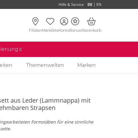
|
Hilfe & Service
DE
EN
Filialen
Merkliste
Konto
Bonus
Warenkorb
edienung
eiten
Themenwelten
Marken
sett aus Leder (Lammnappa) mit
ehmbaren Strapsen
ingearbeiteten Formstäben für eine sinnliche
uette.