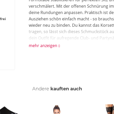
verschmälert. Mit der offenen Schnürung im
deine Rundungen anpassen. Praktisch ist der
Ausziehen schön einfach macht - so brauch
frei
wieder neu zu binden. Du kannst das Korse
tragen, so lässt sich dieses Schmuckstück a
dein Outfit für aufregende Club- und Partyn
mehr anzeigen
Wie reinige ich das Korsett?
Es reicht aus, wenn du Korsett mit einem f
besonders gründliche Reinigung bevorzugst,
und Pflegeprodukte.
Andere
kauften auch