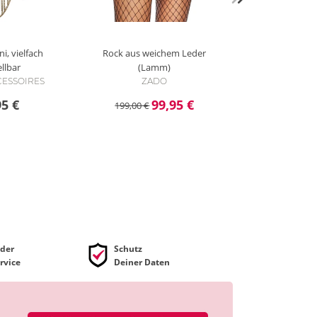
i, vielfach
Rock aus weichem Leder
ellbar
(Lamm)
CCESSOIRES
ZADO
95 €
99,95 €
199,00 €
der
Schutz
rvice
Deiner Daten