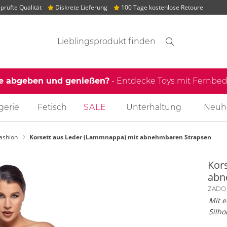
rüfte Qualität
Diskrete Lieferung
100 Tage kostenlose Retoure
Suchvorschläge
Suche
Finden
le abgeben und genießen?
- Entdecke Toys mit Fernb
gerie
Fetisch
SALE
Unterhaltung
Neuh
Fashion
Korsett aus Leder (Lammnappa) mit abnehmbaren Strapsen
Kor
abn
ZADO
Mit e
Silho