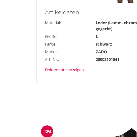
Artikel
daten
Material:
Leder (Lamm, chrom
gegerbt)
Größe:
L
Farbe:
schwarz
Marke:
ZADO
Art.-Nr.:
20002101041
Dokumente anzeigen
-12%
Reduzierung