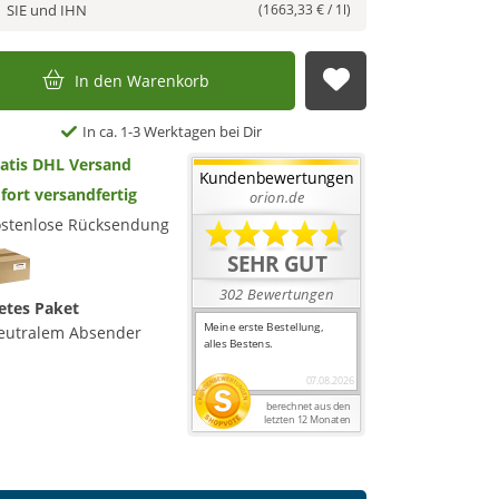
SIE und IHN
(1663,33 € / 1l)
In den Warenkorb
Auf die Merkl
In ca. 1-3 Werktagen bei Dir
atis DHL Versand
fort versandfertig
stenlose Rücksendung
etes Paket
eutralem Absender