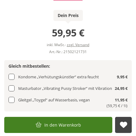
Dein Preis
59,95 €
inkl. MwSt.-
zzgl. Versand
Art.-Nr.: 21502121731
Gleich mitbestellen:
Kondome „Verhütungskünstler“ extra feucht
9,95 €
Masturbator „Vibrating Pussy Stroker“ mit Vibration
24,95 €
Gleitgel „Toygel“ auf Wasserbasis, vegan
11,95 €
(59,75 € / 1l)
In den Warenkorb
Auf