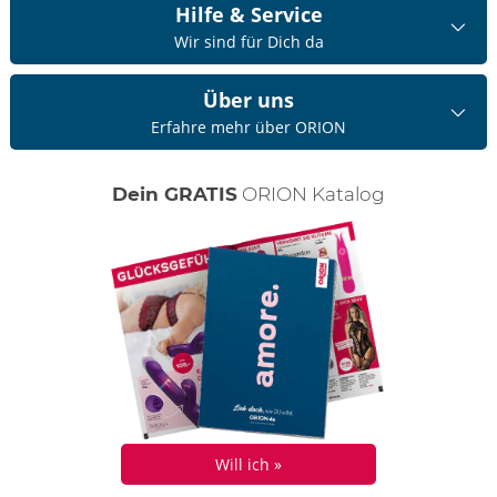
Hilfe & Service
Wir sind für Dich da
Über uns
Erfahre mehr über ORION
Dein GRATIS
ORION Katalog
Will ich »