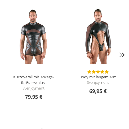
Klasse Teil
von
langmaack
am 18.01.2022
Sitzt perfekt, für mich angenehm zu tragen. Auch der 3 Wege
Reißverschluss lässt alles zu, kann den Platz im Schritt nicht
beanstanden. Wir sind begeistert.
ORION Kundenservice
Schön, zu hören, dass euch der Artikel so gut gefällt.
Gruß Ela
Kurzoverall mit 3-Wege-
Body mit langem Arm
Reißverschluss
Svenjoyment
Svenjoyment
69,95 €
Nicht ganz perfekt
79,95 €
von
Threepeat
am 20.07.2019
Eigentlich ist der Overall echt klasse. Allerdings hätte für mein
Empfinden der Hersteller im Intimbereich eine kleine ich
nenne es mal Beule für das "beste Stück" einarbeiten dürfen.
Natürlich soll er hauteng sitzen aber so ist leider sehr viel