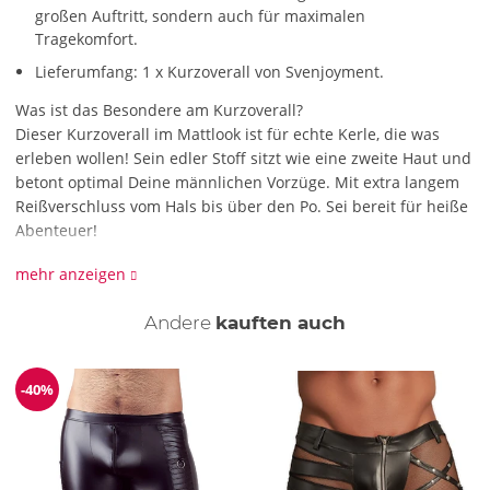
großen Auftritt, sondern auch für maximalen
Tragekomfort.
Lieferumfang: 1 x Kurzoverall von Svenjoyment.
Was ist das Besondere am Kurzoverall?
Dieser Kurzoverall im Mattlook ist für echte Kerle, die was
erleben wollen! Sein edler Stoff sitzt wie eine zweite Haut und
betont optimal Deine männlichen Vorzüge. Mit extra langem
Reißverschluss vom Hals bis über den Po. Sei bereit für heiße
Abenteuer!
Wie wird der Kurzoverall gereinigt?
mehr anzeigen
Für den Kurzoverall empfehlen wir die schonende
Handwäsche mit Feinwaschmittel.
Andere
kauften auch
-40%
Reduzierung