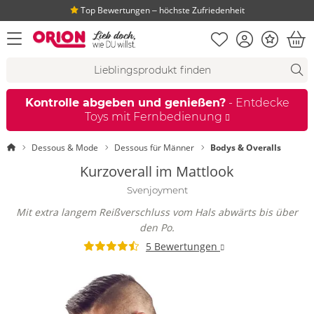
Top Bewertungen ‒ höchste Zufriedenheit
Merkliste
Konto
Bonus
Menü öffnen
War
Suchvorschläge
Suche
Fi
Kontrolle abgeben und genießen?
- Entdecke
Toys mit Fernbedienung
Startseite
Dessous & Mode
Dessous für Männer
Bodys & Overalls
Kurzoverall im Mattlook
Svenjoyment
Mit extra langem Reißverschluss vom Hals abwärts bis über
den Po.
5 Bewertungen