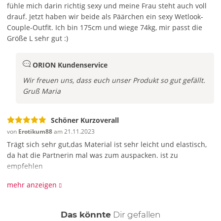
fühle mich darin richtig sexy und meine Frau steht auch voll
drauf. Jetzt haben wir beide als Päärchen ein sexy Wetlook-
Couple-Outfit.
Ich bin 175cm und wiege 74kg, mir passt die
Größe L sehr gut :)
ORION Kundenservice
Wir freuen uns, dass euch unser Produkt so gut gefällt.
Gruß Maria
Schöner Kurzoverall
von
Erotikum88
am 21.11.2023
Trägt sich sehr gut,das Material ist sehr leicht und elastisch,
da hat die Partnerin mal was zum auspacken. ist zu
empfehlen
mehr anzeigen
ORION Kundenservice
Es freut uns, dass euch dieser Artikel gefällt.
auch
Das könnte
Dir
gefallen
Gruß Jessi