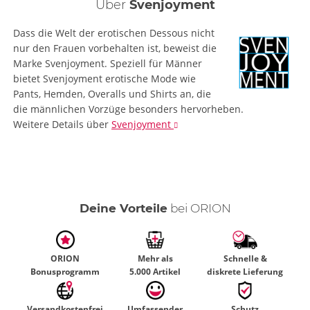
Druck oder Zug im Intimbereich vorhanden. Ein längeres
Über
Svenjoyment
Tragen bei geschlossenem Overall ist daher kaum möglich.
Ziehe der Bewertung deshalb einen Stern ab.
Dass die Welt der erotischen Dessous nicht
nur den Frauen vorbehalten ist, beweist die
Marke Svenjoyment. Speziell für Männer
bietet Svenjoyment erotische Mode wie
Pants, Hemden, Overalls und Shirts an, die
die männlichen Vorzüge besonders hervorheben.
Weitere Details
über
Svenjoyment
Deine Vorteile
bei ORION
ORION
Mehr als
Schnelle &
Bonusprogramm
5.000 Artikel
diskrete Lieferung
Versandkostenfrei
Umfassender
Schutz