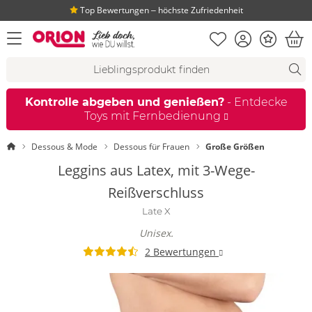
Top Bewertungen ‒ höchste Zufriedenheit
Merkliste
Konto
Bonus
Menü öffnen
War
Suchvorschläge
Suche
Fi
Kontrolle abgeben und genießen?
- Entdecke
Toys mit Fernbedienung
Startseite
Dessous & Mode
Dessous für Frauen
Große Größen
Leggins aus Latex, mit 3-Wege-
Reißverschluss
Late X
Unisex.
2 Bewertungen