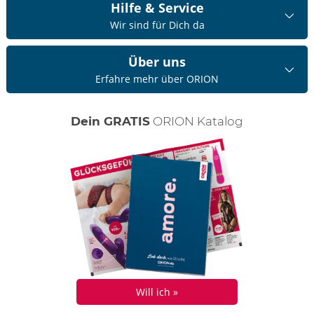
Hilfe & Service
Wir sind für Dich da
Über uns
Erfahre mehr über ORION
Dein GRATIS
ORION Katalog
Will ich »