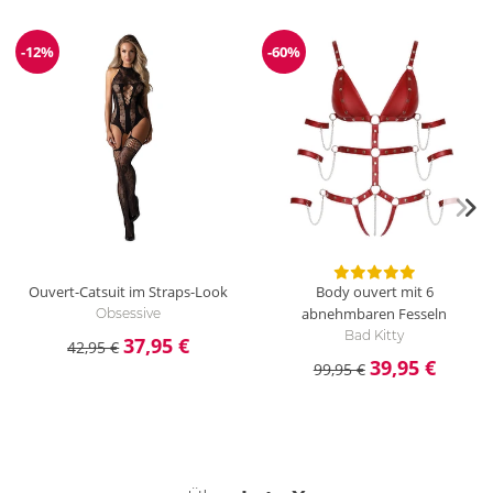
-12%
-60%
Reduzierung
Reduzierung
Ouvert-Catsuit im Straps-Look
Body ouvert mit 6
abnehmbaren Fesseln
Obsessive
Bad Kitty
37,95 €
42,95 €
39,95 €
99,95 €