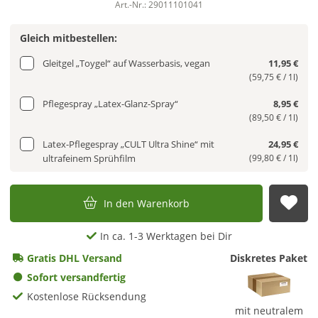
Art.-Nr.: 29011101041
Gleich mitbestellen:
Gleitgel „Toygel“ auf Wasserbasis, vegan
11,95 €
(59,75 € / 1l)
Pflegespray „Latex-Glanz-Spray“
8,95 €
(89,50 € / 1l)
Latex-Pflegespray „CULT Ultra Shine“ mit
24,95 €
ultrafeinem Sprühfilm
(99,80 € / 1l)
In den Warenkorb
Auf
In ca. 1-3 Werktagen bei Dir
Gratis DHL Versand
Diskretes Paket
Sofort versandfertig
Kostenlose Rücksendung
mit neutralem