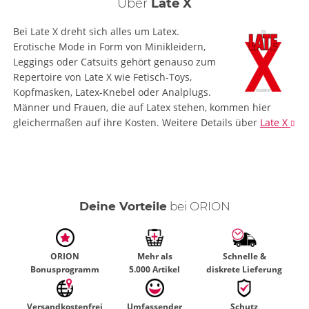
Über
Late X
Bei Late X dreht sich alles um Latex.
Erotische Mode in Form von Minikleidern,
Leggings oder Catsuits gehört genauso zum
Repertoire von Late X wie Fetisch-Toys,
Kopfmasken, Latex-Knebel oder Analplugs.
Männer und Frauen, die auf Latex stehen, kommen hier
gleichermaßen auf ihre Kosten.
Weitere Details
über
Late X
Deine Vorteile
bei ORION
ORION
Mehr als
Schnelle &
Bonusprogramm
5.000 Artikel
diskrete Lieferung
Versandkostenfrei
Umfassender
Schutz