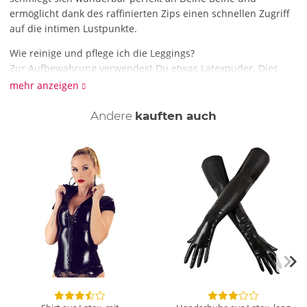
ermöglicht dank des raffinierten Zips einen schnellen Zugriff
auf die intimen Lustpunkte.
Wie reinige und pflege ich die Leggings?
Zur Aufbewahrung verwendest Du etwas Latexpuder. Dies
verhindert, dass das Latex aneinander klebt und die
mehr anzeigen
Oberfläche möglicherweise beschädigt wird. Den Glanz des
Materials stellst Du mithilfe eines Latexsprays wieder her.
Andere
kauften auch
Beide Utensilien findest Du bei uns im Shop. Zur Reinigung
empfehlen wir die schonende Handwäsche mit
Feinwaschmittel.