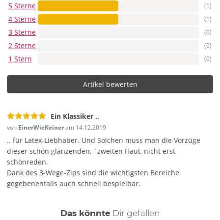
5 Sterne
(1)
4 Sterne
(1)
3 Sterne
(0)
2 Sterne
(0)
1 Stern
(0)
Artikel bewerten
Ein Klassiker ..
von
EinerWieKeiner
am 14.12.2019
.. für Latex-Liebhaber. Und Solchen muss man die Vorzüge
dieser schön glänzenden, ´zweiten Haut, nicht erst
schönreden.
Dank des 3-Wege-Zips sind die wichtigsten Bereiche
gegebenenfalls auch schnell bespielbar.
auch
Das könnte
Dir
gefallen